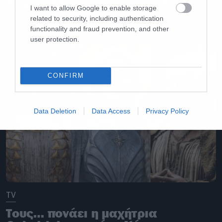
Rings of Power: «Ο Τόλκιν θα
I want to allow Google to enable storage
στριφογυρίζει στον τάφο του»
related to security, including authentication
functionality and fraud prevention, and other
user protection.
CONFIRM
Data Deletion
Data Access
Privacy Policy
TV
Τους… πονάει η μαχήτρια