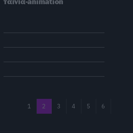
ταινία-animation
1
2
3
4
5
6