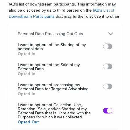
IAB’s list of downstream participants. This information may
Τα Southlands στο Rings of
also be disclosed by us to third parties on the
IAB’s List of
Power είναι πολύ σημαντικά
Downstream Participants
that may further disclose it to other
third parties.
Please note that this website/app uses one or more Google
Personal Data Processing Opt Outs
services and may gather and store information including but
not limited to your visit or usage behaviour. You may click to
I want to opt-out of the Sharing of my
personal data.
grant or deny consent to Google and its third-party tags to
Opted In
use your data for below specified purposes in below Google
consent section.
I want to opt-out of the Sale of my
Personal Data.
Opted In
I want to opt-out of processing my
Personal Data for Targeted Advertising.
Opted In
I want to opt-out of Collection, Use,
Retention, Sale, and/or Sharing of my
Personal Data that Is Unrelated with the
Purposes for which it was collected.
TV
Opted Out