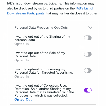
IAB’s list of downstream participants. This information may
also be disclosed by us to third parties on the
IAB’s List of
Downstream Participants
that may further disclose it to other
third parties.
Please note that this website/app uses one or more Google
Personal Data Processing Opt Outs
services and may gather and store information including but
not limited to your visit or usage behaviour. You may click to
I want to opt-out of the Sharing of my
personal data.
grant or deny consent to Google and its third-party tags to
Opted In
use your data for below specified purposes in below Google
consent section.
I want to opt-out of the Sale of my
Personal Data.
Opted In
I want to opt-out of processing my
News
Personal Data for Targeted Advertising.
Opted In
Αν γίνει στο Vikings αυτό που
υπονοεί η Λάγκερθα στο
I want to opt-out of Collection, Use,
Retention, Sale, and/or Sharing of my
instagram τότε θα κάνουμε
Personal Data that Is Unrelated with the
επανάσταση!
Purposes for which it was collected.
Opted Out