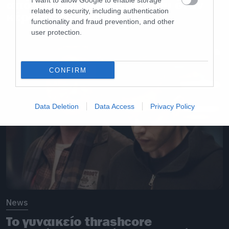
I want to allow Google to enable storage
από τον πρωταγωνιστή του όταν
related to security, including authentication
κέρδισε το βραβείο
functionality and fraud prevention, and other
user protection.
CONFIRM
Data Deletion
Data Access
Privacy Policy
News
To γυναικείο thrashcore