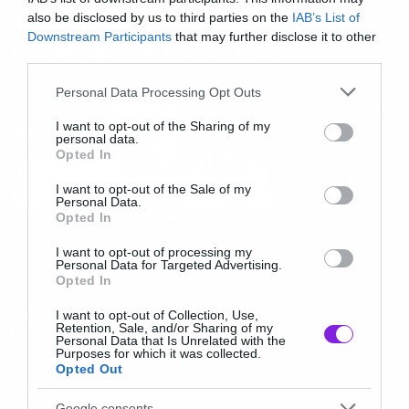
also be disclosed by us to third parties on the
IAB’s List of
Το πρώτο teaser για την 3η σεζόν
Downstream Participants
that may further disclose it to other
του Mr Robot είναι εδώ!
third parties.
Please note that this website/app uses one or more Google
Personal Data Processing Opt Outs
services and may gather and store information including but
not limited to your visit or usage behaviour. You may click to
I want to opt-out of the Sharing of my
personal data.
grant or deny consent to Google and its third-party tags to
Opted In
use your data for below specified purposes in below Google
consent section.
I want to opt-out of the Sale of my
Personal Data.
Opted In
I want to opt-out of processing my
Personal Data for Targeted Advertising.
Opted In
I want to opt-out of Collection, Use,
Retention, Sale, and/or Sharing of my
Personal Data that Is Unrelated with the
Purposes for which it was collected.
Opted Out
News
Google consents