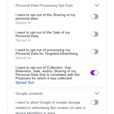
Please note that this website/app uses one or more Google
Personal Data Processing Opt Outs
services and may gather and store information including but
Και μας ήρθε αμέσως στο μυαλό η θρυλική
not limited to your visit or usage behaviour. You may click to
I want to opt-out of the Sharing of my
personal data.
Tags:
ατάκα του Λεβέντη που χρησιμοποιήσαμε στον
grant or deny consent to Google and its third-party tags to
MR ROBOT
Opted In
use your data for below specified purposes in below Google
τίτλο.
consent section.
I want to opt-out of the Sale of my
Personal Data.
Opted In
Όχι, σε καμία περίπτωση δεν λέμε ότι κάποιοι
NEWS
I want to opt-out of processing my
από τους αναγνώστες μας είναι ζώα, αφού σας
Personal Data for Targeted Advertising.
Opted In
αγαπάμε όλους και σας έχουμε σαν παιδιά μας
που τα έχουμε δώσει για υιοθεσία και κάποια
I want to opt-out of Collection, Use,
Retention, Sale, and/or Sharing of my
στιγμή θα έρθουμε να σας πάρουμε ξανά όλους.
Personal Data that Is Unrelated with the
Purposes for which it was collected.
Expect us.
Opted Out
Google consents
I want to allow Google to enable storage
related to advertising like cookies on web or
device identifiers in apps.