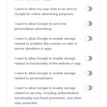
I want to allow my user data to be sent to
News
Google for online advertising purposes.
System of a Down και Faith No
I want to allow Google to send me
More μαζί σε περιοδεία στην
personalized advertising.
Αυστραλία
I want to allow Google to enable storage
related to analytics like cookies on web or
[iframe]<a href=” https://roxx.gr/radio/”><img
device identifiers in apps.
LATEST
border=”0″ src=” https://roxx.gr/wp-
I want to allow Google to enable storage
content/uploads/2015/01/rock-is-dead-radio-
related to functionality of the website or app.
on-air-small.jpg” width=”750″ height=”148″>
I want to allow Google to enable storage
[/iframe]
related to personalization.
I want to allow Google to enable storage
related to security, including authentication
functionality and fraud prevention, and other
user protection.