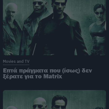
Movies and TV
Επτά πράγματα που (ίσως) δεν
ξέρατε για το Matrix