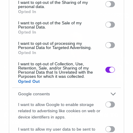
not limited to your visit or usage behaviour. You may click to
I want to opt-out of the Sharing of my
personal data.
grant or deny consent to Google and its third-party tags to
Opted In
use your data for below specified purposes in below Google
consent section.
I want to opt-out of the Sale of my
Personal Data.
Opted In
I want to opt-out of processing my
Personal Data for Targeted Advertising.
Opted In
I want to opt-out of Collection, Use,
Retention, Sale, and/or Sharing of my
Personal Data that Is Unrelated with the
Purposes for which it was collected.
Opted Out
Google consents
News
I want to allow Google to enable storage
related to advertising like cookies on web or
Ο Κιάνου Ριβς επιστρέφει για το
device identifiers in apps.
τέταρτο Matrix!
I want to allow my user data to be sent to