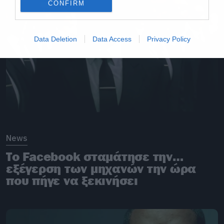
CONFIRM
Data Deletion
Data Access
Privacy Policy
News
Το Facebook σταμάτησε την…
εξέγερση των μηχανών την ώρα
που πήγε να ξεκινήσει