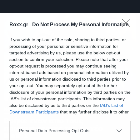
Roxx.gr -
Do Not Process My Personal Information
If you wish to opt-out of the sale, sharing to third parties, or
processing of your personal or sensitive information for
targeted advertising by us, please use the below opt-out
section to confirm your selection. Please note that after your
opt-out request is processed you may continue seeing
interest-based ads based on personal information utilized by
us or personal information disclosed to third parties prior to
your opt-out. You may separately opt-out of the further
disclosure of your personal information by third parties on the
IAB’s list of downstream participants. This information may
also be disclosed by us to third parties on the
IAB’s List of
News
Downstream Participants
that may further disclose it to other
third parties.
Βρήκε έναν από τους
πρωταγωνιστές του το νέο
Please note that this website/app uses one or more Google
Personal Data Processing Opt Outs
Matrix
services and may gather and store information including but