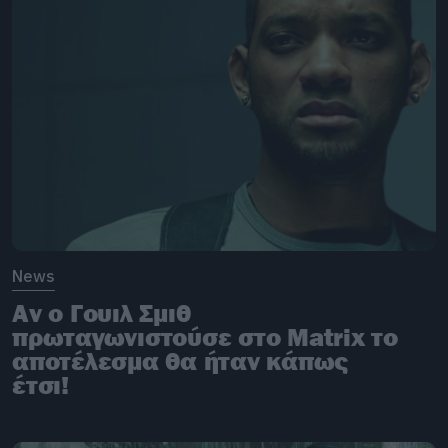
News
Αν ο Γουιλ Σμιθ
πρωταγωνιστούσε στο Matrix το
αποτέλεσμα θα ήταν κάπως
έτσι!