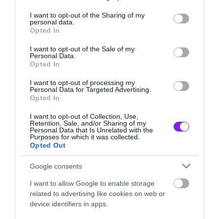
services and may gather and store information including but
not limited to your visit or usage behaviour. You may click to
I want to opt-out of the Sharing of my
personal data.
grant or deny consent to Google and its third-party tags to
Opted In
use your data for below specified purposes in below Google
consent section.
I want to opt-out of the Sale of my
Personal Data.
Opted In
I want to opt-out of processing my
Personal Data for Targeted Advertising.
Opted In
I want to opt-out of Collection, Use,
Retention, Sale, and/or Sharing of my
Personal Data that Is Unrelated with the
Purposes for which it was collected.
Opted Out
Music
Google consents
Σε ζωντανή μετάδοση στο Rock
I want to allow Google to enable storage
is Dead η κηδεία του Lemmy
related to advertising like cookies on web or
device identifiers in apps.