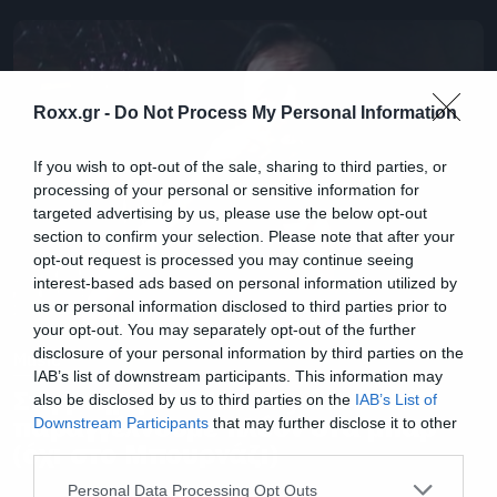
Roxx.gr -
Do Not Process My Personal Information
If you wish to opt-out of the sale, sharing to third parties, or
processing of your personal or sensitive information for
targeted advertising by us, please use the below opt-out
section to confirm your selection. Please note that after your
opt-out request is processed you may continue seeing
interest-based ads based on personal information utilized by
us or personal information disclosed to third parties prior to
your opt-out. You may separately opt-out of the further
disclosure of your personal information by third parties on the
Music
IAB’s list of downstream participants. This information may
Στη μνήμη του Lemmy έτσι θα
also be disclosed by us to third parties on the
IAB’s List of
παραγγέλνουμε πλέον στα μπαρ
Downstream Participants
that may further disclose it to other
third parties.
(όχι στο Μπουρνάζι)
Please note that this website/app uses one or more Google
Personal Data Processing Opt Outs