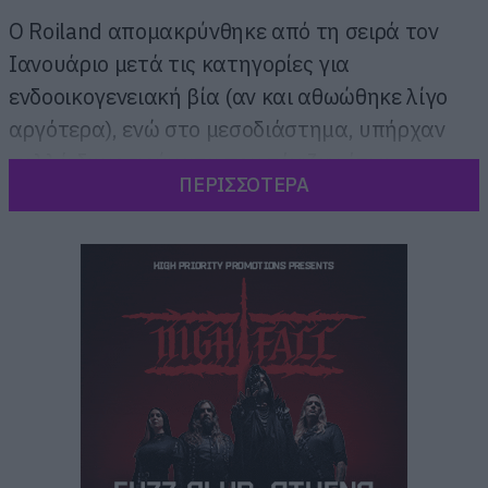
O Roiland απομακρύνθηκε από τη σειρά τον
Ιανουάριο μετά τις κατηγορίες για
ενδοοικογενειακή βία (αν και αθωώθηκε λίγο
αργότερα), ενώ στο μεσοδιάστημα, υπήρχαν
πολλά δημοσιεύματα που τόνιζαν ότι η
ΠΕΡΙΣΣΟΤΕΡΑ
συνεισφορά του μετά τις δύο πρώτες σεζόν
περιορίστηκε στο voice over, με τον Dan
Harmond που παραμένει στο τιμόνι να είναι ο
αποκλειστικός αρμόδιος για τις ιστορίες.