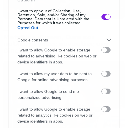
Opted In
https://youtu.be/BKYJ5AIOU9I
I want to opt-out of Collection, Use,
Retention, Sale, and/or Sharing of my
Personal Data that Is Unrelated with the
Purposes for which it was collected.
TV
Opted Out
Έντονη φημολογία για επιστροφή του Office!
Metallica, Queen, Cure και
Google consents
πολλές μεγάλες συναυλίες στο
Cinobo!
I want to allow Google to enable storage
Ιστορική συμφωνία σεναριογράφων-στούντιο,
related to advertising like cookies on web or
πάει για λήξη η απεργία
device identifiers in apps.
I want to allow my user data to be sent to
Οι Iron Maiden θα παίξουν support μετά από
Google for online advertising purposes.
σχεδόν 20 χρόνια
I want to allow Google to send me
personalized advertising.
Ο Blaze Bayley έβαλε τα κλάματα όταν άκουσε
I want to allow Google to enable storage
για πρώτη φορά το Brave New World
related to analytics like cookies on web or
device identifiers in apps.