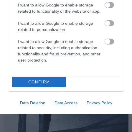
I want to allow Google to enable storage
Ακολουθήστε το Roxx στο
Google News
για να
related to functionality of the website or app.
μαθαίνετε πρώτοι
νέα
για μουσική, σειρές και
TV
I want to allow Google to enable storage
ταινίες. Ακολουθήστε μας
στο spotify
για νέα
Έρχεται σειρά Robocop στο
related to personalization.
μουσική κάθε εβδομάδα. Στο instagram μας
Prime Video της Amazon
I want to allow Google to enable storage
βρίσκετε
εδώ.
related to security, including authentication
functionality and fraud prevention, and other
user protection.
LATEST
CONFIRM
Data Deletion
Data Access
Privacy Policy