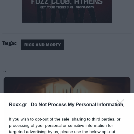
Tags:
RICK AND MORTY
TV
Υπάρχουν λοιπόν διαφορές στις φωνές; Αν
κάποιος δεν έχει παρακολουθήσει τις εξελίξεις,
είμαστε σίγουροι ότι δεν θα καταλάβει τίποτα,
Roxx.gr -
Do Not Process My Personal Information
αφού οι ηθοποιοί που επελέγησαν (δεν
ανακοινώθηκαν ακόμα) για τους ρόλους κάνει
If you wish to opt-out of the sale, sharing to third parties, or
εξαιρετική δουλειά στη μίμηση και του Rick και
processing of your personal or sensitive information for
targeted advertising by us, please use the below opt-out
του Morty.