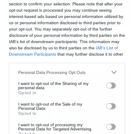
section to confirm your selection. Please note that after your
opt-out request is processed you may continue seeing
Το Adult Swim στην περίληψη της νέας σεζόν
interest-based ads based on personal information utilized by
us or personal information disclosed to third parties prior to
ρίχνει το βάρος στην ιστορία και στην
your opt-out. You may separately opt-out of the further
TV
ανακοίνωση του τονίζει ότι η έβδομη σεζόν θα
disclosure of your personal information by third parties on the
IAB’s list of downstream participants. This information may
είναι από τις πιο δυνατές της σειράς. Η
To πρώτο trailer για την τρίτη
also be disclosed by us to third parties on the
IAB’s List of
σεζόν του Rings of Power είναι
πρεμιέρα θα γίνει στις 15 Οκτωβρίου και μένει
Downstream Participants
that may further disclose it to other
εδώ
third parties.
να δούμε αν τα επεισόδια θα είναι διαθέσιμα
στο Netflix την επόμενη μέρα από την προβολή
Please note that this website/app uses one or more Google
Personal Data Processing Opt Outs
services and may gather and store information including but
τους όπως γινόταν τα τελευταία χρόνια.
not limited to your visit or usage behaviour. You may click to
I want to opt-out of the Sharing of my
personal data.
grant or deny consent to Google and its third-party tags to
Opted In
use your data for below specified purposes in below Google
Δείτε το trailer για την έβδομη σεζόν του Rick
consent section.
I want to opt-out of the Sale of my
and Morty που είναι ντυμένο μουσικά από το
Personal Data.
Opted In
Ace of Spades των Motorhead που δίνει μία
έξτρα ώθηση στις χαοτικές σκηνές.
I want to opt-out of processing my
Personal Data for Targeted Advertising.