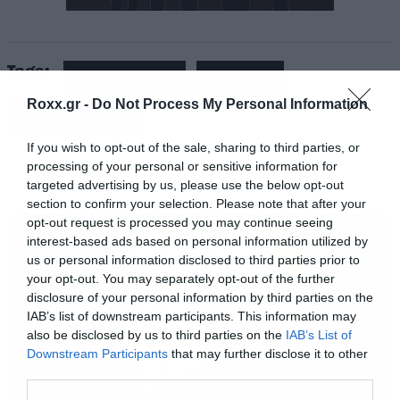
Tags:
JAMES HETFIELD
METALLICA
Roxx.gr -
Do Not Process My Personal Information
STRANGER THINGS
If you wish to opt-out of the sale, sharing to third parties, or
processing of your personal or sensitive information for
targeted advertising by us, please use the below opt-out
TV
Στο τελευταίο επεισόδιο της 4ης σεζόν του
section to confirm your selection. Please note that after your
opt-out request is processed you may continue seeing
Stranger Things είδαμε τον χαρακτήρα
interest-based ads based on personal information utilized by
του
Eddie Munson
στην πιο metal… συναυλία
us or personal information disclosed to third parties prior to
your opt-out. You may separately opt-out of the further
ever, αφού έπαιξε το Master of Puppets στην
disclosure of your personal information by third parties on the
κορυφή τροχόσπιτου μέσα στο Upside Down. Το
IAB’s list of downstream participants. This information may
also be disclosed by us to third parties on the
IAB’s List of
τραγούδι απέκτησε δεύτερη ζωή, 36 χρόνια
Downstream Participants
that may further disclose it to other
μετά την κυκλοφορία του, αφού πήγε σε
third parties.
υψηλές θέσεις των charts σε Αμερική και