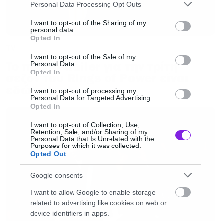
Please note that this website/app uses one or more Google
Personal Data Processing Opt Outs
Αγγλία, ενώ σάρωσε και σε τις streaming
services and may gather and store information including but
not limited to your visit or usage behaviour. You may click to
I want to opt-out of the Sharing of my
πλατφόρμες.
personal data.
grant or deny consent to Google and its third-party tags to
Opted In
use your data for below specified purposes in below Google
TV
consent section.
I want to opt-out of the Sale of my
To πρώτο trailer για την τρίτη
Personal Data.
Opted In
σεζόν του Rings of Power είναι
εδώ
I want to opt-out of processing my
Personal Data for Targeted Advertising.
Opted In
I want to opt-out of Collection, Use,
Retention, Sale, and/or Sharing of my
Personal Data that Is Unrelated with the
Purposes for which it was collected.
Opted Out
Google consents
I want to allow Google to enable storage
related to advertising like cookies on web or
device identifiers in apps.