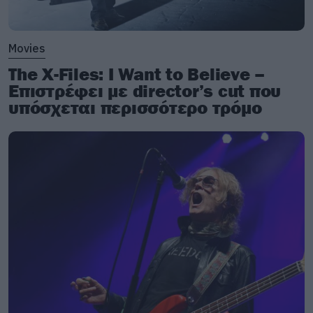
μαθαίνετε πρώτοι
νέα
για μουσική, σειρές και
ταινίες. Στο instagram μας βρίσκετε
εδώ
.
Movies
The X-Files: I Want to Believe –
Επιστρέφει με director’s cut που
υπόσχεται περισσότερο τρόμο