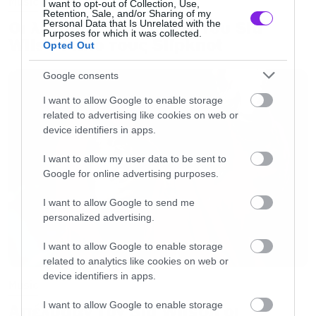
Music
I want to opt-out of Collection, Use,
Retention, Sale, and/or Sharing of my
Οι λόγοι της απόλυσης του Sid
Personal Data that Is Unrelated with the
Purposes for which it was collected.
Wilson από τους Slipknot
Opted Out
Ακολουθήστε το Roxx στο
Google News
για να
Google consents
μαθαίνετε πρώτοι
νέα
για μουσική, σειρές και
I want to allow Google to enable storage
ταινίες. Ακολουθήστε μας
στο spotify
για νέα
related to advertising like cookies on web or
μουσική κάθε εβδομάδα. Στο instagram μας
device identifiers in apps.
βρίσκετε
εδώ
.
I want to allow my user data to be sent to
Google for online advertising purposes.
I want to allow Google to send me
personalized advertising.
I want to allow Google to enable storage
related to analytics like cookies on web or
device identifiers in apps.
Music
I want to allow Google to enable storage
Απέλυσαν τον Sid Wilson οι