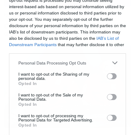
opt-out request is processed you may continue seeing
interest-based ads based on personal information utilized by
us or personal information disclosed to third parties prior to
Music
your opt-out. You may separately opt-out of the further
Ο Glenn Hughes αποσύρθηκε
disclosure of your personal information by third parties on the
από τις ζωντανές εμφανίσεις
IAB’s list of downstream participants. This information may
also be disclosed by us to third parties on the
IAB’s List of
Οι Iron Maiden έπαιξαν για πρώτη φορά
Downstream Participants
that may further disclose it to other
third parties.
ζωντανά το Alexander the Great!
Please note that this website/app uses one or more Google
Personal Data Processing Opt Outs
services and may gather and store information including but
Θρίαμβος για τους Sleep Token στα charts της
not limited to your visit or usage behaviour. You may click to
I want to opt-out of the Sharing of my
personal data.
Αγγλίας
grant or deny consent to Google and its third-party tags to
Opted In
use your data for below specified purposes in below Google
consent section.
I want to opt-out of the Sale of my
Ξαφνικό «διαζύγιο» των Architects με τον
Personal Data.
Opted In
κιθαρίστα τους
I want to opt-out of processing my
Personal Data for Targeted Advertising.
Ο Tobias Forge για όλες τις νέες διασκευές των
Opted In
Ghost