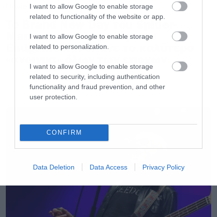
προβολές του Creed III
Movies
I want to allow Google to enable storage
Συναυλίες το μεσημέρι;
related to functionality of the website or app.
Το Brand New Day του Spider-
Man έσπασε το ρεκόρ του
I want to allow Google to enable storage
Ακούστε το τρίτο νέο single των Metallica
Endgame και έκανε το καλύτερο
related to personalization.
«άνοιγμα» όλων των εποχών
I want to allow Google to enable storage
related to security, including authentication
functionality and fraud prevention, and other
Ακολουθήστε το Roxx στο
Google News
για να
user protection.
LATEST
μαθαίνετε πρώτοι
νέα
για μουσική, σειρές και
ταινίες. Ακολουθήστε μας
στο spotify
για νέα
μουσική κάθε εβδομάδα. Στο instagram μας
CONFIRM
βρίσκετε
εδώ
.
Data Deletion
Data Access
Privacy Policy