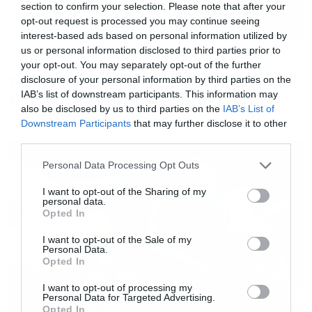
section to confirm your selection. Please note that after your
αλλά το πόσες φορές επιστρέφουμε σε
opt-out request is processed you may continue seeing
interest-based ads based on personal information utilized by
συγκεκριμένους χαρακτήρες. Τα σίκουελ
us or personal information disclosed to third parties prior to
Movies
συνήθως λειτουργούν καλά για εμάς.
your opt-out. You may separately opt-out of the further
Χρειαζόμαστε όμως μία τρίτη ή τέταρτη ταινία
The X-Files: I Want to Believe –
disclosure of your personal information by third parties on the
IAB’s list of downstream participants. This information may
Επιστρέφει με director’s cut που
ή ήρθε η ώρα να στραφούμε σε άλλους
also be disclosed by us to third parties on the
IAB’s List of
υπόσχεται περισσότερο τρόμο
χαρακτήρες»
ήταν το σχόλιο του, αλλά
Downstream Participants
that may further disclose it to other
third parties.
φρόντισε να ξεκαθαρίσει ότι δεν βλέπει κάποιο
πρόβλημα στις επιδόσεις του brand.
Please note that this website/app uses one or more Google
Personal Data Processing Opt Outs
services and may gather and store information including but
not limited to your visit or usage behaviour. You may click to
I want to opt-out of the Sharing of my
personal data.
«Δεν υπάρχει τίποτα αυτή τη στιγμή που να μας
grant or deny consent to Google and its third-party tags to
Opted In
use your data for below specified purposes in below Google
κάνει να θεωρούμε ότι το MCU έχει βγει από την
consent section.
I want to opt-out of the Sale of my
πορεία του. Νομίζω ότι πρέπει απλώς να δούμε
Personal Data.
Opted In
σε ποιους χαρακτήρες και ιστορίες θα
εστιάσουμε. Αν κοιτάξετε την τροχιά της Marvel
I want to opt-out of processing my
Personal Data for Targeted Advertising.
τα επόμενα πέντε χρόνια, θα υπάρχουν πολλά
Opted In