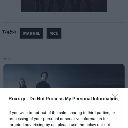
Tags:
MARVEL
MCU
MOVIES
Roxx.gr -
Do Not Process My Personal Information
«Έχουμε 7.000 χαρακτήρες, υπάρχουν πολλές
περισσότερες ιστορίες να πούμε. Αυτό που
If you wish to opt-out of the sale, sharing to third parties, or
πρέπει να δούμε με τη Marvel, δεν είναι
processing of your personal or sensitive information for
targeted advertising by us, please use the below opt-out
απαραίτητα ο όγκος των ιστοριών που λέμε,