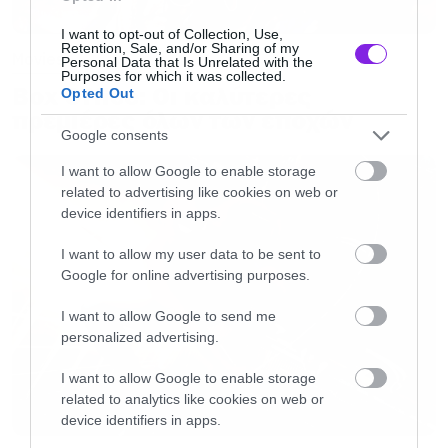
νέα. Θα επιστρέψουμε στο franchise των
I want to opt-out of Collection, Use,
Retention, Sale, and/or Sharing of my
Avengers με μία εντελώς νέα ομάδα»
.
Movies
Personal Data that Is Unrelated with the
Purposes for which it was collected.
Box Office: Οι καλύτερες
Opted Out
Η επόμενη ταινία για το κινηματογραφικό
πρεμιέρες όλων των εποχών
Google consents
σύμπαν της Marvel είναι το τρίτο Guardians of
I want to allow Google to enable storage
the Galaxy που θα ρίξει την αυλαία της
related to advertising like cookies on web or
ιστορίας και αποτελεί το αντίο του James
device identifiers in apps.
Gunn, που έχει ήδη αναλάβει την DC.
I want to allow my user data to be sent to
Google for online advertising purposes.
I want to allow Google to send me
Οι Ghost επιστρέφουν στην Ελλάδα για το
personalized advertising.
Athens Rocks
I want to allow Google to enable storage
related to analytics like cookies on web or
Ξύλο και εκκενώσεις κινηματογράφων σε
device identifiers in apps.