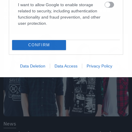
I want to allow Google to enable storage
Οι Gojira έπαιξαν το Amazonia
related to security, including authentication
στη γαλλική τηλεόραση!
functionality and fraud prevention, and other
user protection.
CONFIRM
Data Deletion
Data Access
Privacy Policy
News