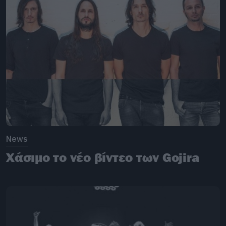
News
Χάσιμο το νέο βίντεο των Gojira