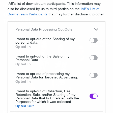
IAB’s list of downstream participants. This information may
Music
also be disclosed by us to third parties on the
IAB’s List of
Οι Gojira είναι ξανά εδώ με νέο
Downstream Participants
that may further disclose it to other
τραγούδι
third parties.
Please note that this website/app uses one or more Google
Personal Data Processing Opt Outs
services and may gather and store information including but
not limited to your visit or usage behaviour. You may click to
I want to opt-out of the Sharing of my
personal data.
grant or deny consent to Google and its third-party tags to
Opted In
use your data for below specified purposes in below Google
consent section.
I want to opt-out of the Sale of my
Personal Data.
Opted In
I want to opt-out of processing my
Personal Data for Targeted Advertising.
Opted In
I want to opt-out of Collection, Use,
Retention, Sale, and/or Sharing of my
Personal Data that Is Unrelated with the
Purposes for which it was collected.
Opted Out
interview