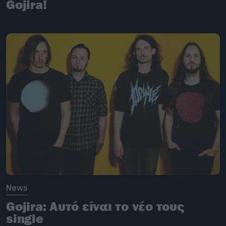
Gojira!
News
Gojira: Αυτό είναι το νέο τους
single