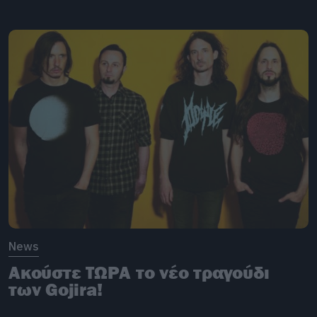
News
Ακούστε ΤΩΡΑ το νέο τραγούδι
των Gojira!