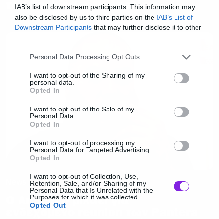
του Cooking with Anselmo
IAB’s list of downstream participants. This information may
also be disclosed by us to third parties on the
IAB’s List of
Downstream Participants
that may further disclose it to other
third parties.
Please note that this website/app uses one or more Google
Personal Data Processing Opt Outs
services and may gather and store information including but
not limited to your visit or usage behaviour. You may click to
I want to opt-out of the Sharing of my
personal data.
grant or deny consent to Google and its third-party tags to
Opted In
use your data for below specified purposes in below Google
consent section.
I want to opt-out of the Sale of my
Personal Data.
Opted In
I want to opt-out of processing my
Personal Data for Targeted Advertising.
Opted In
I want to opt-out of Collection, Use,
News
Retention, Sale, and/or Sharing of my
Personal Data that Is Unrelated with the
Ο Anselmo μιλάει για
Purposes for which it was collected.
Opted Out
ενδεχόμενο reunion των Pantera