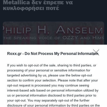
Metallica δεν έπρεπε να
κυκλοφορήσει ποτέ
Roxx.gr -
Do Not Process My Personal Information
If you wish to opt-out of the sale, sharing to third parties, or
processing of your personal or sensitive information for
targeted advertising by us, please use the below opt-out
section to confirm your selection. Please note that after your
opt-out request is processed you may continue seeing
interest-based ads based on personal information utilized by
Crazy Web
us or personal information disclosed to third parties prior to
your opt-out. You may separately opt-out of the further
Υπερπαραγωγή το νέο επεισόδιο
disclosure of your personal information by third parties on the