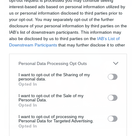
opt-out request is processed you may continue seeing
μπήκε μαζί με τους υπόλοιπους στο Rock and
interest-based ads based on personal information utilized by
us or personal information disclosed to third parties prior to
Music
Roll Hall of Fame.
your opt-out. You may separately opt-out of the further
Ο Glenn Hughes αποσύρθηκε
disclosure of your personal information by third parties on the
από τις ζωντανές εμφανίσεις
IAB’s list of downstream participants. This information may
also be disclosed by us to third parties on the
IAB’s List of
Downstream Participants
that may further disclose it to other
third parties.
Please note that this website/app uses one or more Google
Personal Data Processing Opt Outs
services and may gather and store information including but
not limited to your visit or usage behaviour. You may click to
I want to opt-out of the Sharing of my
personal data.
grant or deny consent to Google and its third-party tags to
Opted In
use your data for below specified purposes in below Google
consent section.
I want to opt-out of the Sale of my
Personal Data.
Opted In
I want to opt-out of processing my
Personal Data for Targeted Advertising.
Opted In