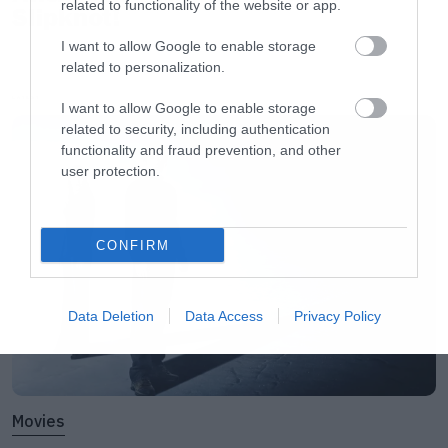
trailer
related to functionality of the website or app.
Slipknot!
I want to allow Google to enable storage
related to personalization.
Ακολουθήστε το Roxx στο
Google News
για να
LATEST
I want to allow Google to enable storage
μαθαίνετε πρώτοι
νέα
για μουσική, σειρές και
related to security, including authentication
functionality and fraud prevention, and other
ταινίες. Στο instagram μας βρίσκετε
εδώ
.
user protection.
CONFIRM
Data Deletion
Data Access
Privacy Policy
Movies