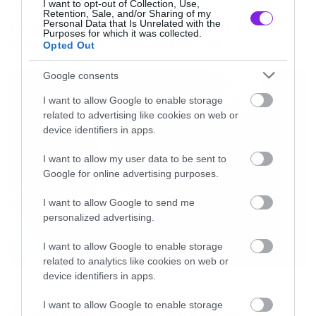
Music
I want to opt-out of Collection, Use,
Retention, Sale, and/or Sharing of my
Οι λόγοι της απόλυσης του Sid
Personal Data that Is Unrelated with the
Purposes for which it was collected.
Wilson από τους Slipknot
Opted Out
Google consents
I want to allow Google to enable storage
Stranger Things: Έσπασε όλα τα ρεκόρ του
related to advertising like cookies on web or
Netflix!
device identifiers in apps.
I want to allow my user data to be sent to
Το Running Up that Hill πήγε στο νο1 λόγω
Google for online advertising purposes.
Stranger Things
I want to allow Google to send me
personalized advertising.
Η τρίτη σεζόν του Mandalorian δεν θα
I want to allow Google to enable storage
κυκλοφορήσει φέτος
related to analytics like cookies on web or
device identifiers in apps.
Music
Gray Man: Ράιαν Γκόσλινγκ και Κρις Εβανς στο
I want to allow Google to enable storage
Απέλυσαν τον Sid Wilson οι