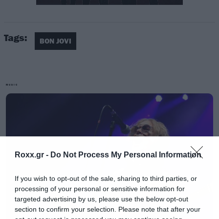
Tags:
BON JOVI
MUSIC
Ο Alec John Such συμμετείχε σε όλες τις
μεγάλες επιτυχίες της μπάντας τη δεκαετία
του ’80 και το τελευταίο άλμπουμ που
Roxx.gr -
Do Not Process My Personal Information
ηχογράφησε πριν την αποχώρηση του το 1994
If you wish to opt-out of the sale, sharing to third parties, or
ήταν το Keep the Faith. Στα χρόνια που
processing of your personal or sensitive information for
ακολούθησαν είχε κάνει guest σε δουλειές τους
targeted advertising by us, please use the below opt-out
section to confirm your selection. Please note that after your
και είχαν διατηρήσει καλή σχέση. To 2018