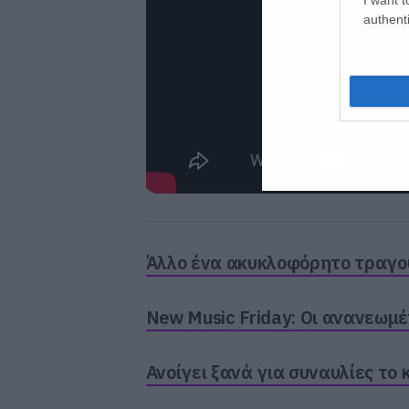
authenti
Άλλο ένα ακυκλοφόρητο τραγούδ
New Music Friday: Οι ανανεωμέν
Ανοίγει ξανά για συναυλίες το