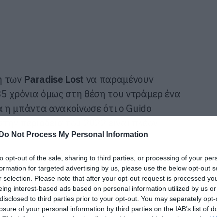
η των
Paradise Lost
να παραμένουν
5 χρόνια όμως στη θέση του ντράμερ ένα
α η μπάντα ανακοίνωσε ότι ο Guido
την περιοδεία του 2022 είναι πλέον
Do Not Process My Personal Information
to opt-out of the sale, sharing to third parties, or processing of your per
ντράμερ του συγκροτήματος και όγδοος αν
formation for targeted advertising by us, please use the below opt-out s
r selection. Please note that after your opt-out request is processed y
ήθησαν απλά σε συναυλίες. Ο Matthew
eing interest-based ads based on personal information utilized by us or
μα του συγκροτήματος και μέχρι το 1994,
disclosed to third parties prior to your opt-out. You may separately opt-
is που κρατάει και το ρεκόρ με μία
losure of your personal information by third parties on the IAB’s list of