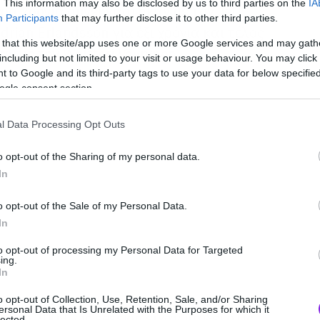
. This information may also be disclosed by us to third parties on the
IA
ερα χρόνια συνεργάστηκαν με τον Jeff
Participants
that may further disclose it to other third parties.
drian Erlandsson για έξι χρόνια και τέλος
 that this website/app uses one or more Google services and may gath
ν με τον Waltteri Väyrynen.
including but not limited to your visit or usage behaviour. You may click 
 to Google and its third-party tags to use your data for below specifi
ogle consent section.
l Data Processing Opt Outs
o opt-out of the Sharing of my personal data.
In
o opt-out of the Sale of my Personal Data.
In
to opt-out of processing my Personal Data for Targeted
ing.
In
o opt-out of Collection, Use, Retention, Sale, and/or Sharing
ersonal Data that Is Unrelated with the Purposes for which it
n το 2009, ως session είχαν παίξει στις
lected.