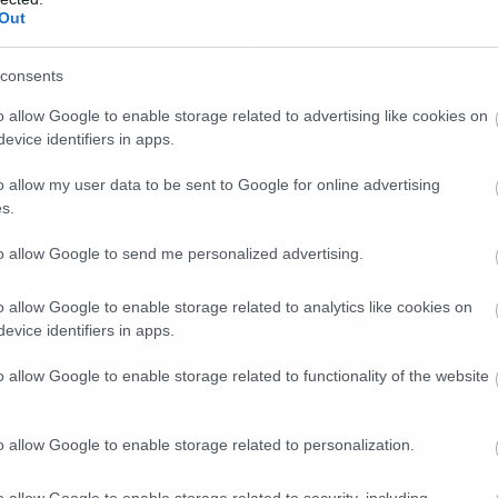
Out
αι Peter Damin. Συνήθως μία είδηση που
λεινε με το πότε θα τους δούμε στη χώρα
consents
ρόν τουλάχιστον δεν υπάρχει τέτοιος
o allow Google to enable storage related to advertising like cookies on
evice identifiers in apps.
o allow my user data to be sent to Google for online advertising
Nick Holmes και Greg Macintosh
s.
ημέρες του συγκροτήματος με το
to allow Google to send me personalized advertising.
o allow Google to enable storage related to analytics like cookies on
evice identifiers in apps.
o allow Google to enable storage related to functionality of the website
o allow Google to enable storage related to personalization.
o allow Google to enable storage related to security, including