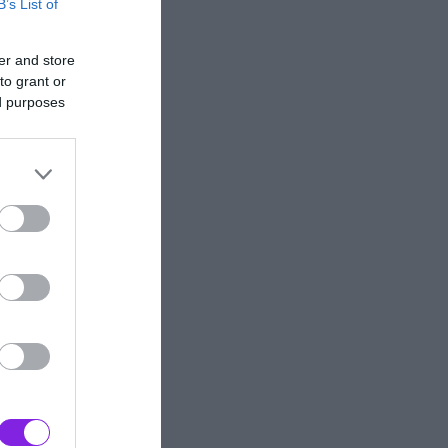
B’s List of
er and store
to grant or
ed purposes