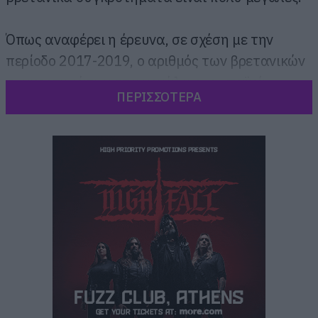
Όπως αναφέρει η έρευνα, σε σχέση με την
περίοδο 2017-2019, ο αριθμός των βρετανικών
συγκροτημάτων στα μεγάλα ευρωπαϊκά
ΠΕΡΙΣΣΟΤΕΡΑ
φεστιβάλ μειώθηκε κατά 45%, αφού η
γραφειοκρατία που απαιτείται για την είσοδο
των συγκροτημάτων στις χώρες είναι τεράστια.