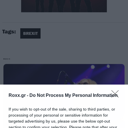
Tags:
BREXIT
«Με την κακή συμφωνία για το Brexit, η άθλια
MUSIC
κυβέρνηση μας όχι μόνο έκλεψε από τα νέα
βρετανικά συγκροτήματα ευκαιρίες για να
παίξουν στο εξωτερικό, αλλά έκανε και τα
μεγάλα ονόματα να το σκέφτονται δύο φορές
Roxx.gr -
Do Not Process My Personal Information
πριν βάλουν τη Γλασκόβη και το Λονδίνο στις
στάσεις των περιοδειών τους»
δηλώνει η Naomi
If you wish to opt-out of the sale, sharing to third parties, or
processing of your personal or sensitive information for
Smith, CEO του οργανισμού Best For Britain.
targeted advertising by us, please use the below opt-out
section to confirm your selection. Please note that after your