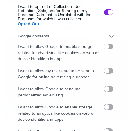
I want to opt-out of Collection, Use,
της νέας γενιάς βρετανών μουσικών»
Music
Retention, Sale, and/or Sharing of my
Personal Data that Is Unrelated with the
προσθέτει.
Purposes for which it was collected.
Οι λόγοι της απόλυσης του Sid
Opted Out
Wilson από τους Slipknot
Να πούμε πάντως ότι την Ελλάδα υπεγράφη
Google consents
εγκύκλιος με ισχύ μέχρι το τέλος του έτους με
I want to allow Google to enable storage
την οποία οι πολίτες του Ηνωμένου Βασιλείου
related to advertising like cookies on web or
device identifiers in apps.
που είναι πνευματικοί δημιουργοί καθώς και οι
καλλιτεχνικοί συντελεστές και το προσωπικό
I want to allow my user data to be sent to
Google for online advertising purposes.
οπτικοακουστικών έργων που τους
συνοδεύουν, οι οποίοι θα εισέρχονται στη χώρα
I want to allow Google to send me
μας για μία παράσταση, συναυλία ή
personalized advertising.
τηλεοπτική εμφάνιση απαλλάσσονται από την
I want to allow Google to enable storage
υποχρέωση χορήγησης θεώρησης Schengen για
related to analytics like cookies on web or
device identifiers in apps.
εργασία μέχρι 31.12.2022.
Music