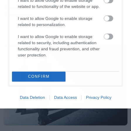
I want to allow Google to enable storage
Απέλυσαν τον Sid Wilson οι
related to functionality of the website or app.
Slipknot!
Δεν ξαναπαίζει Dickinson ο Atlantis: «Θα
I want to allow Google to enable storage
related to personalization.
παίζουμε μόνο Maiden με Di Anno»
I want to allow Google to enable storage
LATEST
related to security, including authentication
Εντελώς ακατάλληλο για ανηλίκους το νέο
functionality and fraud prevention, and other
βίντεο της Μάγια Χοκ του Stranger Things
user protection.
Ολόκληρο το σκηνικό με το καπνογόνο και τα
CONFIRM
μπινελίκια του Dickinson
Slipknot: Νέο τραγούδι και όλες οι
Data Deletion
Data Access
Privacy Policy
λεπτομέρειες για το άλμπουμ