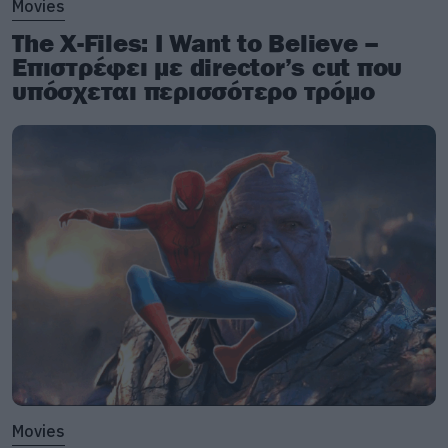
Ακολουθήστε το Roxx στο
Google News
για να
Movies
μαθαίνετε πρώτοι
νέα
για μουσική, σειρές και
The X-Files: I Want to Believe –
ταινίες. Στο instagram μας βρίσκετε
εδώ
.
Επιστρέφει με director’s cut που
υπόσχεται περισσότερο τρόμο
Movies