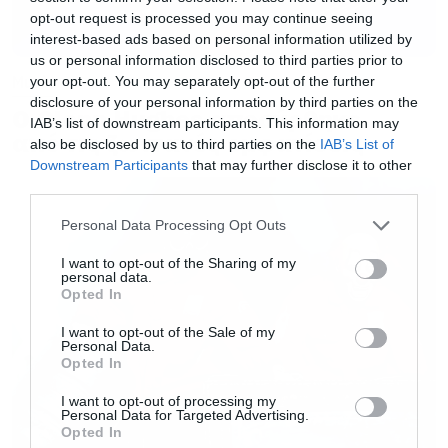
opt-out request is processed you may continue seeing
«Πολλές μαρτυρίες καταγράφουν, πως αν είσαι
interest-based ads based on personal information utilized by
για παράδειγμα διοργανωτής φεστιβάλ στη
us or personal information disclosed to third parties prior to
Music
your opt-out. You may separately opt-out of the further
Βαρκελώνη και θες να κλείσεις ένα συγκρότημα
disclosure of your personal information by third parties on the
την τελευταία στιγμή, οι βρετανικές μπάντες
Ο Glenn Hughes αποσύρθηκε
IAB’s list of downstream participants. This information may
από τις ζωντανές εμφανίσεις
θα βρίσκονται στο τέλος της λίστας σου, λόγω
also be disclosed by us to third parties on the
IAB’s List of
Downstream Participants
that may further disclose it to other
των εμποδίων που βάζει η κακή συμφωνία του
third parties.
Brexit» δηλώνει από την πλευρά της η Deborah
Please note that this website/app uses one or more Google
Personal Data Processing Opt Outs
Annetts, εκπρόσωπος της κοινότητας των
services and may gather and store information including but
μουσικών και στέλεχος του βρετανική
not limited to your visit or usage behaviour. You may click to
I want to opt-out of the Sharing of my
personal data.
grant or deny consent to Google and its third-party tags to
εμπορικού επιμελητηρίου.
Opted In
use your data for below specified purposes in below Google
consent section.
I want to opt-out of the Sale of my
Personal Data.
«Όποιος αντικαταστήσει τον Μπόρις Τζόνσον, θα
Opted In
πρέπει να δεσμευτεί πως θα δουλέψει για να
I want to opt-out of processing my
εξαφανίσει την αχρείαστη γραφειοκρατία που
Personal Data for Targeted Advertising.
Opted In
μαραζώνει τις ελπίδες και τη δημιουργικότητα