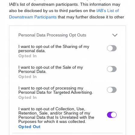
IAB’s list of downstream participants. This information may
also be disclosed by us to third parties on the
IAB’s List of
Downstream Participants
that may further disclose it to other
third parties.
Please note that this website/app uses one or more Google
Personal Data Processing Opt Outs
services and may gather and store information including but
not limited to your visit or usage behaviour. You may click to
I want to opt-out of the Sharing of my
personal data.
grant or deny consent to Google and its third-party tags to
Opted In
use your data for below specified purposes in below Google
consent section.
I want to opt-out of the Sale of my
Music
Personal Data.
Opted In
Conan: 10 λόγοι για τους οποίους
παραμένουν οι απόλυτοι
I want to opt-out of processing my
Personal Data for Targeted Advertising.
εκφραστές του “heavy”
Opted In
I want to opt-out of Collection, Use,
Retention, Sale, and/or Sharing of my
Personal Data that Is Unrelated with the
Purposes for which it was collected.
Opted Out