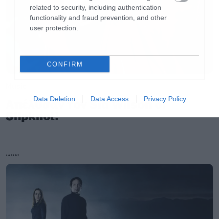
related to security, including authentication
functionality and fraud prevention, and other
user protection.
CONFIRM
Music
Data Deletion
Data Access
Privacy Policy
Απέλυσαν τον Sid Wilson οι
Slipknot!
LATEST