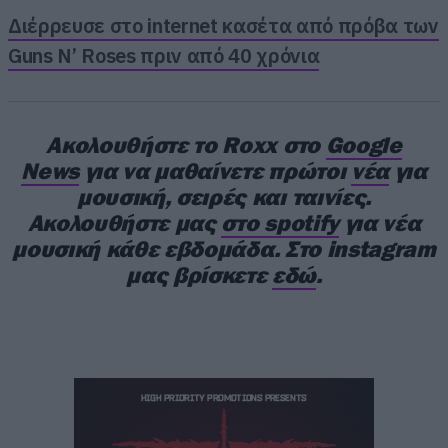
Διέρρευσε στο internet κασέτα από πρόβα των
Κάναμε ρεπορτάζ και μάθαμε ότι το όνομα του
Guns N’ Roses πριν από 40 χρόνια
drone είναι Πέτρος, είναι τεσσάρων χρονών και
αυτή είναι η πρώτη του δουλειά. Του αρέσουν
οι σειρές επιστημονικής φαντασίας, η
Ακολουθήστε το Roxx στο
Google
αγαπημένη του ταινία είναι το A Bug’s Life και
News
για να μαθαίνετε πρώτοι
νέα
για
μουσική, σειρές και ταινίες.
αγαπημένο του τραγούδι το «Τα Μυρμηγκάκια,
Ακολουθήστε μας
στο spotify
για νέα
δύο δύο προχωρούν». Είναι αληθινό κάτι από
μουσική κάθε εβδομάδα. Στο instagram
αυτά που γράψαμε στις δύο προηγούμενες
μας βρίσκετε
εδώ
.
προτάσεις; Μπορεί.
Δείτε το πλάνο του drone από τα
Ημισκούμπρια στο Release Athens.