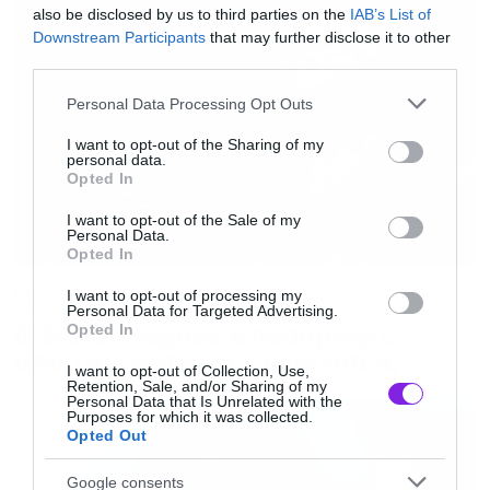
also be disclosed by us to third parties on the
IAB’s List of
Downstream Participants
that may further disclose it to other
Η δημοσίευση κοινοποιήθηκε από το χρήστη Release Athens Festival (@release_athens)
third parties.
Please note that this website/app uses one or more Google
Personal Data Processing Opt Outs
services and may gather and store information including but
not limited to your visit or usage behaviour. You may click to
I want to opt-out of the Sharing of my
personal data.
grant or deny consent to Google and its third-party tags to
Opted In
use your data for below specified purposes in below Google
consent section.
I want to opt-out of the Sale of my
Personal Data.
Opted In
Music
I want to opt-out of processing my
Personal Data for Targeted Advertising.
Ο Glenn Hughes αποσύρθηκε
Opted In
από τις ζωντανές εμφανίσεις
I want to opt-out of Collection, Use,
Retention, Sale, and/or Sharing of my
Personal Data that Is Unrelated with the
Purposes for which it was collected.
Opted Out
Google consents