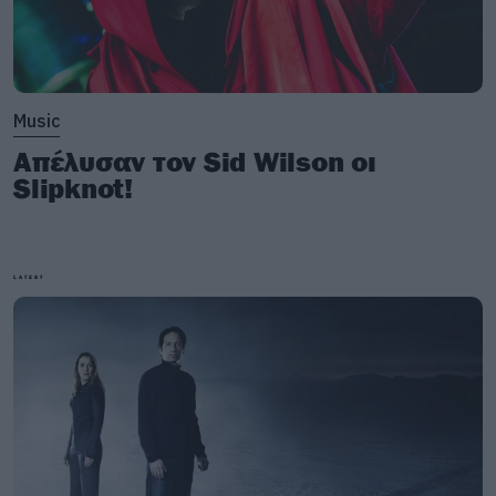
Music
Απέλυσαν τον Sid Wilson οι
Slipknot!
LATEST