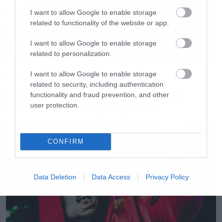
I want to allow Google to enable storage
related to functionality of the website or app.
I want to allow Google to enable storage
related to personalization.
I want to allow Google to enable storage
Music
related to security, including authentication
Οι λόγοι της απόλυσης του Sid
functionality and fraud prevention, and other
Wilson από τους Slipknot
user protection.
CONFIRM
Data Deletion
Data Access
Privacy Policy