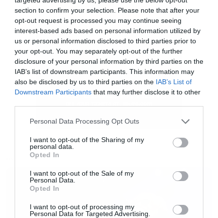
section to confirm your selection. Please note that after your
opt-out request is processed you may continue seeing
Διάθεση
εισιτηρίων:
interest-based ads based on personal information utilized by
us or personal information disclosed to third parties prior to
your opt-out. You may separately opt-out of the further
Τηλεφωνικά στο
211770000
disclosure of your personal information by third parties on the
IAB’s list of downstream participants. This information may
also be disclosed by us to third parties on the
IAB’s List of
Online /
releaseathens.gr
+
more
.
com
Downstream Participants
that may further disclose it to other
third parties.
Φυσικά
Please note that this website/app uses one or more Google
Personal Data Processing Opt Outs
σημεία:
https
://
www
.
more
.
com
/
el
/
physical
–
services and may gather and store information including but
not limited to your visit or usage behaviour. You may click to
I want to opt-out of the Sharing of my
spots
/
personal data.
grant or deny consent to Google and its third-party tags to
Opted In
use your data for below specified purposes in below Google
MUSIC
consent section.
I want to opt-out of the Sale of my
Personal Data.
Opted In
I want to opt-out of processing my
Personal Data for Targeted Advertising.