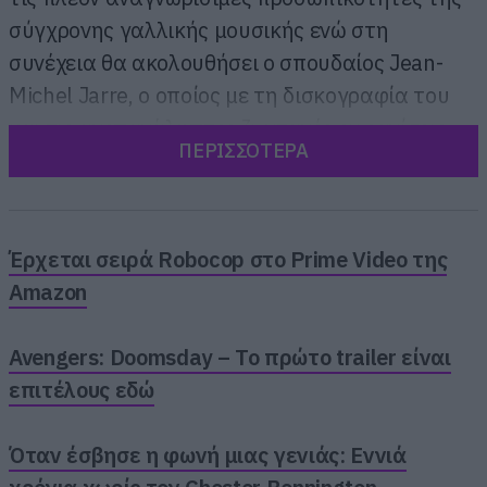
σύγχρονης γαλλικής μουσικής ενώ στη
συνέχεια θα ακολουθήσει ο σπουδαίος Jean-
Michel Jarre, ο οποίος με τη δισκογραφία του
και τις ανεπανάληπτες ζωντανές εμφανίσεις
ΠΕΡΙΣΣΟΤΕΡΑ
του, επηρέασε καθοριστικά όλες τις επόμενες
γενιές παραγωγών.
Έρχεται σειρά Robocop στο Prime Video της
Amazon
Avengers: Doomsday – Το πρώτο trailer είναι
επιτέλους εδώ
Όταν έσβησε η φωνή μιας γενιάς: Εννιά