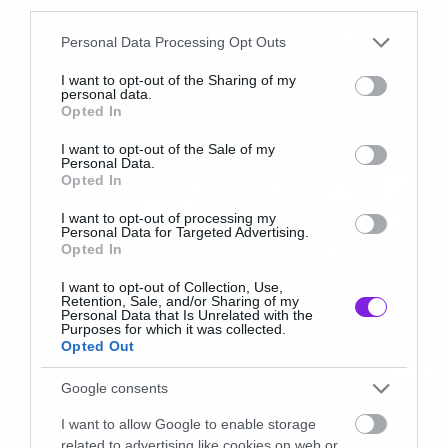
third parties.
Rolling Stones: Δείτε το
Sympathy for the Devil σε 4K
Please note that this website/app uses one or more Google
Personal Data Processing Opt Outs
από το Rock and Roll Circus του
services and may gather and store information including but
1968
not limited to your visit or usage behaviour. You may click to
I want to opt-out of the Sharing of my
personal data.
grant or deny consent to Google and its third-party tags to
Opted In
use your data for below specified purposes in below Google
consent section.
I want to opt-out of the Sale of my
Personal Data.
Opted In
I want to opt-out of processing my
Personal Data for Targeted Advertising.
Opted In
I want to opt-out of Collection, Use,
Retention, Sale, and/or Sharing of my
Personal Data that Is Unrelated with the
Purposes for which it was collected.
Opted Out
Google consents
I want to allow Google to enable storage
News
related to advertising like cookies on web or