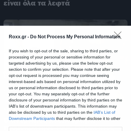
είναι όλα τα λεφτά
Roxx.gr -
Do Not Process My Personal Information
If you wish to opt-out of the sale, sharing to third parties, or
processing of your personal or sensitive information for
targeted advertising by us, please use the below opt-out
section to confirm your selection. Please note that after your
opt-out request is processed you may continue seeing
interest-based ads based on personal information utilized by
us or personal information disclosed to third parties prior to
your opt-out. You may separately opt-out of the further
disclosure of your personal information by third parties on the
IAB’s list of downstream participants. This information may
News
also be disclosed by us to third parties on the
IAB’s List of
Ο άνθρωπος-κουκουβάγια
Downstream Participants
that may further disclose it to other
third parties.
τρομοκράτησε τους επισκέπτες