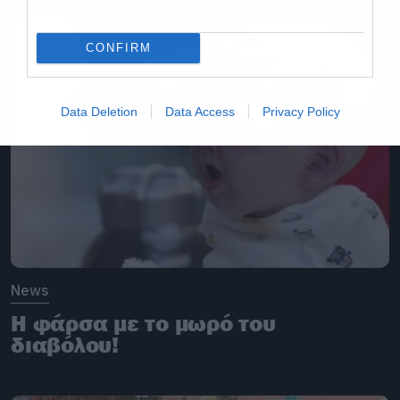
CONFIRM
Data Deletion
Data Access
Privacy Policy
News
H φάρσα με το μωρό του
διαβόλου!