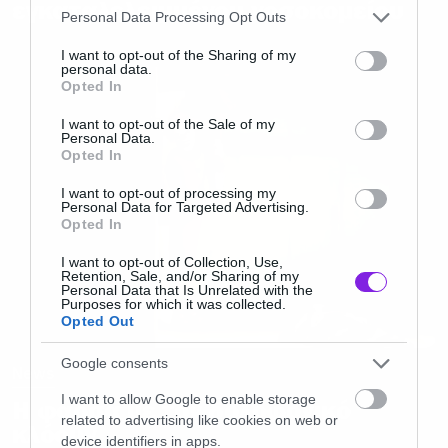
εγκαταλελειμμένου νοσοκομείου
Please note that this website/app uses one or more Google
Personal Data Processing Opt Outs
services and may gather and store information including but
not limited to your visit or usage behaviour. You may click to
I want to opt-out of the Sharing of my
personal data.
grant or deny consent to Google and its third-party tags to
Opted In
use your data for below specified purposes in below Google
consent section.
I want to opt-out of the Sale of my
Personal Data.
Opted In
I want to opt-out of processing my
Personal Data for Targeted Advertising.
Opted In
I want to opt-out of Collection, Use,
Retention, Sale, and/or Sharing of my
Personal Data that Is Unrelated with the
Purposes for which it was collected.
Opted Out
Google consents
News
I want to allow Google to enable storage
Η φάρσα με τον δολοφονικό
related to advertising like cookies on web or
κλόουν
device identifiers in apps.