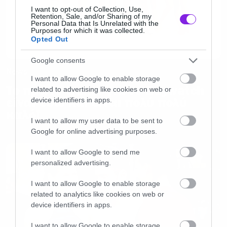
I want to opt-out of Collection, Use,
Retention, Sale, and/or Sharing of my
Personal Data that Is Unrelated with the
Purposes for which it was collected.
Opted Out
Google consents
News
I want to allow Google to enable storage
Το πρώτο trailer για το Baywatch
related to advertising like cookies on web or
είναι εδώ και είναι πολύ πολύ
device identifiers in apps.
καλό!
I want to allow my user data to be sent to
Google for online advertising purposes.
I want to allow Google to send me
personalized advertising.
I want to allow Google to enable storage
related to analytics like cookies on web or
device identifiers in apps.
I want to allow Google to enable storage