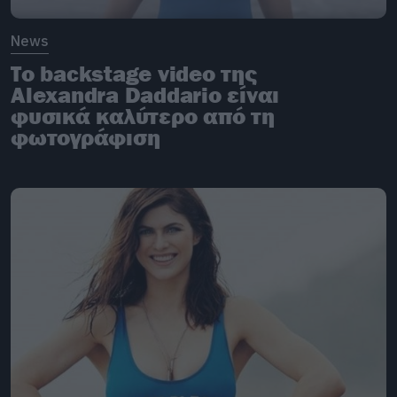
News
Το backstage video της
Alexandra Daddario είναι
φυσικά καλύτερο από τη
φωτογράφιση