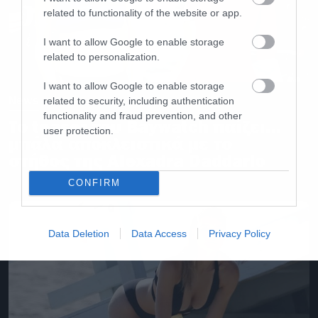
related to functionality of the website or app.
I want to allow Google to enable storage
related to personalization.
I want to allow Google to enable storage
News
related to security, including authentication
functionality and fraud prevention, and other
Το teaser του Baywatch παίζει…
user protection.
μπάλα αποκλειστικά με το
στήθος της Alexadra Daddario
CONFIRM
Data Deletion
Data Access
Privacy Policy