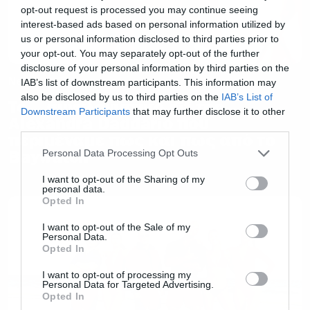
opt-out request is processed you may continue seeing
interest-based ads based on personal information utilized by
us or personal information disclosed to third parties prior to
your opt-out. You may separately opt-out of the further
disclosure of your personal information by third parties on the
News
IAB’s list of downstream participants. This information may
also be disclosed by us to third parties on the
IAB’s List of
Το… συγκλονιστικό gif της
Downstream Participants
that may further disclose it to other
Alexandra Daddario που
third parties.
περιμέναμε πως και πως από το
Please note that this website/app uses one or more Google
Baywatch
Personal Data Processing Opt Outs
services and may gather and store information including but
not limited to your visit or usage behaviour. You may click to
I want to opt-out of the Sharing of my
personal data.
grant or deny consent to Google and its third-party tags to
Opted In
use your data for below specified purposes in below Google
consent section.
I want to opt-out of the Sale of my
Personal Data.
Opted In
I want to opt-out of processing my
Personal Data for Targeted Advertising.
Opted In