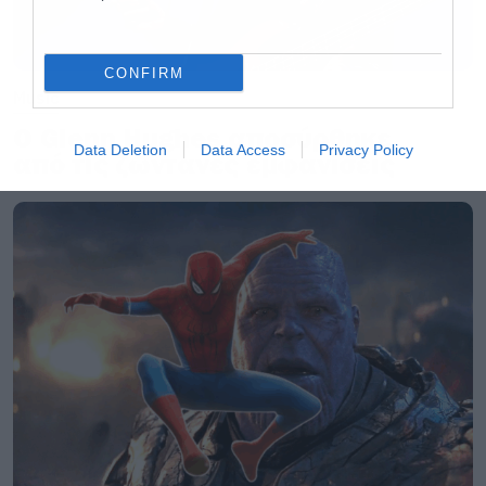
CONFIRM
Music
Ο Glenn Hughes αποσύρθηκε
Data Deletion
Data Access
Privacy Policy
από τις ζωντανές εμφανίσεις