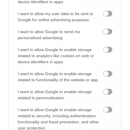
device identifiers in apps.
έστω και με μικρό ρόλο κάποιος από τους
I want to allow my user data to be sent to
πρωταγωνιστές της σειράς.
Google for online advertising purposes.
I want to allow Google to send me
Movies
personalized advertising.
The X-Files: I Want to Believe –
Επιστρέφει με director’s cut που
I want to allow Google to enable storage
υπόσχεται περισσότερο τρόμο
related to analytics like cookies on web or
device identifiers in apps.
I want to allow Google to enable storage
related to functionality of the website or app.
I want to allow Google to enable storage
related to personalization.
I want to allow Google to enable storage
related to security, including authentication
functionality and fraud prevention, and other
user protection.