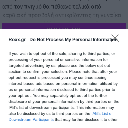
από τον πνιγμό θα πέθαινε τελικά από
καρδιακή προσβολή αντικρίζοντας τη γυναίκα
που τον έσωσε. Αλλά αυτή είναι μία δική μας
ΠΕΡΙΣΣΟΤΕΡΑ
θεωρία και δεν ξέρουμε αν τη συμμερίζεστε.
Roxx.gr -
Do Not Process My Personal Information
If you wish to opt-out of the sale, sharing to third parties, or
processing of your personal or sensitive information for
targeted advertising by us, please use the below opt-out
section to confirm your selection. Please note that after your
opt-out request is processed you may continue seeing
interest-based ads based on personal information utilized by
us or personal information disclosed to third parties prior to
your opt-out. You may separately opt-out of the further
disclosure of your personal information by third parties on the
IAB’s list of downstream participants. This information may
also be disclosed by us to third parties on the
IAB’s List of
Downstream Participants
that may further disclose it to other
third parties.