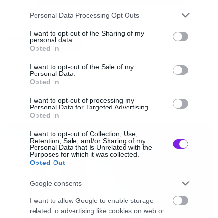
Please note that this website/app uses one or more Google
Personal Data Processing Opt Outs
services and may gather and store information including but
not limited to your visit or usage behaviour. You may click to
I want to opt-out of the Sharing of my
Tags:
personal data.
BAYWATCH
grant or deny consent to Google and its third-party tags to
Opted In
Σύμφωνα λοιπόν με το Hollywood Reporter, η
use your data for below specified purposes in below Google
consent section.
Paramount προχωρά στην κινηματογραφική
I want to opt-out of the Sale of my
Personal Data.
μεταφορά του Baywatch, ενώ έχει μία πρώτη
Opted In
MOVIES AND TV
συμφωνία με τον Dwayne Johnson για να
I want to opt-out of processing my
Personal Data for Targeted Advertising.
αναλάβει καθήκοντα ναυαγοσώστη.
Opted In
LATEST
I want to opt-out of Collection, Use,
Ο Justin Malen θα γράψει το σενάριο ενώ τη
Retention, Sale, and/or Sharing of my
Personal Data that Is Unrelated with the
σκηνοθεσία έχουν αναλάβει οι Sean Anders και
Purposes for which it was collected.
Opted Out
John Morris (We’re the Millers, Horrible Bosses
2).
Google consents
I want to allow Google to enable storage
related to advertising like cookies on web or
Ακόμα δεν έχει γίνει γνωστό αν θα επιστρέψει,