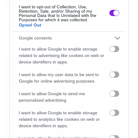
I want to opt-out of Collection, Use,
Το Netflix
ανακοίνωσε αύξηση των
Retention, Sale, and/or Sharing of my
Personal Data that Is Unrelated with the
συνδρομητών του στο πρώτο τρίμηνο της
TV
Purposes for which it was collected.
Opted Out
χρονιάς, έτσι έχει φτάσει πλέον τα 231,5
Metallica, Queen, Cure και
εκατομμύρια παγκοσμίως ενώ ταυτόχρονα έχει
πολλές μεγάλες συναυλίες στο
Google consents
Cinobo!
κάνει στροφή 180 μοιρών στην πολιτική του σε
I want to allow Google to enable storage
δύο σημαντικούς τομείς. Ο πρώτος είναι
related to advertising like cookies on web or
device identifiers in apps.
φυσικά αυτός που γράψαμε πιο πάνω με τους
κωδικούς και ο δεύτερος είναι οι διαφημίσεις,
I want to allow my user data to be sent to
Google for online advertising purposes.
με το πρόγραμμα που τις περιλαμβάνει να
αναμένεται σύντομα και στην Ελλάδα.
I want to allow Google to send me
personalized advertising.
I want to allow Google to enable storage
Το νέο άλμπουμ των Metallica είναι εδώ:
related to analytics like cookies on web or
device identifiers in apps.
Ακούστε το ολόκληρο!