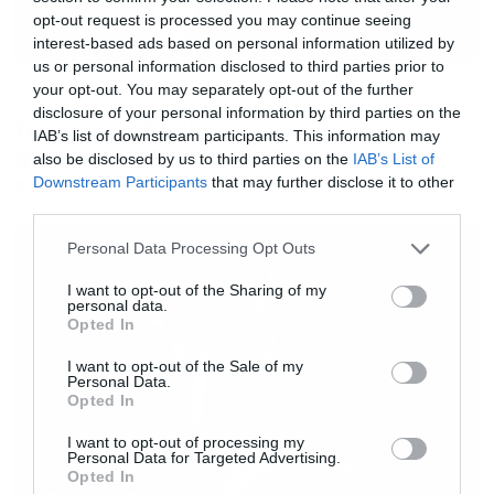
opt-out request is processed you may continue seeing
διαφορετική τοποθεσία για μεγάλο χρονικό
interest-based ads based on personal information utilized by
διάστημα το οποίο ακόμα δεν έχει καθοριστεί
us or personal information disclosed to third parties prior to
TV
your opt-out. You may separately opt-out of the further
ακριβώς.
disclosure of your personal information by third parties on the
To πρώτο trailer για την τρίτη
IAB’s list of downstream participants. This information may
σεζόν του Rings of Power είναι
Αν θέλουμε λοιπόν να προσθέσουμε έξτρα
also be disclosed by us to third parties on the
IAB’s List of
εδώ
Downstream Participants
that may further disclose it to other
χρήστη
στο λογαριασμό μας θα πρέπει να
third parties.
πληρώσουμε έξτρα. Τα πιο κοντινά μας
Please note that this website/app uses one or more Google
Personal Data Processing Opt Outs
παραδείγματα αυτή τη στιγμή είναι η Ισπανία
services and may gather and store information including but
και η Πορτογαλία που ήταν ανάμεσα στις
not limited to your visit or usage behaviour. You may click to
I want to opt-out of the Sharing of my
personal data.
grant or deny consent to Google and its third-party tags to
τέσσερις χώρες που ξεκίνησε δοκιμαστικά αυτό
Opted In
use your data for below specified purposes in below Google
το νέο πρόγραμμα. Το κόστος ήταν στην πρώτη
consent section.
I want to opt-out of the Sale of my
Personal Data.
έξι ευρώ για τον έξτρα χρήστη και τέσσερα στη
Opted In
δεύτερη και υπολογίζουμε ότι και στην Ελλάδα
I want to opt-out of processing my
θα είναι λογικά εκεί.
Personal Data for Targeted Advertising.
Opted In