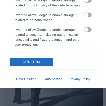
I want to allow Google to enable storage
related to functionality of the website or app.
O George RR Martin έχει ένα ακατόρθωτο
TV
πλάνο για όσα πρέπει να γράψει
I want to allow Google to enable storage
Έρχεται σειρά Robocop στο
related to personalization.
Prime Video της Amazon
Ανακοινώθηκε το remake του Harry Potter σε
I want to allow Google to enable storage
related to security, including authentication
σειρά
functionality and fraud prevention, and other
LATEST
user protection.
Το Netflix του Heavy Metal είναι διαθέσιμο και
στην Ελλάδα
CONFIRM
Ακολουθήστε το Roxx στο
Google News
για να
Data Deletion
Data Access
Privacy Policy
μαθαίνετε πρώτοι
νέα
για μουσική, σειρές και
ταινίες. Ακολουθήστε μας
στο spotify
για νέα
μουσική κάθε εβδομάδα. Στο instagram μας