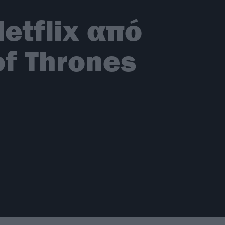
Netflix από
of Thrones