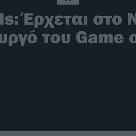
s: Έρχεται στο 
υργό του Game 