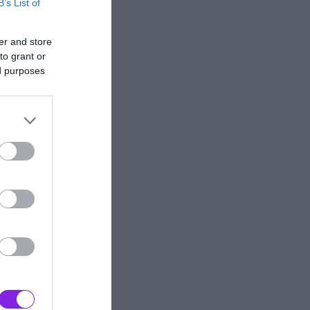
B’s List of
er and store
to grant or
ed purposes