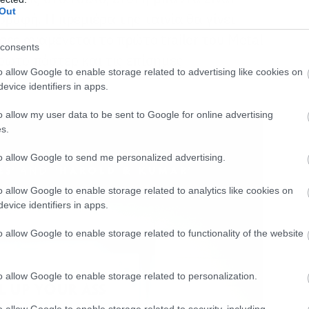
Out
ρυφή. Η πρεμιέρα της ταινία θα γίνει
έρες αναμένεται το πρώτο trailer του Metal
consents
πρώτο πόστερ και τις επίσημες
o allow Google to enable storage related to advertising like cookies on
evice identifiers in apps.
o allow my user data to be sent to Google for online advertising
s.
to allow Google to send me personalized advertising.
o allow Google to enable storage related to analytics like cookies on
evice identifiers in apps.
o allow Google to enable storage related to functionality of the website
o allow Google to enable storage related to personalization.
o allow Google to enable storage related to security, including