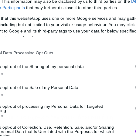
. This information may also be disclosed by us to third parties on the
IA
υν την πρώτη θέση.
Participants
that may further disclose it to other third parties.
 that this website/app uses one or more Google services and may gath
including but not limited to your visit or usage behaviour. You may click 
 to Google and its third-party tags to use your data for below specifi
ogle consent section.
l Data Processing Opt Outs
o opt-out of the Sharing of my personal data.
In
o opt-out of the Sale of my Personal Data.
In
to opt-out of processing my Personal Data for Targeted
ing.
άλλος στο σχολείο δεν γουστάρει αυτή τη
In
ωσμένα μπασίστα. Τη θέση παίρνει μία
o opt-out of Collection, Use, Retention, Sale, and/or Sharing
ersonal Data that Is Unrelated with the Purposes for which it
ώσεις στο τσέλο, έτσι η μπάντα είναι
lected.