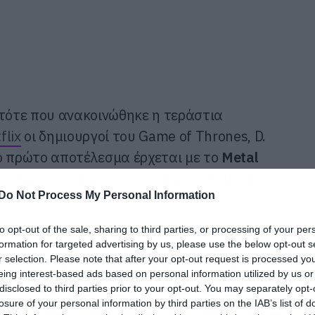
 τότε που ανακοινώθηκε η τεράστια
flix
οι δημιουργοί του Game of Thrones, D.
 το πρώτο αποτέλεσμα έρχεται με το
Metal
ο ο Weiss και η ταινία είναι γεμάτη heay
Do Not Process My Personal Information
to opt-out of the sale, sharing to third parties, or processing of your per
ς που έχουν το metal στο αίμα τους αφού
formation for targeted advertising by us, please use the below opt-out s
r selection. Please note that after your opt-out request is processed y
υσκολίες της καθημερινότητας. Φτιάχνουν
eing interest-based ads based on personal information utilized by us or
*cker και αποφασίζουν να συμμετάσχουν
disclosed to third parties prior to your opt-out. You may separately opt-
 στόχος τους είναι ένας. Να παίξουν
losure of your personal information by third parties on the IAB’s list of