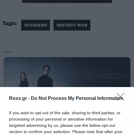
Tags:
AVENGERS
INIFINITY WAR
Ένας μικρός φόβος που είχα μπαίνοντας στο
σινεμά την ημέρα της επίσημης πρεμιέρας της
ταινίας στην Ελλάδα, ήταν ότι θα γίνει
MOVIES
πανηγύρι και δεν θα μπορούμε να τη δούμε σαν
άνθρωποι. Κι όμως, σε έναν κινηματογράφο
ασφυκτικά γεμάτο από κόσμο και μάλιστα σε
προβολή μετά τις 11 το βράδυ περίπου 300
άτομα παρασύρθηκαν από την καλύτερη
Roxx.gr -
Do Not Process My Personal Information
ταινία στην ιστορία του κινηματογραφικού
σύμπαντος της Marvel.
If you wish to opt-out of the sale, sharing to third parties, or
processing of your personal or sensitive information for
targeted advertising by us, please use the below opt-out
Το τονίζουμε και είμαστε διατεθειμένοι να
section to confirm your selection. Please note that after your