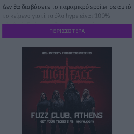
Δεν θα διαβάσετε το παραμικρό spoiler σε αυτό
το κείμενο γιατί το όλο hype είναι 100%
αληθινό. Πρέπει να δείτε την ταινία χωρίς να
ΠΕΡΙΣΣΟΤΕΡΑ
έχετε την παραμικρή ιδέα για το τι θα συμβεί.