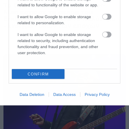
Το Brand New Day του Spider-
related to functionality of the website or app.
Man έσπασε το ρεκόρ του
Endgame και έκανε το καλύτερο
I want to allow Google to enable storage
related to personalization.
«άνοιγμα» όλων των εποχών
I want to allow Google to enable storage
related to security, including authentication
functionality and fraud prevention, and other
LATEST
user protection.
CONFIRM
Οι χιουμοριστικές πινελιές δεν λείπουν, με τους
Guardians και ειδικά τον Drax να δίνει ρέστα
Data Deletion
Data Access
Privacy Policy
αλλά όταν η κατάσταση σοβαρεύει, σοβαρεύει
πολύ και σε επίπεδα που δεν είχαμε δει μέχρι
σήμερα στο MCU.