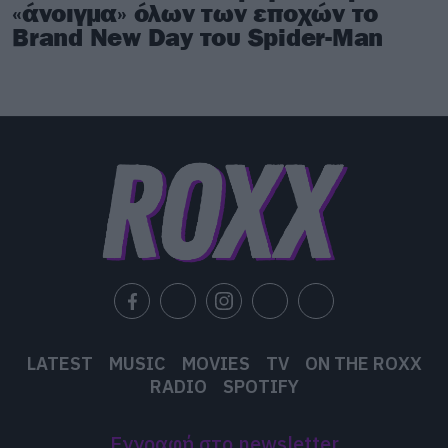
του Infinity War;
«άνοιγμα» όλων των εποχών το
Brand New Day του Spider-Man
LATEST
MUSIC
MOVIES
TV
ON THE ROXX
RADIO
SPOTIFY
Εγγραφή στο newsletter