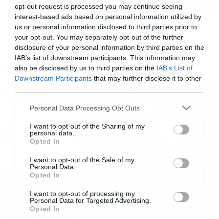
opt-out request is processed you may continue seeing
παλέψουμε με όποιον διαφωνεί. Αυτή είναι η
interest-based ads based on personal information utilized by
Movies
καλύτερη ταινία στο κινηματογραφικό σύμπαν
us or personal information disclosed to third parties prior to
your opt-out. You may separately opt-out of the further
της Marvel και αν δεν υπήρχε το Dark Knight
The X-Files: I Want to Believe –
disclosure of your personal information by third parties on the
Επιστρέφει με director’s cut που
τότε ίσως να λέγαμε ότι χτυπάει την κορυφή
IAB’s list of downstream participants. This information may
υπόσχεται περισσότερο τρόμο
και στο είδος γενικότερα.
also be disclosed by us to third parties on the
IAB’s List of
Downstream Participants
that may further disclose it to other
third parties.
Η μεγαλύτερη επιτυχία των αδελφών Ρούσο
Please note that this website/app uses one or more Google
Personal Data Processing Opt Outs
είναι το πώς καταφέρνουν να συνδυάσουν
services and may gather and store information including but
επιτυχημένα τα τόσα πολλά διαφορετικά στυλ
not limited to your visit or usage behaviour. You may click to
I want to opt-out of the Sharing of my
personal data.
grant or deny consent to Google and its third-party tags to
ηρώων που έχουν στα χέρια τους.
Opted In
use your data for below specified purposes in below Google
Εκμεταλλεύονται στο έπακρο όλα τα
consent section.
I want to opt-out of the Sale of my
Personal Data.
χαρακτηριστικά και τις μικρές στιγμές που
Opted In
κάνουν τον κάθε ήρωα να ξεχωρίζει και
I want to opt-out of processing my
φτιάχνουν ένα αποτέλεσμα απόλυτα
Personal Data for Targeted Advertising.
Opted In
επιτυχημένο.