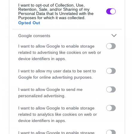
I want to opt-out of Collection, Use,
Movies
Retention, Sale, and/or Sharing of my
Personal Data that Is Unrelated with the
Και φυσικά παρουσιάζουν έναν από τους
Box Office: Οι καλύτερες
Purposes for which it was collected.
Opted Out
καλύτερους κακούς που έχει εμφανιστεί σε
πρεμιέρες όλων των εποχών
τέτοιου τύπου ταινίες. O Josh Brolin δίνει
Google consents
ρέστα ως Thanos και παρά το έντονο CGI
I want to allow Google to enable storage
νιώθεις από την πρώτη στιγμή ότι η απειλή
related to advertising like cookies on web or
device identifiers in apps.
είναι πραγματική.
I want to allow my user data to be sent to
Google for online advertising purposes.
Ξέραμε εδώ και καιρό ότι αυτή δεν θα είναι μία
απλή και χωρίς απώλειες μάχη αλλά ο τρόπος
I want to allow Google to send me
που εξελίσσεται και το τελικό της αποτέλεσμα
personalized advertising.
είναι για σαγόνια στο πάτωμα.
I want to allow Google to enable storage
related to analytics like cookies on web or
device identifiers in apps.
Στο πάτωμα.
Movies
I want to allow Google to enable storage