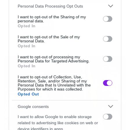
Please note that this website/app uses one or more Google
Personal Data Processing Opt Outs
services and may gather and store information including but
not limited to your visit or usage behaviour. You may click to
I want to opt-out of the Sharing of my
personal data.
Tags:
Ο Eddie από το Piece of Mind δεν προσπαθούσε
grant or deny consent to Google and its third-party tags to
IRON MAIDEN
Opted In
use your data for below specified purposes in below Google
πια να σπάσει τις αλυσίδες και άραζε κάτω
consent section.
I want to opt-out of the Sale of my
κάνοντας τσιγαράκι . Δεν είμαι σίγουρος για το
Personal Data.
Opted In
που βρήκε τσιγάρα αλλά ο νούμερο ένα
NEWS
I want to opt-out of processing my
ύποπτος στην λίστα μου ήταν αυτός από το
Personal Data for Targeted Advertising.
Opted In
εξώφυλλο του Stanger in a Strangerland.
I want to opt-out of Collection, Use,
Retention, Sale, and/or Sharing of my
Ακόμα και αυτός του Virtual XI είχε παρατήσει
Personal Data that Is Unrelated with the
Purposes for which it was collected.
το εξώφυλλο του και είχε πάει αρμένική βίζιτα
Opted Out
στο Fear of the Dark και μάθαινε τον Eddie να
Google consents
κάνει κωλοδάκτυλα χρησιμοποιώντας εμένα
I want to allow Google to enable storage
σαν στόχο. Γενικώς η κατάσταση ήταν δράμα.
related to advertising like cookies on web or
device identifiers in apps.