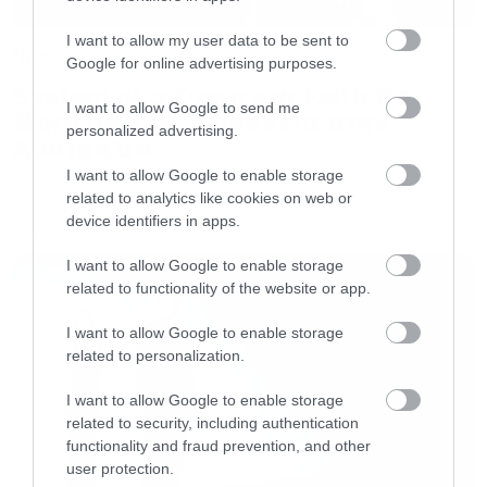
Μόνο αυτός του X-Factor δεν μου
I want to allow my user data to be sent to
News
δημιουργούσε πρόβλημα και αυτό γιατί δεν
Google for online advertising purposes.
είχε αναγνωριστεί ακόμα (και ούτε έγινε ποτέ)
System of a Down και Faith No
I want to allow Google to send me
More μαζί σε περιοδεία στην
από το σωματείο των Eddies σαν κανονικό
personalized advertising.
Αυστραλία
μέλος.
I want to allow Google to enable storage
related to analytics like cookies on web or
Ο λόγος για τις τεταμένες σχέσεις με την
device identifiers in apps.
LATEST
συλλογή μου ήταν το ότι δεν είχα καταφέρει να
I want to allow Google to enable storage
αποκτήσω ακόμα το The Soundhouse Tapes.
related to functionality of the website or app.
Τον πρώτο δίσκο (Maxi Single καλύτερα ) που
I want to allow Google to enable storage
έβγαλαν ποτέ οι Maiden. Δικαιολογίες του
related to personalization.
τύπου «μα το έχω σε κασέτα» ή «που να βρω
I want to allow Google to enable storage
τόσα λεφτά για να πάρω την αυθεντική πρώτη
related to security, including authentication
έκδοση ;» απλά μου κέρδιζαν χρόνο.
functionality and fraud prevention, and other
user protection.