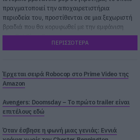
πραγματοποιεί την αποχαιρετιστήρια
περιοδεία του, προστίθενται σε μια ξεχωριστή
βραδιά που θα κορυφωθεί με την εμφάνιση
των
Pet Shop Boys.
ΠΕΡΙΣΣΟΤΕΡΑ
Ο
Gramatik
, κατά κόσμον Denis Jašarević, έχει
διαμορφώσει ένα ιδιαίτερο ύφος που συνδυάζει
hip-hop, funk και soul με ηλεκτρονικά στοιχεία.
Έρχεται σειρά Robocop στο Prime Video της
Μεγάλωσε στο Portorož της Σλοβενίας,
Amazon
ακούγοντας funk, jazz και soul από τις κασέτες
της μεγαλύτερης αδελφής του, ενώ ήδη από τα
Avengers: Doomsday – Το πρώτο trailer είναι
13 του δημιουργούσε beats στον υπολογιστή
επιτέλους εδώ
του. Έγινε γνωστός μέσα από μια
πρωτοποριακή στρατηγική διανομής της
Όταν έσβησε η φωνή μιας γενιάς: Εννιά
μουσικής του, κυκλοφορώντας μεγάλο μέρος
χρόνια χωρίς τον Chester Bennington