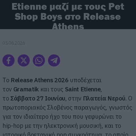
Etienne μαζί με τους Pet
Shop Boys στο Release
Athens
05.06.2026
Το
Release Athens 2026
υποδέχεται
τον
Gramatik
και τους
Saint Etienne
,
το
Σάββατο 27 Ιουνίου
, στην
Πλατεία Νερού
. Ο
πρωτοποριακός Σλοβένος παραγωγός, γνωστός
για τον ιδιαίτερο ήχο του που γεφυρώνει το
hip-hop με την ηλεκτρονική μουσική, και το
ιστορικό βρετανικό pop συγκρότημα, το οποίο