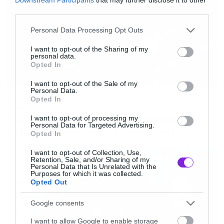
third parties.
παραμένοντας μία από τις πιο αναγνωρίσιμες
μορφές της ανεξάρτητης ηλεκτρονικής σκηνής.
Please note that this website/app uses one or more Google
Personal Data Processing Opt Outs
services and may gather and store information including but
not limited to your visit or usage behaviour. You may click to
I want to opt-out of the Sharing of my
personal data.
Follow Gramatik:
grant or deny consent to Google and its third-party tags to
Opted In
use your data for below specified purposes in below Google
consent section.
I want to opt-out of the Sale of my
Official Website
Personal Data.
Opted In
Music
Instagram
Ο Glenn Hughes αποσύρθηκε
Facebook
I want to opt-out of processing my
Personal Data for Targeted Advertising.
από τις ζωντανές εμφανίσεις
Spotify
Opted In
I want to opt-out of Collection, Use,
Retention, Sale, and/or Sharing of my
X
Personal Data that Is Unrelated with the
Purposes for which it was collected.
Opted Out
YouTube
Google consents
I want to allow Google to enable storage