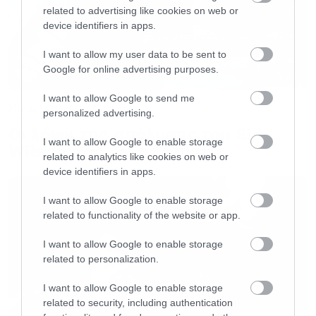
Οι
Saint Etienne
αποτελούν ένα από τα πιο
related to advertising like cookies on web or
αγαπημένα και επιδραστικά pop
device identifiers in apps.
συγκροτήματα της Μεγάλης Βρετανίας.
I want to allow my user data to be sent to
Δημιουργήθηκαν το 1990 στο Croydon από
Google for online advertising purposes.
τους Bob Stanley και Pete Wiggs, συνδυάζοντας
I want to allow Google to send me
indie pop, dance και electronica, και χτύπησαν
Music
personalized advertising.
φλέβα χρυσού με το πρώτο τους single, τη
Οι λόγοι της απόλυσης του Sid
I want to allow Google to enable storage
διασκευή στο “Only Love Can Break Your Heart”
Wilson από τους Slipknot
related to analytics like cookies on web or
του Neil Young, που σύντομα εξελίχθηκε σε ένα
device identifiers in apps.
από τα μεγαλύτερα club anthems της εποχής.
I want to allow Google to enable storage
related to functionality of the website or app.
Το 1991 προστέθηκε ως βασική τραγουδίστρια
I want to allow Google to enable storage
η Sarah Cracknell, διαμορφώνοντας τον
related to personalization.
χαρακτηριστικό ήχο του συγκροτήματος, ενώ
I want to allow Google to enable storage
το ντεμπούτο τους, Foxbase Alpha, απέσπασε
related to security, including authentication