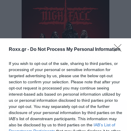
Η δισκογραφία του περιλαμβάνει πλήθος
άλμπουμ, EPs, singles και remixes, ενώ
ανάμεσα στις πιο γνωστές δημιουργίες του
Roxx.gr -
Do Not Process My Personal Information
ξεχωρίζουν τα “Just Jammin’”, “Hit That Jive”
και “Muy Tranquilo”. Από την πρόσφατη
If you wish to opt-out of the sale, sharing to third parties, or
παραγωγή του ξεχωρίζουν το Deserts of
processing of your personal or sensitive information for
targeted advertising by us, please use the below opt-out
Synthopia (2022), το οποίο υπογράφει μαζί με
section to confirm your selection. Please note that after your
τον Luxas, και το Aequoreus (2025), όπου
opt-out request is processed you may continue seeing
εξερευνά νέες ηχητικές κατευθύνσεις.
interest-based ads based on personal information utilized by
MUSIC
us or personal information disclosed to third parties prior to
Παράλληλα, συνεχίζει τη δημιουργική του
your opt-out. You may separately opt-out of the further
συνεργασία με τον επί χρόνια φίλο και
disclosure of your personal information by third parties on the
IAB’s list of downstream participants. This information may
συνεργάτη του, Stehreo. Τα τελευταία χρόνια
also be disclosed by us to third parties on the
IAB’s List of
ζει και δημιουργεί στη Νέα Υόρκη,
Downstream Participants
that may further disclose it to other