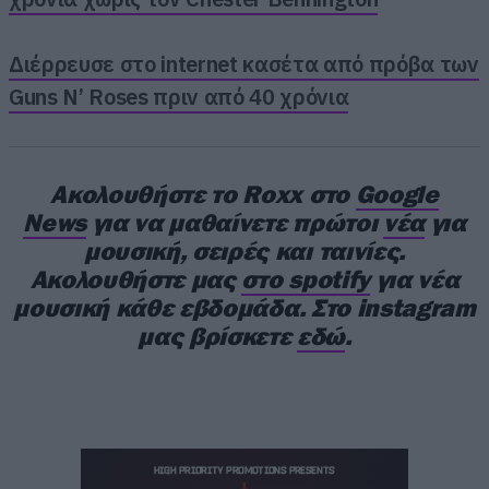
της δισκογραφίας του δωρεάν και
υποστηρίζοντας διαχρονικά πιο ανοιχτά
Διέρρευσε στο internet κασέτα από πρόβα των
μοντέλα πρόσβασης στη μουσική.
Guns N’ Roses πριν από 40 χρόνια
Ακολουθήστε το Roxx στο
Google
News
για να μαθαίνετε πρώτοι
νέα
για
μουσική, σειρές και ταινίες.
Ακολουθήστε μας
στο spotify
για νέα
μουσική κάθε εβδομάδα. Στο instagram
μας βρίσκετε
εδώ
.