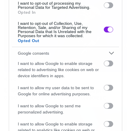
I want to opt-out of processing my
Like Light to the Flies
(Ascendancy)
Personal Data for Targeted Advertising.
Opted In
In Waves
(In Waves)
I want to opt-out of Collection, Use,
Retention, Sale, and/or Sharing of my
Personal Data that Is Unrelated with the
Purposes for which it was collected.
Opted Out
Google consents
I want to allow Google to enable storage
related to advertising like cookies on web or
device identifiers in apps.
Music
I want to allow my user data to be sent to
Ο Glenn Hughes αποσύρθηκε
Google for online advertising purposes.
από τις ζωντανές εμφανίσεις
I want to allow Google to send me
personalized advertising.
I want to allow Google to enable storage
related to analytics like cookies on web or