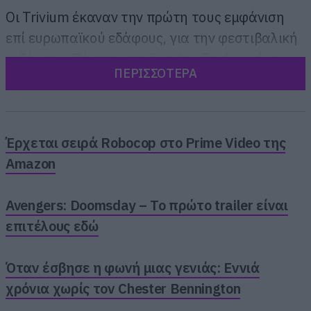
Οι Trivium έκαναν την πρώτη τους εμφάνιση
επί ευρωπαϊκού εδάφους, για την φεστιβαλική
σεζόν, την Πέμπτη στο Sweden Rock, με ένα
ΠΕΡΙΣΣΟΤΕΡΑ
setlist που έριξε το μεγαλύτερο βάρος του στο
Ascendancy, αφού δεν έχουν καινούργιο
άλμπουμ, εδώ και μία πενταετία πλέον.
Έρχεται σειρά Robocop στο Prime Video της
Amazon
Avengers: Doomsday – Το πρώτο trailer είναι
επιτέλους εδώ
Όταν έσβησε η φωνή μιας γενιάς: Εννιά
χρόνια χωρίς τον Chester Bennington