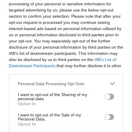
(Ascendancy)
processing of your personal or sensitive information for
targeted advertising by us, please use the below opt-out
Strife
(Vengeance Falls)
section to confirm your selection. Please note that after your
opt-out request is processed you may continue seeing
A Gunshot to the Head of Trepidation
interest-based ads based on personal information utilized by
us or personal information disclosed to third parties prior to
(Ascendancy)
your opt-out. You may separately opt-out of the further
disclosure of your personal information by third parties on the
Down From the Sky
(Shogun)
IAB’s list of downstream participants. This information may
also be disclosed by us to third parties on the
IAB’s List of
Catastrophist
(What the Dead Men Say)
Downstream Participants
that may further disclose it to other
third parties.
Until the World Goes Cold
(Silence in the
Please note that this website/app uses one or more Google
Snow)
Personal Data Processing Opt Outs
Tags:
services and may gather and store information including but
RELEASE ATHENS
TRIVIUM
not limited to your visit or usage behaviour. You may click to
I want to opt-out of the Sharing of my
The Sin and the Sentence
(The Sin and the
personal data.
grant or deny consent to Google and its third-party tags to
Opted In
Sentence)
use your data for below specified purposes in below Google
consent section.
I want to opt-out of the Sale of my
The Heart From Your Hate
(The Sin and the
MUSIC
Personal Data.
Opted In
Sentence)