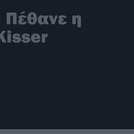
– Πέθανε η
Kisser