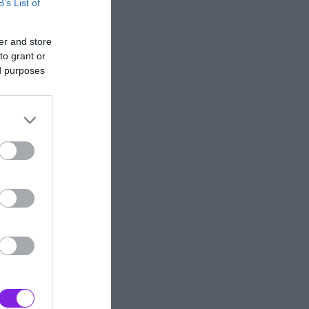
B’s List of
er and store
to grant or
ed purposes