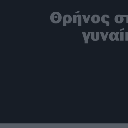
Θρήνος στ
γυναί