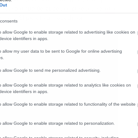
Out
 συγκρότημα θα εμφανιστεί κανονικά
στο
 τους Slipknot και τους Jinjer.
consents
o allow Google to enable storage related to advertising like cookies on
evice identifiers in apps.
o allow my user data to be sent to Google for online advertising
s.
to allow Google to send me personalized advertising.
o allow Google to enable storage related to analytics like cookies on
evice identifiers in apps.
o allow Google to enable storage related to functionality of the website
o allow Google to enable storage related to personalization.
o allow Google to enable storage related to security, including