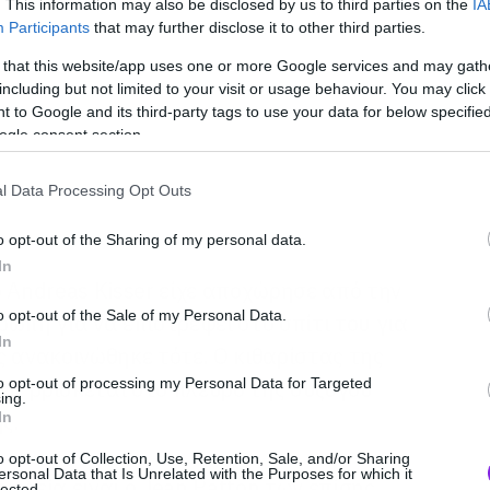
. This information may also be disclosed by us to third parties on the
IA
Participants
that may further disclose it to other third parties.
 that this website/app uses one or more Google services and may gath
including but not limited to your visit or usage behaviour. You may click 
 to Google and its third-party tags to use your data for below specifi
ogle consent section.
l Data Processing Opt Outs
o opt-out of the Sharing of my personal data.
In
ο Andreas Kisser είχε αποχώρησε από την
o opt-out of the Sale of my Personal Data.
ώπη για να επιστρέψει στο σπίτι του για
In
ς ανακοινώθηκε τότε. Ο κιθαρίστας της
to opt-out of processing my Personal Data for Targeted
να βρίσκεται στο πλευρό της συζύγου
ing.
ς.
In
o opt-out of Collection, Use, Retention, Sale, and/or Sharing
ersonal Data that Is Unrelated with the Purposes for which it
οδεία είναι ο Jean Patton των επίσης
lected.