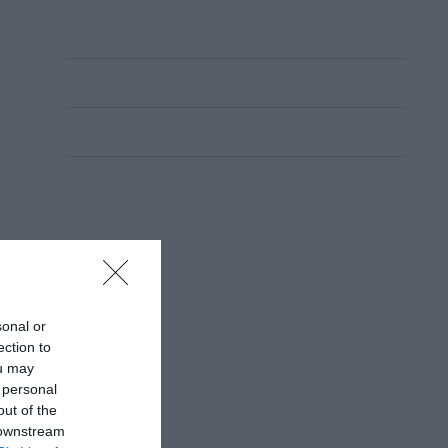
sonal or
ection to
ou may
 personal
out of the
 downstream