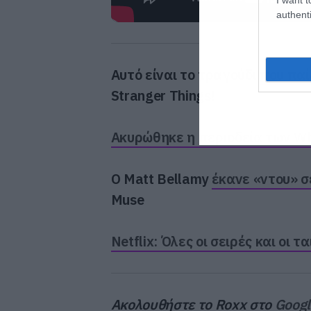
authenti
Αυτό είναι το τραγούδι
που παί
Stranger Things!
Ακυρώθηκε η περιοδεία των Wh
Ο Matt Bellamy
έκανε «ντου» σ
Muse
Netflix: Όλες οι σειρές και οι τ
Ακολουθήστε το Roxx στο
Goog