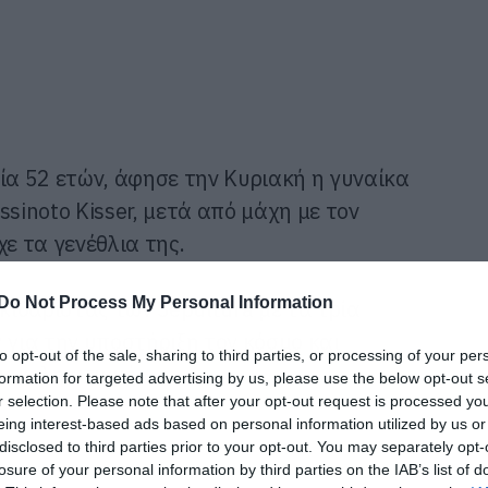
κία 52 ετών, άφησε την Κυριακή η γυναίκα
issinoto Kisser, μετά από μάχη με τον
χε τα γενέθλια της.
Do Not Process My Personal Information
 κιθαρίστας των Sepultura με τα τρία
 για την υποστήριξη τον κόσμο και
to opt-out of the sale, sharing to third parties, or processing of your per
ύσκολη στιγμή.
formation for targeted advertising by us, please use the below opt-out s
r selection. Please note that after your opt-out request is processed y
eing interest-based ads based on personal information utilized by us or
disclosed to third parties prior to your opt-out. You may separately opt-
losure of your personal information by third parties on the IAB’s list of