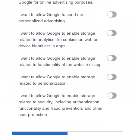
Οι λόγοι της απόλυσης του Sid
Google for online advertising purposes.
House of the Dragon: Ποιοι πρωταγωνιστές
Wilson από τους Slipknot
I want to allow Google to send me
αλλάζουν άμεσα στη σειρά
personalized advertising.
I want to allow Google to enable storage
O Bruce Dickinson τράβηξε από τα μαλλιά
related to analytics like cookies on web or
οπαδό
device identifiers in apps.
I want to allow Google to enable storage
Το πρώτο teaser για την τρίτη σεζόν του
related to functionality of the website or app.
Mandalorian
I want to allow Google to enable storage
related to personalization.
I want to allow Google to enable storage
Ακολουθήστε το Roxx στο
Google News
για να
related to security, including authentication
μαθαίνετε πρώτοι
νέα
για μουσική, σειρές και
functionality and fraud prevention, and other
Music
user protection.
ταινίες. Στο instagram μας βρίσκετε
εδώ
.
Απέλυσαν τον Sid Wilson οι
Slipknot!