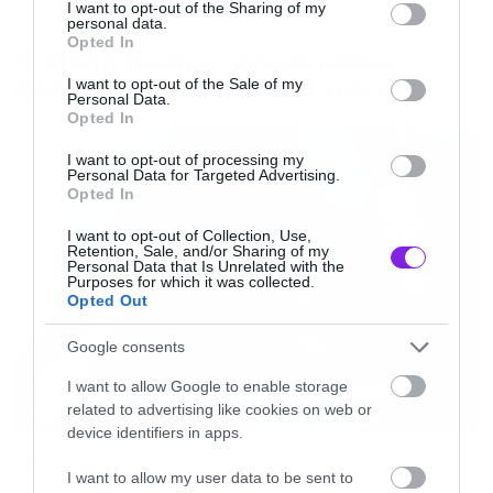
not limited to your visit or usage behaviour. You may click to
I want to opt-out of the Sharing of my
Music
personal data.
grant or deny consent to Google and its third-party tags to
Opted In
Ο Glenn Hughes αποσύρθηκε
use your data for below specified purposes in below Google
consent section.
από τις ζωντανές εμφανίσεις
I want to opt-out of the Sale of my
Personal Data.
Opted In
I want to opt-out of processing my
Personal Data for Targeted Advertising.
Opted In
I want to opt-out of Collection, Use,
Retention, Sale, and/or Sharing of my
Personal Data that Is Unrelated with the
Purposes for which it was collected.
Opted Out
Google consents
I want to allow Google to enable storage
related to advertising like cookies on web or
Ποιος ήταν ο μυστήριος χαρακτήρας που
device identifiers in apps.
είδαμε στο Rings of Power;
Music
I want to allow my user data to be sent to