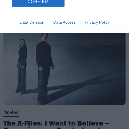
CONFIRM
LATEST
Data Deletion
Data Access
Privacy Policy
Movies
The X-Files: I Want to Believe –