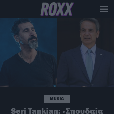
MUSIC
Serj Tankian: «Σπουδαία