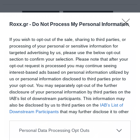
Tags:
SERJ TANKIAN
SYSTEM OF A DOWN
Roxx.gr -
Do Not Process My Personal Information
If you wish to opt-out of the sale, sharing to third parties, or
processing of your personal or sensitive information for
MUSIC
O Serj Tankian είναι σταθερός επικριτής του
targeted advertising by us, please use the below opt-out
section to confirm your selection. Please note that after your
τουρκικού καθεστώτος και πολύ καλά κάνει,
opt-out request is processed you may continue seeing
αλλά μάλλον δεν είναι και τόσο καλά
interest-based ads based on personal information utilized by
us or personal information disclosed to third parties prior to
ενημερωμένος για την κατάσταση που
your opt-out. You may separately opt-out of the further
επικρατεί στην Ελλάδα και την στάση της
disclosure of your personal information by third parties on the
IAB’s list of downstream participants. This information may
Κυβέρνησης σε πολλά από τα ζητήματα που ο
also be disclosed by us to third parties on the
IAB’s List of
Tankian θεωρεί σημαντικά. Ας ελπίσουμε ότι θα
Downstream Participants
that may further disclose it to other
φροντίσει να ενημερωθεί λίγο καλύτερα.
third parties.
Please note that this website/app uses one or more Google
Personal Data Processing Opt Outs
services and may gather and store information including but