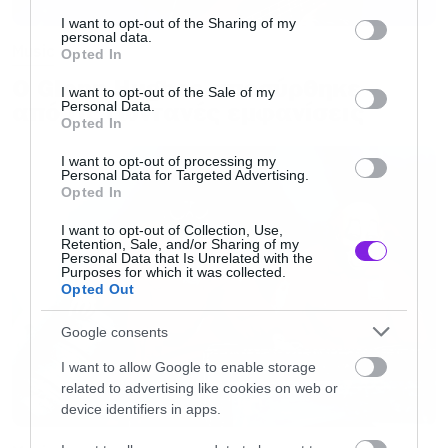
services and may gather and store information including but
not limited to your visit or usage behaviour. You may click to
I want to opt-out of the Sharing of my
personal data.
grant or deny consent to Google and its third-party tags to
Music
Opted In
use your data for below specified purposes in below Google
Ο Glenn Hughes αποσύρθηκε
consent section.
I want to opt-out of the Sale of my
από τις ζωντανές εμφανίσεις
Personal Data.
Opted In
I want to opt-out of processing my
Personal Data for Targeted Advertising.
Opted In
I want to opt-out of Collection, Use,
Retention, Sale, and/or Sharing of my
Personal Data that Is Unrelated with the
Purposes for which it was collected.
Opted Out
Google consents
I want to allow Google to enable storage
related to advertising like cookies on web or
device identifiers in apps.