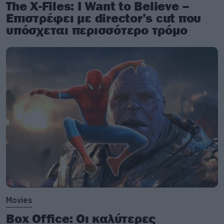
The X-Files: I Want to Believe –
Επιστρέφει με director’s cut που
υπόσχεται περισσότερο τρόμο
Ανακοίνωση για τις συναυλίες των Coldplay
στο ΟΑΚΑ
Πως το σκοτάδι παλεύει με το φως στο νέο
άλμπουμ των Code Orange
Ο κόσμος καταρρέει και κανένας δεν ξέρει το
Movies
γιατί στη νέα ταινία του Netflix
Box Office: Οι καλύτερες