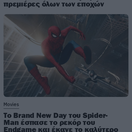
πρεμιέρες όλων των εποχών
Οι ιστορίες πίσω από τα νέα τραγούδια των
Baroness
Ακολουθήστε το Roxx στο
Google News
για να
μαθαίνετε πρώτοι
νέα
για μουσική, σειρές και
ταινίες. Ακολουθήστε μας
στο spotify
για νέα
μουσική κάθε εβδομάδα. Στο instagram μας
βρίσκετε
εδώ.
Movies
Το Brand New Day του Spider-
Man έσπασε το ρεκόρ του
Endgame και έκανε το καλύτερο