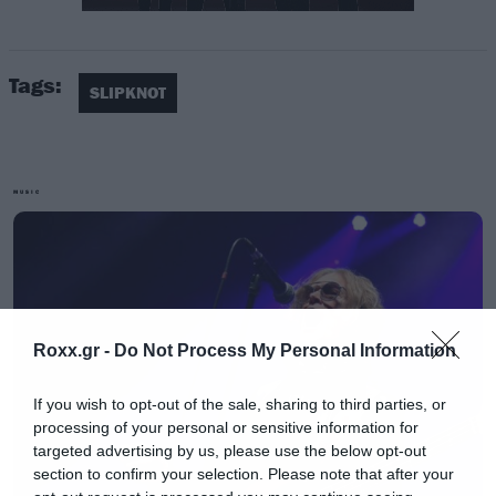
Tags:
SLIPKNOT
MUSIC
Η πρώτη γεύση από το The End, So Far ήρθε
πέρυσι τον Νοέμβριο με το Chapeltown Rag και
το δεύτερο single με τίτλο The Dying Song ήρθε
λίγες ημέρες πριν την εμφάνιση τους στο
Release Athens. Το Yen κυκλοφόρησε λίγες
Roxx.gr -
Do Not Process My Personal Information
εβδομάδες αργότερα και τώρα περιμένουμε να
If you wish to opt-out of the sale, sharing to third parties, or
δούμε ποιο θα είναι το τελικό single.
processing of your personal or sensitive information for
targeted advertising by us, please use the below opt-out
section to confirm your selection. Please note that after your
“The End, So Far”
track listing: