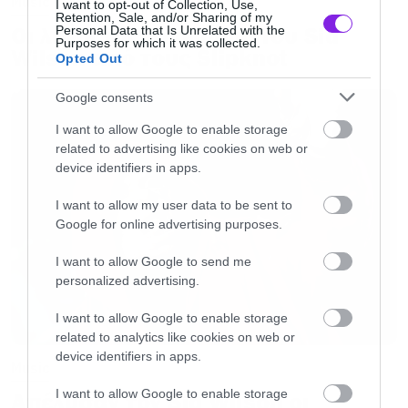
Music
I want to opt-out of Collection, Use,
Retention, Sale, and/or Sharing of my
Οι λόγοι της απόλυσης του Sid
Personal Data that Is Unrelated with the
Purposes for which it was collected.
Wilson από τους Slipknot
Opted Out
Google consents
I want to allow Google to enable storage
related to advertising like cookies on web or
device identifiers in apps.
I want to allow my user data to be sent to
Google for online advertising purposes.
Secret Invasion: To πρώτο teaser μόλις
I want to allow Google to send me
κυκλοφόρησε!
personalized advertising.
I want to allow Google to enable storage
House of the Dragon: Ο έξαλλος πιτσιρικάς της
related to analytics like cookies on web or
αρχής
device identifiers in apps.
Music
I want to allow Google to enable storage
Απέλυσαν τον Sid Wilson οι