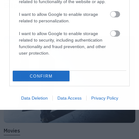
Το πρώτο teaser για την τρίτη σεζόν του
related to functionality of the website or app.
Slipknot!
Mandalorian
I want to allow Google to enable storage
related to personalization.
Ο Serj Tankian τραγούδησε το The Show Must
LATEST
I want to allow Google to enable storage
Go On των Queen
related to security, including authentication
functionality and fraud prevention, and other
user protection.
Ακολουθήστε το Roxx στο
Google News
για να
μαθαίνετε πρώτοι
νέα
για μουσική, σειρές και
CONFIRM
ταινίες. Στο instagram μας βρίσκετε
εδώ
.
Data Deletion
Data Access
Privacy Policy
Movies