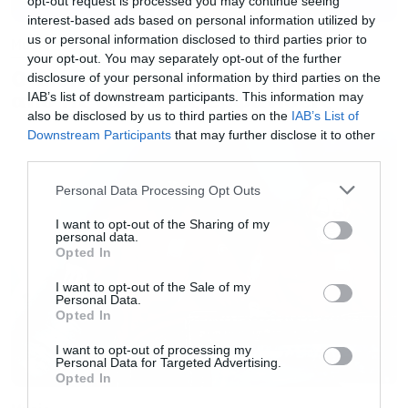
opt-out request is processed you may continue seeing
interest-based ads based on personal information utilized by
us or personal information disclosed to third parties prior to
Music
01.
Adderall
your opt-out. You may separately opt-out of the further
02.
The Dying Song (Time To Sing)
Ο Glenn Hughes αποσύρθηκε
disclosure of your personal information by third parties on the
από τις ζωντανές εμφανίσεις
IAB’s list of downstream participants. This information may
03.
The Chapeltown Rag
also be disclosed by us to third parties on the
IAB’s List of
04.
Yen
Downstream Participants
that may further disclose it to other
05.
Hivemind
third parties.
06.
Warranty
Please note that this website/app uses one or more Google
Personal Data Processing Opt Outs
services and may gather and store information including but
07.
Medicine For The Dead
not limited to your visit or usage behaviour. You may click to
I want to opt-out of the Sharing of my
08.
Acidic
personal data.
grant or deny consent to Google and its third-party tags to
Opted In
09.
Heirloom
use your data for below specified purposes in below Google
consent section.
I want to opt-out of the Sale of my
10.
H377
Personal Data.
Opted In
11.
De Sade
12.
Finale
I want to opt-out of processing my
Personal Data for Targeted Advertising.
Opted In