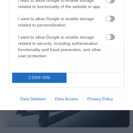
I want to allow Google to enable storage
Απέλυσαν τον Sid Wilson οι
related to functionality of the website or app.
Tool: Αυτό είναι το πρώτο τους βίντεο μετά
Slipknot!
από 15 χρόνια!
I want to allow Google to enable storage
related to personalization.
Το Netflix δοκιμάζει έξτρα χρέωση για όσους
I want to allow Google to enable storage
LATEST
related to security, including authentication
μοιράζονται κωδικούς
functionality and fraud prevention, and other
user protection.
Αυτό είναι το νέο setlist των Slipknot!
CONFIRM
Ακολουθήστε το Roxx στο
Google News
για να
μαθαίνετε πρώτοι
νέα
για μουσική, σειρές και
Data Deletion
Data Access
Privacy Policy
ταινίες. Στο instagram μας βρίσκετε
εδώ
.