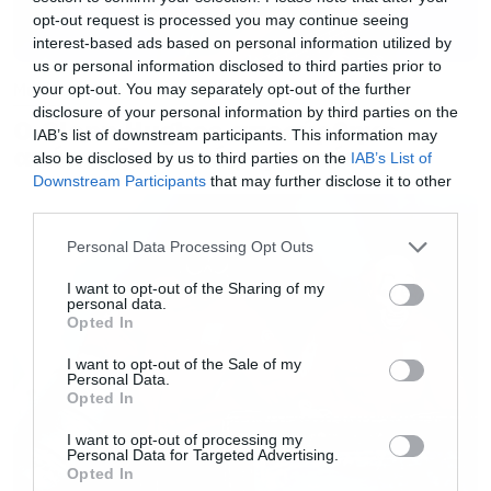
opt-out request is processed you may continue seeing
πιο πρόσφατο άλμπουμ των Deftones
interest-based ads based on personal information utilized by
κυκλοφόρησε το 2020.
us or personal information disclosed to third parties prior to
Music
your opt-out. You may separately opt-out of the further
disclosure of your personal information by third parties on the
Ο Glenn Hughes αποσύρθηκε
Αυτά είναι τα δύο νέα
IAB’s list of downstream participants. This information may
από τις ζωντανές εμφανίσεις
also be disclosed by us to third parties on the
IAB’s List of
τραγούδια των Crosses του
Downstream Participants
that may further disclose it to other
third parties.
Chino Moreno
Please note that this website/app uses one or more Google
Personal Data Processing Opt Outs
services and may gather and store information including but
not limited to your visit or usage behaviour. You may click to
I want to opt-out of the Sharing of my
personal data.
grant or deny consent to Google and its third-party tags to
Opted In
use your data for below specified purposes in below Google
consent section.
I want to opt-out of the Sale of my
Personal Data.
Opted In
I want to opt-out of processing my
Personal Data for Targeted Advertising.
Opted In