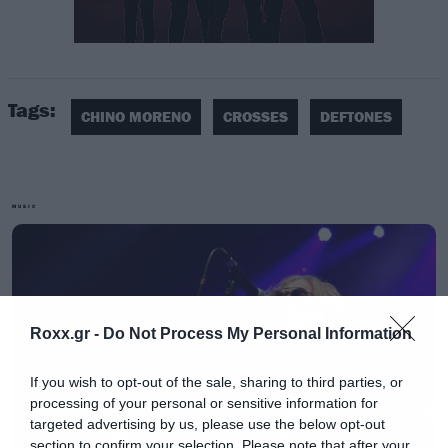
Tags:
CHINO MORENO
CROSSES
DEFTONES
MUSIC
Εκτός από τον Chino Moreno των
Deftones
, οι
Crosses αποτελούνται επίσης από τον
κιθαρίστα των Far,
Shaun Lopez
και τον
μπασίστα Chuck Doom. To πρώτο ομώνυμο
Roxx.gr -
Do Not Process My Personal Information
άλμπουμ τους είχε κυκλοφορήσει το 2014 και
είχε φτάσει μέχρι το νούμερο 26 στο Billboard,
If you wish to opt-out of the sale, sharing to third parties, or
processing of your personal or sensitive information for
με τραγούδια όπως τα Bitches Brew, Telepathy
targeted advertising by us, please use the below opt-out
και This is a Trick που αξίζει να τσεκάρετε. Το
section to confirm your selection. Please note that after your