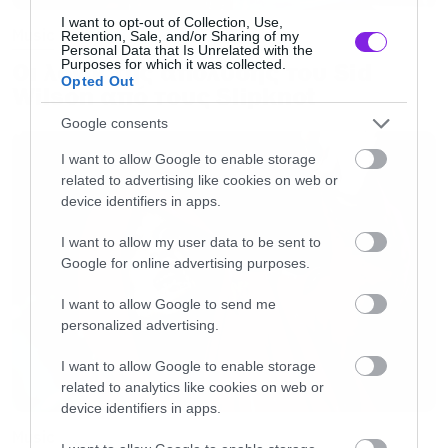
I want to opt-out of Collection, Use,
Music
Retention, Sale, and/or Sharing of my
Personal Data that Is Unrelated with the
Purposes for which it was collected.
Οι λόγοι της απόλυσης του Sid
Opted Out
Wilson από τους Slipknot
Google consents
I want to allow Google to enable storage
related to advertising like cookies on web or
device identifiers in apps.
I want to allow my user data to be sent to
Google for online advertising purposes.
I want to allow Google to send me
personalized advertising.
Διαβάστε ακόμα:
I want to allow Google to enable storage
related to analytics like cookies on web or
device identifiers in apps.
Muse: Όλες οι λεπτομέρειες για το νέο άλμπουμ
Music