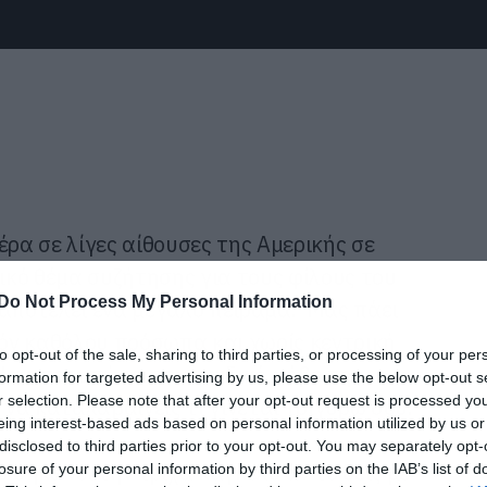
έρα σε λίγες αίθουσες της Αμερικής σε
ρικό θέμα συζήτησης για τους φίλους του
Do Not Process My Personal Information
 αποτελεί ένα μεγάλο πείραμα. Μας πάει
δόν καθόλου πρόσωπα και χωρίς κεντρική
to opt-out of the sale, sharing to third parties, or processing of your per
 Να αποτυπώσει τον παιδικό φόβο της
formation for targeted advertising by us, please use the below opt-out s
r selection. Please note that after your opt-out request is processed y
 να καταλαβαίνεις τι γίνεται τριγύρω σου.
eing interest-based ads based on personal information utilized by us or
disclosed to third parties prior to your opt-out. You may separately opt-
ου σηκώνει την τρίχα κάγκελο αν το δεις με
losure of your personal information by third parties on the IAB’s list of