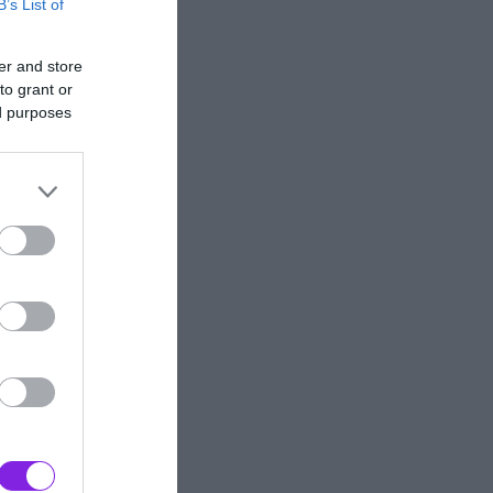
B’s List of
er and store
to grant or
ed purposes