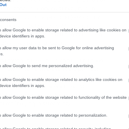
Out
ο πατέρας τους δεν είναι εκεί, ενώ τα
ξαφανιστεί. Οι σκηνές μοιάζουν να μην
consents
ρόνος σε σημεία είναι κολλημένος ή
o allow Google to enable storage related to advertising like cookies on
οιες στιγμές δημιουργείται η εντύπωση
evice identifiers in apps.
οναδική νύχτα καταγραφής.
o allow my user data to be sent to Google for online advertising
s.
ατηγορηματικό τρόπο είναι ότι η ταινία
to allow Google to send me personalized advertising.
ι πριν τη δείτε να έχετε τσεκάρει περί
αι μεγάλη υπομονή και δεν ακολουθεί
o allow Google to enable storage related to analytics like cookies on
σης. Προς το παρόν δεν υπάρχει
evice identifiers in apps.
εί στις ελληνικές αίθουσες, αλλά
o allow Google to enable storage related to functionality of the website
αι διαθέσιμη για streaming.
o allow Google to enable storage related to personalization.
o allow Google to enable storage related to security, including