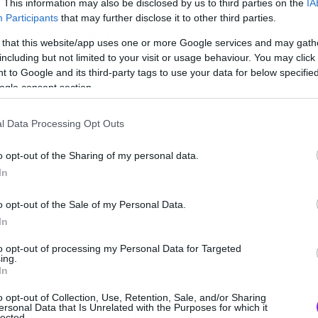
. This information may also be disclosed by us to third parties on the
IA
ο μεγάλο στοίχημα είναι αν ο δημιουργός
Participants
that may further disclose it to other third parties.
μπορεί να διατηρήσει το ενδιαφέρον για
 that this website/app uses one or more Google services and may gath
including but not limited to your visit or usage behaviour. You may click 
 to Google and its third-party tags to use your data for below specifi
ogle consent section.
l Data Processing Opt Outs
o opt-out of the Sharing of my personal data.
In
o opt-out of the Sale of my Personal Data.
In
to opt-out of processing my Personal Data for Targeted
ing.
In
o opt-out of Collection, Use, Retention, Sale, and/or Sharing
ersonal Data that Is Unrelated with the Purposes for which it
ό. Δύο παιδιά ξυπνούν μέσα στη νύχτα και
lected.