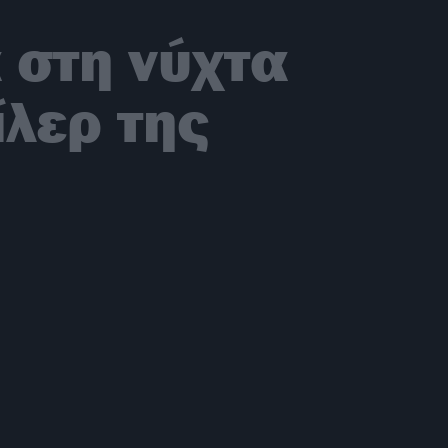
 στη νύχτα
ίλερ της