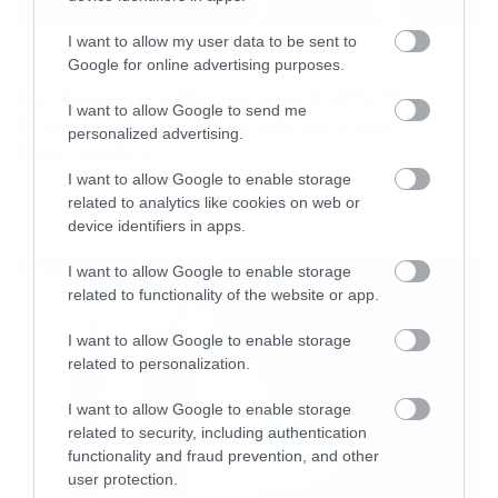
από κάπου πηγάζουν. Στη δική σου περίπτωση,
I want to allow my user data to be sent to
News
λες, ότι φοβάσαι μήπως επηρεαστείς από τους
Google for online advertising purposes.
φίλους σου και αλλάξεις μουσικά γούστα. Αυτό
System of a Down και Faith No
I want to allow Google to send me
More μαζί σε περιοδεία στην
επέτρεψε μου να σου πω ότι μάλλον έχει ήδη
personalized advertising.
Αυστραλία
συμβεί, σε μικρό βαθμό και δεν το έχεις
I want to allow Google to enable storage
καταλάβει. Βρίσκεται ακόμα στο
related to analytics like cookies on web or
υποσυνείδητο.
device identifiers in apps.
LATEST
I want to allow Google to enable storage
Μάλλον κάποιο καψουτράγουδο θα σου έχει
related to functionality of the website or app.
κολλήσει και θα το σιγοτραγουδάς όταν είσαι
I want to allow Google to enable storage
μόνος ή όταν κάνεις μπάνιο και φοβάσαι μήπως
related to personalization.
αυτό πάρει διαστάσεις. Είσαι επιρρεπής.
I want to allow Google to enable storage
related to security, including authentication
Μη βιαστείς να απορρίψεις αυτό που σου λέω.
functionality and fraud prevention, and other
user protection.
Άσε με πρώτα να σου πω ένα παράδειγμα.