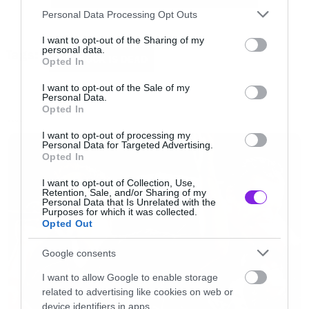
Please note that this website/app uses one or more Google
αλλάξω πότε γούστο και ρωτάω… Τι μπορώ να
Personal Data Processing Opt Outs
services and may gather and store information including but
κάνω;
not limited to your visit or usage behaviour. You may click to
I want to opt-out of the Sharing of my
personal data.
Tags:
grant or deny consent to Google and its third-party tags to
ASK ROCK IS DEAD
Opted In
use your data for below specified purposes in below Google
Τάκης
consent section.
I want to opt-out of the Sale of my
Personal Data.
Opted In
Η απάντηση του Dr. Dead
NEWS
I want to opt-out of processing my
Personal Data for Targeted Advertising.
Opted In
Τάκη, Τάκη, Τάκη. Αυτές οι ανασφάλειες είναι
που μας περιορίζουν, επηρεάζουν τις σκέψεις
I want to opt-out of Collection, Use,
Retention, Sale, and/or Sharing of my
μας και δεν μας αφήνουν να προχωρήσουμε τη
Personal Data that Is Unrelated with the
Purposes for which it was collected.
ζωή μας παρακάτω.
Opted Out
Google consents
Μας κρατάνε πίσω σαν μια αόρατη δαγκάνα
I want to allow Google to enable storage
που έχει μαγκώσει τα πόδια μας και δεν μας
related to advertising like cookies on web or
αφήνει να πετάξουμε. Αυτές οι ανασφάλειες
device identifiers in apps.