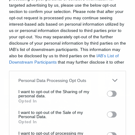
targeted advertising by us, please use the below opt-out
Ο Ντέιβιντ Φίντσερ είναι και
section to confirm your selection. Please note that after your
επίσημα ο σκηνοθέτης της
opt-out request is processed you may continue seeing
συνέχειας του World War Z
interest-based ads based on personal information utilized by
us or personal information disclosed to third parties prior to
your opt-out. You may separately opt-out of the further
disclosure of your personal information by third parties on the
IAB’s list of downstream participants. This information may
also be disclosed by us to third parties on the
IAB’s List of
Downstream Participants
that may further disclose it to other
third parties.
Please note that this website/app uses one or more Google
Personal Data Processing Opt Outs
services and may gather and store information including but
not limited to your visit or usage behaviour. You may click to
I want to opt-out of the Sharing of my
personal data.
grant or deny consent to Google and its third-party tags to
Opted In
use your data for below specified purposes in below Google
consent section.
I want to opt-out of the Sale of my
Personal Data.
Opted In
I want to opt-out of processing my
Movies