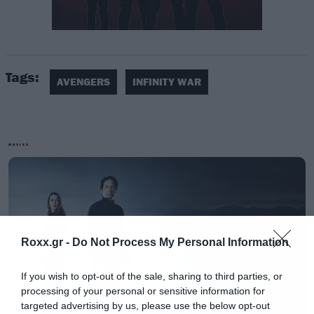
Η ταινία φυσικά και αναμένεται να φτάσει σε
Tags:
τεράστια ποσά εισπράξεων αλλά αυτή τη
AVENGERS
INFINITY WAR
στιγμή που μιλάμε όλο το παιχνίδι παίζεται στο
ρεκόρ του πρώτου τριημέρου.
MOVIES
Θυμίζουμε ότι η απόλυτη επίδοση ανήκει στο
The Force Awakens που τον Δεκέμβριο του
2015 είχε φτάσει τα 247 εκατ. δολάρια. Το
Infinity War προσπαθεί να καταρρίψει αυτό το
Roxx.gr -
Do Not Process My Personal Information
ρεκόρ αλλά όλα θα κριθούν την τελευταία
στιγμή.
If you wish to opt-out of the sale, sharing to third parties, or
processing of your personal or sensitive information for
targeted advertising by us, please use the below opt-out
Στις προβολές της Πέμπτης που θεωρούνται