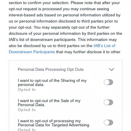
section to confirm your selection. Please note that after your
previews στην Αμερική και είναι περιορισμένες
opt-out request is processed you may continue seeing
interest-based ads based on personal information utilized by
έκανε τις καλύτερες εισπράξεις από όλες τις
us or personal information disclosed to third parties prior to
Movies
ταινίες της Marvel με 39 εκατ. δολάρια ενώ το
your opt-out. You may separately opt-out of the further
ποσό της Παρασκευής εκτιμάται ότι έκλεισε
The X-Files: I Want to Believe –
disclosure of your personal information by third parties on the
IAB’s list of downstream participants. This information may
Επιστρέφει με director’s cut που
λίγο πάνω από τα 70 εκατομμύρια.
also be disclosed by us to third parties on the
IAB’s List of
υπόσχεται περισσότερο τρόμο
Downstream Participants
that may further disclose it to other
third parties.
Η σημαντικότερη μέρα είναι σημερινή με το
word of mouth ναι είναι σε εξαιρετικά επίπεδα
Please note that this website/app uses one or more Google
Personal Data Processing Opt Outs
services and may gather and store information including but
όπως αναφέρει το Deadline, με την Disney να
not limited to your visit or usage behaviour. You may click to
I want to opt-out of the Sharing of my
personal data.
παραμένει επιφυλακτική και να δίνει εκτίμηση
grant or deny consent to Google and its third-party tags to
Opted In
use your data for below specified purposes in below Google
ανάμεσα στα 225 και τα 235 εκατ. δολάρια. Οι
consent section.
I want to opt-out of the Sale of my
αναλυτές όμως πιστεύουν ότι στο τέλος δεν
Personal Data.
Opted In
αποκλείεται τελικά η ταινία των αδελφών
Ρούσο να καταφέρει να φτάσει στην κορυφή.
I want to opt-out of processing my
Personal Data for Targeted Advertising.
Opted In