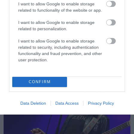
Movies
I want to allow Google to enable storage
related to functionality of the website or app.
Το Brand New Day του Spider-
Man έσπασε το ρεκόρ του
I want to allow Google to enable storage
Endgame και έκανε το καλύτερο
related to personalization.
«άνοιγμα» όλων των εποχών
I want to allow Google to enable storage
related to security, including authentication
functionality and fraud prevention, and other
user protection.
LATEST
CONFIRM
Data Deletion
Data Access
Privacy Policy