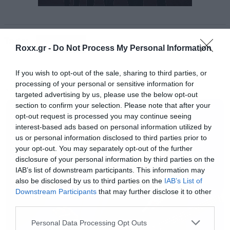
Tags:
BARONESS
Roxx.gr -
Do Not Process My Personal Information
Είναι φυσικά οι Baroness που έρχονται για
If you wish to opt-out of the sale, sharing to third parties, or
processing of your personal or sensitive information for
πρώτη φορά στην Ελλάδα το Σάββατο 19
MUSIC
targeted advertising by us, please use the below opt-out
Οκτωβρίου για μία και μοναδική συναυλία στο
section to confirm your selection. Please note that after your
opt-out request is processed you may continue seeing
Gagarin.
interest-based ads based on personal information utilized by
us or personal information disclosed to third parties prior to
H μπάντα του
John Baizley
πέρασε μέσα από
your opt-out. You may separately opt-out of the further
disclosure of your personal information by third parties on the
τρομερές δυσκολίες με σημαντικότερη φυσικά
IAB’s list of downstream participants. This information may
το παραλίγο μοιραίο τροχαίο του 2012 και τις
also be disclosed by us to third parties on the
IAB’s List of
Downstream Participants
that may further disclose it to other
αλλαγές στο line up που τον άφησαν ως
third parties.
μοναδικό ορίτζιναλ μέλος, όμως σε αυτή την
Please note that this website/app uses one or more Google
Personal Data Processing Opt Outs
πορεία δεν χάθηκε τίποτα από την ποιότητα