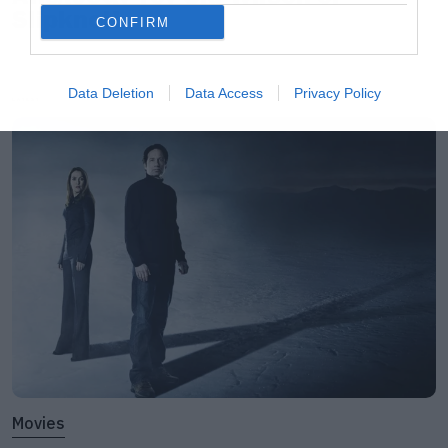
Slipknot!
CONFIRM
ΠΡΟΠΩΛΗΣΗ ΕΙΣΙΤΗΡΙΩΝ
Data Deletion
Data Access
Privacy Policy
LATEST
Σημεία πώλησης εισιτηρίων της εκδήλωσης –
πέρα των επίσημων σημεία προπώλησης του
ίδιου του διοργανωτή- είναι τα παρακάτω. Ως
εκ τούτου, η Ticketmaster ουδεμία ευθύνη
φέρει για εισιτήρια τα οποία έχουν προέλθει
από αγορές εκτός του επίσημου δικτύου αυτής,
δεν συμπεριλαμβάνονται στα σημεία
προπώλησης του διοργανωτή, και παρέχονται
χωρίς καμία απολύτως εγγύηση για την
ορθότητα και την ακρίβειά τους.
Movies