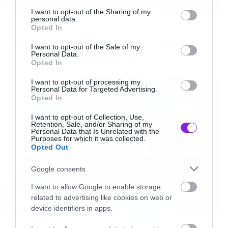
services and may gather and store information including but
τους. Kάθε δουλειά τους μπαίνει ψηλά στις
not limited to your visit or usage behaviour. You may click to
I want to opt-out of the Sharing of my
personal data.
grant or deny consent to Google and its third-party tags to
Music
λίστες με τα καλύτερα της χρονιάς και το ίδιο
Opted In
use your data for below specified purposes in below Google
αναμένεται να γίνει και φέτος με το
Gold &
Ο Glenn Hughes αποσύρθηκε
consent section.
I want to opt-out of the Sale of my
από τις ζωντανές εμφανίσεις
Personal Data.
Grey
.
Opted In
I want to opt-out of processing my
Μπορεί λοιπόν συχνά στην Ελλάδα να έχουμε
Personal Data for Targeted Advertising.
Opted In
παράπονα για τις συναυλίες, ειδικά το
φθινόπωρο και τον χειμώνα που πολλές φορές
I want to opt-out of Collection, Use,
Retention, Sale, and/or Sharing of my
Personal Data that Is Unrelated with the
είναι η αλήθεια ότι βλέπουμε τους ίδιους και
Purposes for which it was collected.
Opted Out
τους ίδιους, όμως τώρα δεν έχουμε καμία
απολύτως δικαιολογία. Μία μπαντάρα, μας
Google consents
έρχεται με δισκάρα για πρώτη φορά στην
I want to allow Google to enable storage
Ελλάδα. Θα είμαστε εκεί!
related to advertising like cookies on web or
device identifiers in apps.