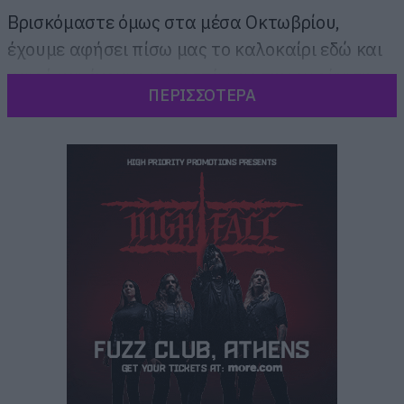
Βρισκόμαστε όμως στα μέσα Οκτωβρίου,
έχουμε αφήσει πίσω μας το καλοκαίρι εδώ και
καιρό και έχουμε μπροστά μας την εμφάνιση
ΠΕΡΙΣΣΟΤΕΡΑ
ενός από τα σημαντικότερα συγκροτήματα της
δεκαετίας που διανύουμε.