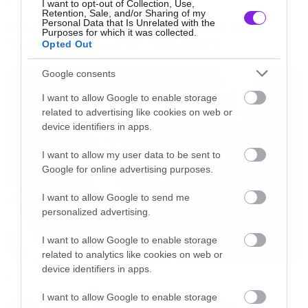
Music
I want to opt-out of Collection, Use,
του
EJEKT
Festival
κυκλοφορούν την Τρίτη 23
Retention, Sale, and/or Sharing of my
Οι λόγοι της απόλυσης του Sid
Personal Data that Is Unrelated with the
Φεβρουαρίου στις 10πμ.
Purposes for which it was collected.
Wilson από τους Slipknot
Opted Out
Google consents
Early
bird
εισιτήρια:
I want to allow Google to enable storage
related to advertising like cookies on web or
40 Ευρώ
device identifiers in apps.
VIP
early
bird
εισιτήρια:
I want to allow my user data to be sent to
70
Ευρώ
(περιορισμένος αριθμός εισιτηρίων σε
Google for online advertising purposes.
υπερυψωμένο σημείο κοντά στη σκηνή, με
I want to allow Google to send me
ξεχωριστό μπαρ)
personalized advertising.
I want to allow Google to enable storage
Μετά την εξάντληση των
early
bird
εισιτηρίων,
related to analytics like cookies on web or
θα κυκλοφορήσουν περιορισμένα εισιτήρια που
device identifiers in apps.
Music
θα κοστίζουν 45 ευρώ και τα
VIP
75 ευρώ.
I want to allow Google to enable storage
Απέλυσαν τον Sid Wilson οι