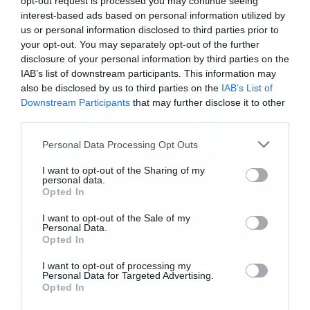
ζωντάνα στην Ελλάδα τα “
Uprising
”,
opt-out request is processed you may continue seeing
interest-based ads based on personal information utilized by
“
Madness
”, “
Starlight
”, “
Resistance
”,
us or personal information disclosed to third parties prior to
Music
“
Dead
Inside
”, “
Undisclosed
Desires
”,
your opt-out. You may separately opt-out of the further
Ο Glenn Hughes αποσύρθηκε
disclosure of your personal information by third parties on the
“
Supermassive
Black
Hole
”,
από τις ζωντανές εμφανίσεις
IAB’s list of downstream participants. This information may
“
Knights
of
Cydonia
”, “
Time
is
Running
Out
”,
also be disclosed by us to third parties on the
IAB’s List of
Downstream Participants
that may further disclose it to other
“
Hysteria
” και όλα τα τραγούδια-ύμνους
third parties.
των
Muse
. Ναι, ήρθε η ώρα να απολαύσουμε
Please note that this website/app uses one or more Google
Personal Data Processing Opt Outs
τους
Muse
στη σκηνή του
EJEKT
Festival
2016!
services and may gather and store information including but
not limited to your visit or usage behaviour. You may click to
I want to opt-out of the Sharing of my
personal data.
grant or deny consent to Google and its third-party tags to
Περισσότερες πληροφορίες για
Opted In
use your data for below specified purposes in below Google
το
EJEKT
Festival
2016 θα ανακοινωθούν
consent section.
I want to opt-out of the Sale of my
Personal Data.
σύντομα.
Opted In
I want to opt-out of processing my
Personal Data for Targeted Advertising.
ΕΙΣΙΤΗΡΙΑ
Opted In
Τα
εισιτήρια για την
Day
2