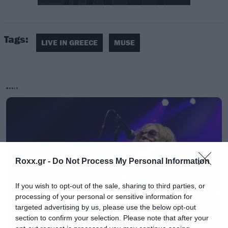
περιλαμβάνει όλες τις μεγάλες επιτυχίες της
εξαιρετικά επιτυχημένης καριέρας τους, στη
διάρκεια της οποίας έχουν πουλήσει πάνω από
Tags:
LIVE IN GREECE
MUSE
20.000.000 δίσκους, έχουν φτάσει με 5
διαφορετικούς δίσκους στο Νο1 των
charts
της
Μεγάλης Βρετανίας, έχουν δει
MUSIC
πολλά
albums
και
singles
τους να γίνονται
πλατινένια και χρυσά σε πολλές χώρες και
έχουν κερδίσει τα σημαντικότερα βραβεία της
παγκόσμιας μουσικής βιομηχανίας
Roxx.gr -
Do Not Process My Personal Information
(
Grammy
,
Brit
,
MTV
,
Kerrang
!,
NME
,
Q
,
Ivor
Novel
κλπ).
If you wish to opt-out of the sale, sharing to third parties, or
processing of your personal or sensitive information for
targeted advertising by us, please use the below opt-out
Ναι, ήρθε επιτέλους η ώρα που θα ακούσουμε
section to confirm your selection. Please note that after your