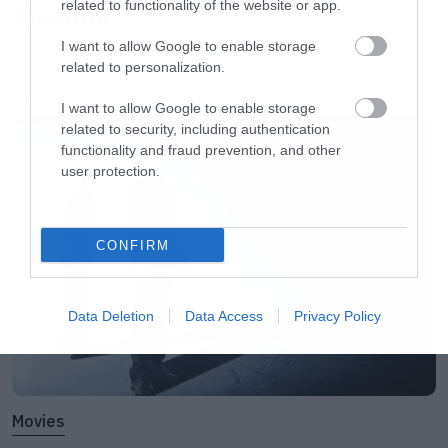
Τα εισιτήρια για την κάθε μέρα του φεστιβάλ
related to functionality of the website or app.
Slipknot!
είναι ξεχωριστά και αφορούν μόνο την ημέρα
I want to allow Google to enable storage
που αναγράφεται πάνω στο εισιτήριο.
related to personalization.
Η προπώληση των εισιτηρίων γίνεται
LATEST
I want to allow Google to enable storage
στα
www.viva.gr
, Public, SevenSpots, Ιανός.
related to security, including authentication
functionality and fraud prevention, and other
user protection.
Οι μεταπωλητές των εισιτηρίων χρεώνουν
έξοδα διαχείρισης ανάλογα με το τιμολόγιό
CONFIRM
τους.
Πληροφορίες
:
www.
ejekt
.
gr
,
2109636
489
Data Deletion
Data Access
Privacy Policy
Movies