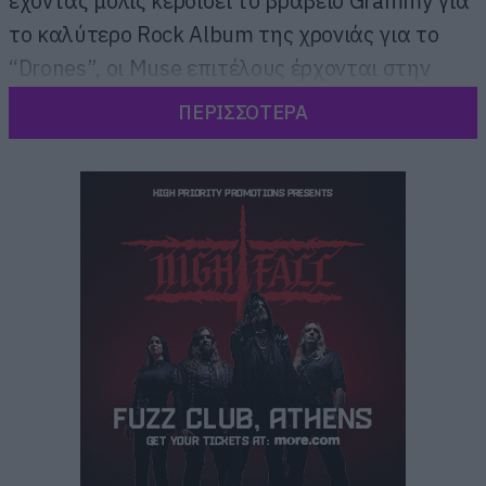
έχοντας μόλις κερδίσει το βραβείο
Grammy
για
το καλύτερο
Rock
Album
της χρονιάς για το
“
Drones
”, οι
Muse
επιτέλους έρχονται στην
Ελλάδα!
ΠΕΡΙΣΣΟΤΕΡΑ
Ο
Matt
Bellamy
,
o
Chris
Wolstenholme
και
ο
Dominic
Howard
θα βρεθούν στη σκηνή
του
EJEKT
Festival
2016 στα πλαίσια της
“
Drones
World
Tour
” για να μας παρουσιάσουν
το καθηλωτικό
live
show
τους που έχει
αποθεωθεί στα μεγαλύτερα φεστιβάλ του
πλανήτη.
Το εντυπωσιακό
setlist
της
“
Drones
World
Tour
” ξεπερνάει τις δύο ώρες και