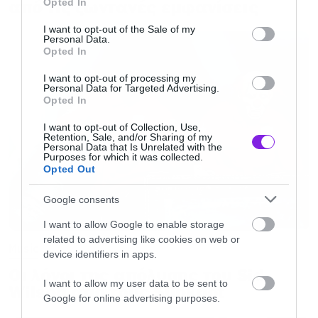
από τις ζωντανές εμφανίσεις
Opted In
use your data for below specified purposes in below Google
αξεπέραστο “Somewhere Far Beyond”, οι Blind
consent section.
I want to opt-out of the Sale of my
Guardian επιστρέφουν στο πλαίσιο της The
Personal Data.
Opted In
God Machine Tour 2023, για να παρουσιάσουν
τον αριστουργηματικό νέο δίσκο τους, μαζί με
I want to opt-out of processing my
Personal Data for Targeted Advertising.
τα όλα τα κλασικά τους τραγούδια.
Opted In
I want to opt-out of Collection, Use,
Retention, Sale, and/or Sharing of my
Οι Blind Guardian δημιουργήθηκαν το 1984 σε
Personal Data that Is Unrelated with the
Purposes for which it was collected.
μια μικρή πόλη της – τότε – Δυτικής Γερμανίας
Opted Out
και έμελλε να εξελιχθούν σε ένα από τα πιο
Google consents
σημαντικά συγκροτήματα του ευρωπαϊκού
I want to allow Google to enable storage
metal, καθορίζοντας αυτό που πλέον
related to advertising like cookies on web or
Music
γνωρίζουμε ως power metal. Με μια
device identifiers in apps.
εντυπωσιακή δισκογραφία που κορυφώθηκε
Οι λόγοι της απόλυσης του Sid
I want to allow my user data to be sent to
Wilson από τους Slipknot
στα 90s, χάρη σε ένα αξεπέραστο κουαρτέτο
Google for online advertising purposes.
δίσκων (“Tales From The Twilight World”,