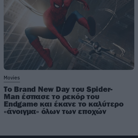
μουσική κάθε εβδομάδα. Στο instagram μας
βρίσκετε
εδώ.
Movies
Το Brand New Day του Spider-
Man έσπασε το ρεκόρ του
Endgame και έκανε το καλύτερο
«άνοιγμα» όλων των εποχών