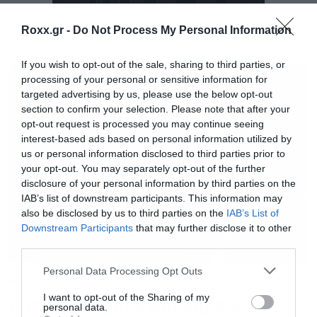
Roxx.gr -
Do Not Process My Personal Information
MUSIC
If you wish to opt-out of the sale, sharing to third parties, or
processing of your personal or sensitive information for
targeted advertising by us, please use the below opt-out
section to confirm your selection. Please note that after your
Διάθεση εισιτηρίων:
opt-out request is processed you may continue seeing
interest-based ads based on personal information utilized by
• Τηλεφωνικά στο 11876
us or personal information disclosed to third parties prior to
• Online στο
more.com
your opt-out. You may separately opt-out of the further
• Φυσικά σημεία: Καταστήματα Νova, Public,
disclosure of your personal information by third parties on the
IAB’s list of downstream participants. This information may
Media Markt, Ευριπίδης, Yoleni’s και Viva Spot
also be disclosed by us to third parties on the
IAB’s List of
Τεχνόπολης
Downstream Participants
that may further disclose it to other
third parties.
Μετά τη θριαμβευτική εμφάνισή τους
Please note that this website/app uses one or more Google
Personal Data Processing Opt Outs
Music
services and may gather and store information including but
στο Release Athens 2022, όπου είχαμε την
not limited to your visit or usage behaviour. You may click to
I want to opt-out of the Sharing of my
Ο Glenn Hughes αποσύρθηκε
personal data.
τύχη να απολαύσουμε ολόκληρο το
grant or deny consent to Google and its third-party tags to