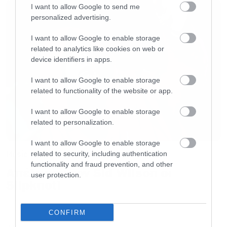
I want to allow Google to send me
“Somewhere Far Beyond”, “Imaginations From
personalized advertising.
The Other Side” και “Nightfall in Middle-
I want to allow Google to enable storage
Earth”), οι Blind Guardian κατάφεραν να
related to analytics like cookies on web or
παραμείνουν στην πρώτη γραμμή του σκληρού
device identifiers in apps.
ήχου για κάτι περισσότερο από τρεις δεκαετίες
I want to allow Google to enable storage
και σήμερα μοιάζουν να περνούν μια δεύτερη
related to functionality of the website or app.
νιότη.
I want to allow Google to enable storage
related to personalization.
Ο ολοκαίνουργιος, δωδέκατος δίσκος τους, με
I want to allow Google to enable storage
τον τίτλο “The God Machine”, βρίσκει το
Music
related to security, including authentication
γκρουπ σε δαιμονιώδη φόρμα αφού πρόκειται
functionality and fraud prevention, and other
Απέλυσαν τον Sid Wilson οι
user protection.
για μια από τις κορυφαίες στιγμές της
Slipknot!
καριέρας τους.
CONFIRM
Follow Blind Guardian:
LATEST