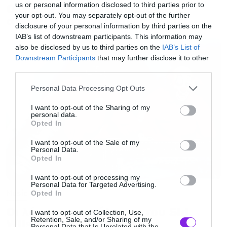
us or personal information disclosed to third parties prior to
Ο Glenn Hughes αποσύρθηκε
και 20.000 θεατές. Περιμένοντας εικόνες από
your opt-out. You may separately opt-out of the further
από τις ζωντανές εμφανίσεις
disclosure of your personal information by third parties on the
την πρώτη συναυλία που θα πραγματοποιηθεί
IAB’s list of downstream participants. This information may
στις 29 Σεπτεμβρίου από τους U2, πάμε να
also be disclosed by us to third parties on the
IAB’s List of
δούμε στο βίντεο το φανταστικό σόου που
Downstream Participants
that may further disclose it to other
third parties.
πραγματοποιήθηκε προχθές το βράδυ και
Please note that this website/app uses one or more Google
μετέτρεψε το Λας Βέγκας σε πόλη από το
Personal Data Processing Opt Outs
services and may gather and store information including but
μέλλον.
not limited to your visit or usage behaviour. You may click to
I want to opt-out of the Sharing of my
personal data.
grant or deny consent to Google and its third-party tags to
Opted In
use your data for below specified purposes in below Google
consent section.
I want to opt-out of the Sale of my
Personal Data.
Opted In
I want to opt-out of processing my
Personal Data for Targeted Advertising.
Music
Opted In
Οι λόγοι της απόλυσης του Sid
I want to opt-out of Collection, Use,
Retention, Sale, and/or Sharing of my
Wilson από τους Slipknot
Personal Data that Is Unrelated with the