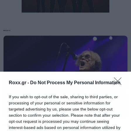
MUSIC
Roxx.gr -
Do Not Process My Personal Information
Με κόστος που ξεπέρασε τα 2,3
If you wish to opt-out of the sale, sharing to third parties, or
δισεκατομμύρια δολάρια, η «Σφαίρα» διαθέτει
processing of your personal or sensitive information for
targeted advertising by us, please use the below opt-out
την καλύτερη και πιο προημήνη τεχνολογία
section to confirm your selection. Please note that after your
ήχου και εικόνας ενώ στα οκτώ επίπεδα του
opt-out request is processed you may continue seeing
Music
interest-based ads based on personal information utilized by
εσωτερικού της θα μπορεί να φιλοξενήσει έως