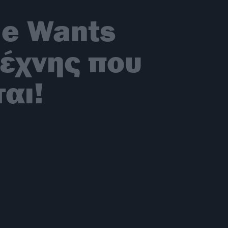
he Wants
τέχνης που
αι!