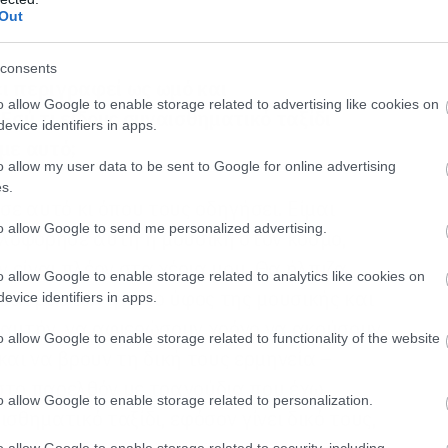
Out
consents
ι περιγραφεί ως ωμό και
o allow Google to enable storage related to advertising like cookies on
σύ τι είδους συναισθηματικό ταξίδι
evice identifiers in apps.
με αυτό;
o allow my user data to be sent to Google for online advertising
s.
σε αυτό κι όπου τους οδηγήσει. Είμαι
to allow Google to send me personalized advertising.
λοφόρησε αυτή η μουσική στον κόσμο,
είναι πλέον στα χέρια μου. Θα ήλπιζα,
o allow Google to enable storage related to analytics like cookies on
θαυμαστών για το ύφος της μουσικής και
evice identifiers in apps.
 αυτήν, να αφιερώσουν χρόνο να ακούσουν
o allow Google to enable storage related to functionality of the website
και να βρουν τη δική τους ερμηνεία –
στο παρελθόν με τραγούδια που έχω
o allow Google to enable storage related to personalization.
σθηματικό ταξίδι, εφόσον γίνει δικό τους,
o allow Google to enable storage related to security, including