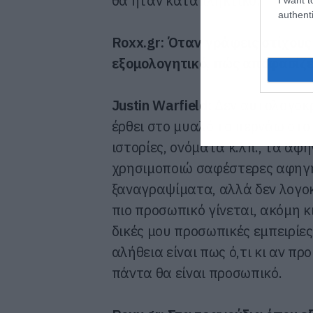
θα ήταν καταπληκτικό!
authenti
Roxx
.
gr
: Όταν γράφεις στίχους
εξομολογητικό, πώς αποφασίζει
Justin
Warfield
:
Δεν αυτολογοκρ
έρθει στο μυαλό το περνάω στο χ
ιστορίες, ονόματα κ.λπ., τα αφ
χρησιμοποιώ σαφέστερες αφηγήσ
ξαναγραψίματα, αλλά δεν λογοκ
πιο προσωπικό γίνεται, ακόμη 
δικές μου προσωπικές εμπειρίες
αλήθεια είναι πως ό,τι κι αν π
πάντα θα είναι προσωπικό.