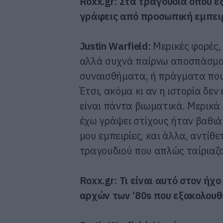
Roxx
.
gr
: Στα τραγούδια όπου ε
γράφεις από προσωπική εμπειρ
Justin
Warfield
:
Μερικές φορές,
αλλά συχνά παίρνω αποσπάσματα
συναισθήματα, ή πράγματα που
Έτσι, ακόμα κι αν η ιστορία δεν
είναι πάντα βιωματικά. Μερικά
έχω γράψει στίχους ήταν βαθιά
μου εμπειρίες, και άλλα, αντίθε
τραγουδιού που απλώς ταίριαζα
Roxx
.
gr
: Τι είναι αυτό στον ήχ
αρχών των ’80
s
που εξακολουθε