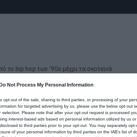
πό το hip hop των ’90s μέχρι τα σκοτεινά
ου
deathrock
, ο
Justin
Warfield
δεν
Do Not Process My Personal Information
 όρια της μουσικής δημιουργίας. Το νέο
d
, έρχεται να αποτυπώσει με τον πιο ωμό
to opt-out of the sale, sharing to third parties, or processing of your per
ήν την καλλιτεχνική ανησυχία,
formation for targeted advertising by us, please use the below opt-out s
r selection. Please note that after your opt-out request is processed y
ήχο που ισορροπεί ανάμεσα στην
eing interest-based ads based on personal information utilized by us or
οτεινή ατμόσφαιρα.
disclosed to third parties prior to your opt-out. You may separately opt-
losure of your personal information by third parties on the IAB’s list of