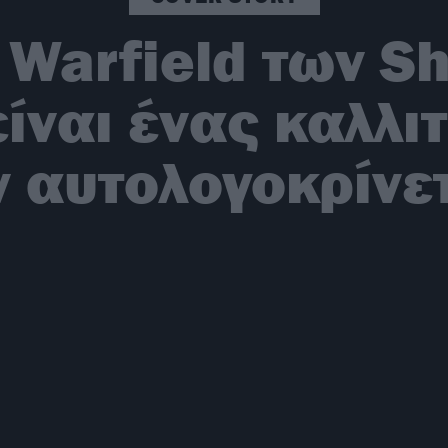
n Warfield των S
ίναι ένας καλλι
ν αυτολογοκρίνετ