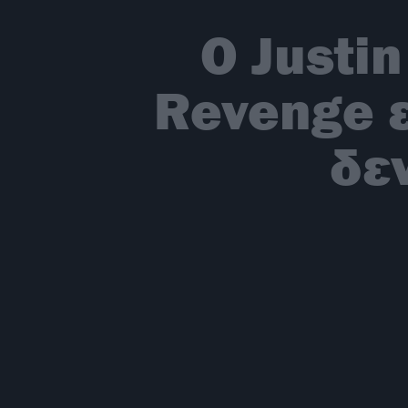
Ο Justi
Revenge ε
δε