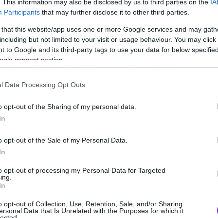
. This information may also be disclosed by us to third parties on the
IA
νίσεις του στην Ελλάδα -στις 16
Participants
that may further disclose it to other third parties.
ις 17 Σεπτεμβρίου στη Θεσσαλονίκη-
 that this website/app uses one or more Google services and may gath
τικές που τροφοδοτούν τους στίχους του,
including but not limited to your visit or usage behaviour. You may click 
 ’80s που εξακολουθεί να τον εμπνέει,
 to Google and its third-party tags to use your data for below specifi
ogle consent section.
υ φιλοσοφία γύρω από τη δημιουργία και
l Data Processing Opt Outs
o opt-out of the Sharing of my personal data.
In
o opt-out of the Sale of my Personal Data.
In
to opt-out of processing my Personal Data for Targeted
ing.
In
o opt-out of Collection, Use, Retention, Sale, and/or Sharing
ersonal Data that Is Unrelated with the Purposes for which it
lected.