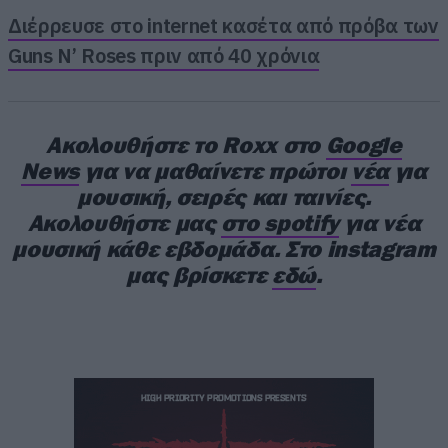
είναι μια πολύ διασκεδαστική εξερεύνηση ενός
Διέρρευσε στο internet κασέτα από πρόβα των
χαρακτήρα που όλοι αγαπάμε. Και πραγματικά
Guns N’ Roses πριν από 40 χρόνια
ανυπομονώ
».
Ακολουθήστε το Roxx στο
Google
News
για να μαθαίνετε πρώτοι
νέα
για
μουσική, σειρές και ταινίες.
Ακολουθήστε μας
στο spotify
για νέα
μουσική κάθε εβδομάδα. Στο instagram
μας βρίσκετε
εδώ
.