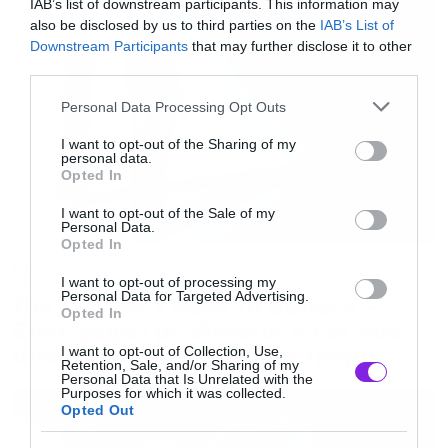
IAB’s list of downstream participants. This information may
με αρχικό στόχο την κυκλοφορία το 2026, πριν
also be disclosed by us to third parties on the
IAB’s List of
Downstream Participants
that may further disclose it to other
τελικά μετατεθεί για τον Δεκέμβριο του 2027.
third parties.
Ο Serkis σκηνοθετεί και επιστρέφει φυσικά
Please note that this website/app uses one or more Google
Personal Data Processing Opt Outs
στον ρόλο του Gollum, τον οποίο ενσαρκώνει
services and may gather and store information including but
μέσω motion capture από το
“
The
Lord
of
the
not limited to your visit or usage behaviour. You may click to
I want to opt-out of the Sharing of my
personal data.
grant or deny consent to Google and its third-party tags to
Rings
: The
Two
Towers
”
το 2002. Ως
Opted In
use your data for below specified purposes in below Google
σκηνοθέτης έχει στο ενεργητικό του τα
consent section.
I want to opt-out of the Sale of my
Personal Data.
“Mowgli: Legend of the Jungle”
και
“Venom: Let
Opted In
There Be Carnage”
.
Movies
I want to opt-out of processing my
Personal Data for Targeted Advertising.
The X-Files: I Want to Believe –
Opted In
Την παραγωγή υπογράφει ο Peter Jackson,
Επιστρέφει με director’s cut που
υπόσχεται περισσότερο τρόμο
μαζί με τις σταθερές συνεργάτιδές του Fran
I want to opt-out of Collection, Use,
Retention, Sale, and/or Sharing of my
Personal Data that Is Unrelated with the
Walsh και Philippa Boyens. Η Warner Bros. είχε
Purposes for which it was collected.
τονίσει από την αρχή ότι το τρίο «θα
Opted Out
συμμετέχει σε κάθε στάδιο της διαδικασίας». Η