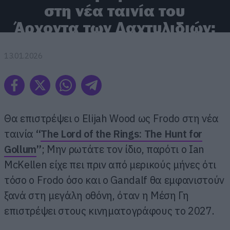
στη νέα ταινία του
Άρχοντα των Δαχτυλιδιών;
13.01.2026
Θα επιστρέψει ο Elijah Wood ως Frodo στη νέα
ταινία
“
The
Lord
of
the
Rings
: The
Hunt
for
Gollum
”
; Μην ρωτάτε τον ίδιο, παρότι ο Ian
McKellen είχε πει πριν από μερικούς μήνες ότι
τόσο ο Frodo όσο και ο Gandalf θα εμφανιστούν
ξανά στη μεγάλη οθόνη, όταν η Μέση Γη
επιστρέψει στους κινηματογράφους το 2027.