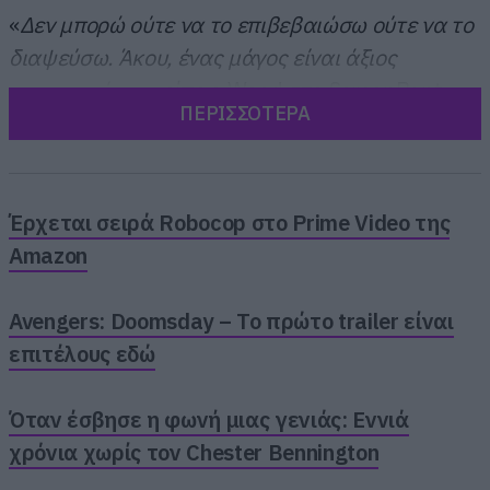
«
Δεν μπορώ ούτε να το επιβεβαιώσω ούτε να το
διαψεύσω. Άκου, ένας μάγος είναι άξιος
εμπιστοσύνης
», είπε ο Wood στο ScreenRant
ΠΕΡΙΣΣΟΤΕΡΑ
στο Fan Expo New Orleans, αφήνοντας να
εννοηθεί ότι η “γκάφα” του McKellen μάλλον
δεν ήταν τυχαία. «
Πέρα από αυτό, δεν μου
επιτρέπεται πραγματικά να πω κάτι. Είμαι όμως
Έρχεται σειρά Robocop στο Prime Video της
πάρα πολύ ενθουσιασμένος για την ταινία.
Amazon
Μοιάζει πολύ με ένα δημιουργικό “μαζευόμαστε
ξανά όλοι μαζί”. Πολλοί από τους βασικούς
Avengers: Doomsday – Το πρώτο trailer είναι
ανθρώπους πίσω από τις κάμερες επιστρέφουν.
επιτέλους εδώ
Η Philippa Boyens, απ’ όσο ξέρω, συνυπογράφει
το σενάριο και είναι και στην παραγωγή. Είναι
Όταν έσβησε η φωνή μιας γενιάς: Εννιά
ουσιαστικά η αρχική δημιουργική ομάδα που
χρόνια χωρίς τον Chester Bennington
ξανασμίγει για να αφηγηθεί μια ιστορία που θα