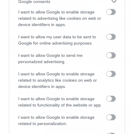
Google consents
Boyens είχε αποκαλύψει παλαιότερα στο
I want to allow Google to enable storage
Empire ότι η ταινία είναι «μια αρκετά έντονη
related to advertising like cookies on web or
ιστορία», η οποία τοποθετείται χρονικά
device identifiers in apps.
ανάμεσα στο πάρτι γενεθλίων του Bilbo και τα
I want to allow my user data to be sent to
Ορυχεία της Μόρια, αφηγούμενη «ένα
Google for online advertising purposes.
συγκεκριμένο, αδιηγήτο κομμάτι της ιστορίας,
I want to allow Google to send me
μέσα από την οπτική αυτού του απίθανου
personalized advertising.
πλάσματος».
Movies
I want to allow Google to enable storage
related to analytics like cookies on web or
Box Office: Οι καλύτερες
device identifiers in apps.
Ο Serkis είχε επιβεβαιώσει πέρσι ότι βρέθηκε
πρεμιέρες όλων των εποχών
στη Νέα Ζηλανδία τον Σεπτέμβριο για να
I want to allow Google to enable storage
related to functionality of the website or app.
ξεκινήσει η προπαραγωγή, λέγοντας
χαρακτηριστικά: «Είμαι ενθουσιασμένος που
I want to allow Google to enable storage
επιστρέφω σε μια οικογένεια με την οποία
related to personalization.
αγαπώ να δουλεύω εδώ και χρόνια και σε έναν