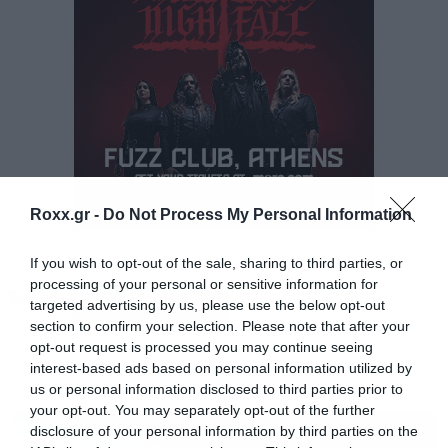
Ο Wood δεν έκρυψε και τον ενθουσιασμό του
για τον Andy Serkis στη σκηνοθεσία. «
Χαίρομαι
απίστευτα που θα το σκηνοθετήσει ο Andy. Είναι
απόλυτα σωστό να σκηνοθετεί μια ταινία για
έναν χαρακτήρα που ουσιαστικά έκανε δικό του.
Roxx.gr -
Do Not Process My Personal Information
Είμαι ενθουσιασμένος. Θα είναι σπουδαίο. Και
μου αρέσει πολύ που υπάρχει πρόθεση να γίνουν
If you wish to opt-out of the sale, sharing to third parties, or
processing of your personal or sensitive information for
κι άλλες ταινίες σε αυτό το σύμπαν. Έχει
Tags:
LORD OF THE RINGS
targeted advertising by us, please use the below opt-out
ενδιαφέρον να δούμε πού θα οδηγήσει όλο
section to confirm your selection. Please note that after your
opt-out request is processed you may continue seeing
αυτό
».
interest-based ads based on personal information utilized by
us or personal information disclosed to third parties prior to
MOVIES
Η Warner Bros. ανακοίνωσε για πρώτη φορά το
your opt-out. You may separately opt-out of the further
disclosure of your personal information by third parties on the
“
The
Hunt
for
Gollum
”
το καλοκαίρι του 2024,