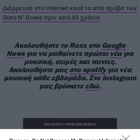
Διέρρευσε στο internet κασέτα από πρόβα των
Guns N’ Roses πριν από 40 χρόνια
Ακολουθήστε το Roxx στο
Google
News
για να μαθαίνετε πρώτοι
νέα
για
μουσική, σειρές και ταινίες.
Ακολουθήστε μας
στο spotify
για νέα
μουσική κάθε εβδομάδα. Στο instagram
μας βρίσκετε
εδώ
.
Το In Your Absence είναι ένας δίσκος που
προσωπικά θα χαρακτήριζα υπομονετικό ως
προς τις κλιμακώσεις του, αλλά και πολύ
προσεγμένο ως προς την ροή του. Υπήρξε
στιγμή στη δημιουργία του που συνειδητά
“φρενάρατε” μια ιδέα, επειδή ένιωθατε ότι