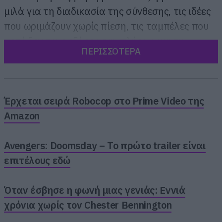
μιλά για τη διαδικασία της σύνθεσης, τις ιδέες
που ωριμάζουν χωρίς πίεση, τις ταμπέλες που
ποτέ δεν τους εξέφρασαν πλήρως και τη
ΠΕΡΙΣΣΟΤΕΡΑ
σημασία του album ως ενιαίου έργου.
Όλα αυτά με φόντο τη ζωντανή παρουσίαση
του In Your Absence στις 19 Δεκεμβρίου στο
Έρχεται σειρά Robocop στο Prime Video της
Gazarte, σε μια βραδιά που φιλοδοξεί να
Amazon
αποδώσει τον δίσκο όπως ακριβώς
σχεδιάστηκε: από την αρχή μέχρι το τέλος.
Avengers: Doomsday – Το πρώτο trailer είναι
επιτέλους εδώ
Όταν έσβησε η φωνή μιας γενιάς: Εννιά
χρόνια χωρίς τον Chester Bennington