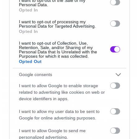
I want to opt-out of the Sale of my
Personal Data.
παραπάνω “ανάσα”, ενώ κάποιες άλλες θα
Opted In
είναι πιο high-tempo.
I want to opt-out of processing my
Personal Data for Targeted Advertising.
Opted In
Σε σχέση με τις προηγούμενες κυκλοφορίες
I want to opt-out of Collection, Use,
σας, ο ήχος εδώ δείχνει πιο βαρύς
Retention, Sale, and/or Sharing of my
Personal Data that Is Unrelated with the
συναισθηματικά. Ήταν αυτή μια συνειδητή
Purposes for which it was collected.
Opted Out
αλλαγή ή προέκυψε οργανικά;
Google consents
Η αλλαγή αυτή όντως προέκυψε οργανικά, δεν
interview
I want to allow Google to enable storage
ήταν συνειδητή. Σε σχέση με το “Home”, την
related to advertising like cookies on web or
Oι DISMISS στο ROXX:
device identifiers in apps.
προηγούμενη μας κυκλοφορία, είναι αλήθεια
«Αποφασίσαμε να «κηδέψουμε»
την παλιά μας ταυτότητα»
ότι το “In Your Absence” είναι πιο βαρύ
I want to allow my user data to be sent to
Google for online advertising purposes.
συναισθηματικά. Ωστόσο, αυτά τα κομμάτια,
αυτές οι ιδέες, είναι αυτά που μας βγήκαν
I want to allow Google to send me
πηγαία να γράψουμε και να παίξουμε. Στην
personalized advertising.