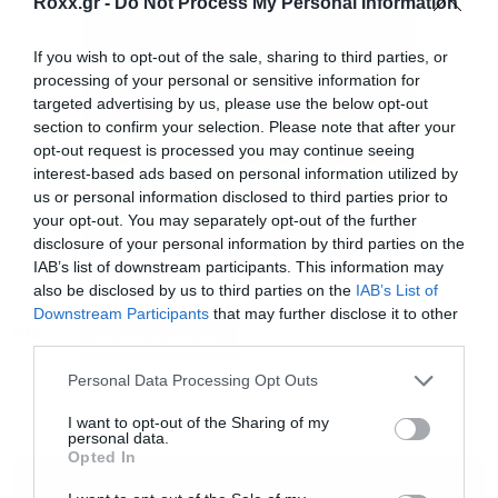
Roxx.gr -
Do Not Process My Personal Information
«μιλούσε» με την λάθος ταχύτητα ή ένταση;
If you wish to opt-out of the sale, sharing to third parties, or
processing of your personal or sensitive information for
Στον δίσκο αυτό νομίζω συνυπάρχουν πολλές
targeted advertising by us, please use the below opt-out
εκφάνσεις κλιμακωσης. Κάποια κομμάτια είναι
section to confirm your selection. Please note that after your
opt-out request is processed you may continue seeing
πολύ πιο “γρήγορα” (π.χ. Eclipse,
interest-based ads based on personal information utilized by
Everbreathing) ενώ άλλα είναι πιο απλωμένα
us or personal information disclosed to third parties prior to
your opt-out. You may separately opt-out of the further
(λ.χ. Swarm, Liminal Space). Η αλήθεια είναι ότι
disclosure of your personal information by third parties on the
οι ιδέες συνήθως μας πάνε μόνες τους προς την
IAB’s list of downstream participants. This information may
κατεύθυνση που είναι να μας πάνε, επομένως
also be disclosed by us to third parties on the
IAB’s List of
Downstream Participants
that may further disclose it to other
δεν νιώθω ότι υπήρξε διακριτή στιγμή που
Tags:
third parties.
WE.OWN.THE.SKY
αποφασίσαμε να “φρενάρουμε” κάποια από
Please note that this website/app uses one or more Google
Personal Data Processing Opt Outs
αυτές. Έχουμε την τύχη να συμφωνούμε
services and may gather and store information including but
αρκετά μεταξύ μας ως προς το πώς ακούμε και
not limited to your visit or usage behaviour. You may click to
I want to opt-out of the Sharing of my
personal data.
INTERVIEW
grant or deny consent to Google and its third-party tags to
αντιλαμβανόμαστε τη μουσική που γράφουμε.
Opted In
use your data for below specified purposes in below Google
Επομένως, κάποιες ιδέες νιώθουμε ότι θέλουν
consent section.