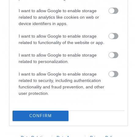
περίπτωση του “In Your Absence”, το συνολικό
I want to allow Google to enable storage
συναίσθημα περισσότερο άρχισε να
related to analytics like cookies on web or
device identifiers in apps.
διαφαίνεται προς το τέλος, όταν
ηχογραφήσαμε τον δίσκο και τον ακούσαμε
I want to allow Google to enable storage
related to functionality of the website or app.
στην ολότητα του. Επιπρόσθετα, ιδέες που
κατέληξαν να είναι μέρος του “In Your
I want to allow Google to enable storage
related to personalization.
Absence” άρχισαν να δουλεύονται (σε κάποια
μορφή) από το μακρινό, πλέον, 2020. Λόγω του
I want to allow Google to enable storage
interview
μεγάλου αυτού χρονικού διαστήματος, και
related to security, including authentication
Bad Religion: «Οι ΗΠΑ είναι
functionality and fraud prevention, and other
λόγω του ότι κατά την διάρκεια της σύνθεσης η
σήμερα το ιδανικό περιβάλλον
user protection.
κάθε ιδέα παίρνει το χρόνο της και δουλεύεται
για όλα όσα τραγουδάμε»
χωριστά, μέχρι να ακούσουμε το “σύνολο” δεν
CONFIRM
είχαμε τόσο καθαρή εικόνα του
συναισθήματος.
LATEST