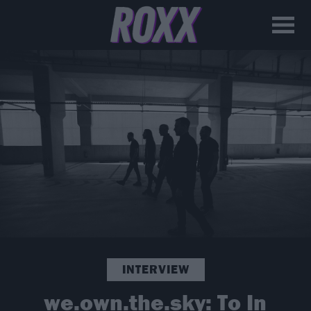
INTERVIEW
we.own.the.sky: Το In