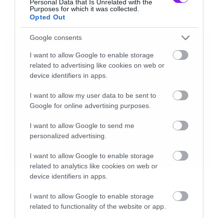
με μια μπάντα με την οποία έχεις τόσο καλή
Personal Data that Is Unrelated with the
Purposes for which it was collected.
σχέση και να μοιράζεσαι αυτή την εμπειρία σε
Opted Out
INTERVIEW
καθημερινή βάση.
Google consents
I want to allow Google to enable storage
Θ.Ρ.: Απόλυτα. Βρίσκεστε εδώ και περίπου
related to advertising like cookies on web or
έναν μήνα σε περιοδεία στις ΗΠΑ και τον
device identifiers in apps.
Καναδά. Θα ήθελα να ξεκινήσω από την
I want to allow my user data to be sent to
επικαιρότητα. Πώς είναι να παίζεις punk
Google for online advertising purposes.
μουσική στις Ηνωμένες Πολιτείες αυτή την
I want to allow Google to send me
περίοδο, μέσα σε ένα τόσο έντονο πολιτικό
personalized advertising.
κλίμα;
I want to allow Google to enable storage
related to analytics like cookies on web or
B
.B
.:
Οι Ηνωμένες Πολιτείες περνούν μια πολύ
device identifiers in apps.
interview
δύσκολη περίοδο και, δυστυχώς ή ευτυχώς,
Oι DISMISS στο ROXX:
I want to allow Google to enable storage
είναι το ιδανικό περιβάλλον για όλα όσα
«Αποφασίσαμε να «κηδέψουμε»
related to functionality of the website or app.