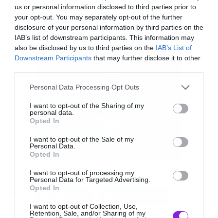
us or personal information disclosed to third parties prior to
Θανάσης Ράλλης:
Brian, χαίρομαι πολύ που
your opt-out. You may separately opt-out of the further
disclosure of your personal information by third parties on the
έχουμε την ευκαιρία να μιλήσουμε. Οι Bad
IAB’s list of downstream participants. This information may
Religion επιστρέφουν στην Ελλάδα αυτό το
also be disclosed by us to third parties on the
IAB’s List of
καλοκαίρι μαζί με τους The Offspring. Είναι
Downstream Participants
that may further disclose it to other
third parties.
μεγάλη χαρά που θα σας δούμε ξανά στη χώρα
Please note that this website/app uses one or more Google
μας μετά από τόσα χρόνια.
Personal Data Processing Opt Outs
services and may gather and store information including but
not limited to your visit or usage behaviour. You may click to
I want to opt-out of the Sharing of my
personal data.
Brian
Baker
:
Κι εγώ χαίρομαι πολύ. Και
grant or deny consent to Google and its third-party tags to
Opted In
use your data for below specified purposes in below Google
μάλιστα σου μιλάω από το Τορόντο, όπου αυτή
consent section.
I want to opt-out of the Sale of my
τη στιγμή περιοδεύουμε μαζί με τους The
Personal Data.
Opted In
Offspring. Είναι μια πολύ ωραία σύμπτωση,
I want to opt-out of processing my
γιατί ουσιαστικά μιλάμε ενώ ζούμε ακριβώς
Personal Data for Targeted Advertising.
Opted In
αυτό που περιγράφεις, την κοινή μας περιοδεία.
Tags:
BAD RELIGION
RELEASE ATHENS
Είναι πάντα ιδιαίτερο να βρίσκεσαι στον δρόμο
I want to opt-out of Collection, Use,
Retention, Sale, and/or Sharing of my