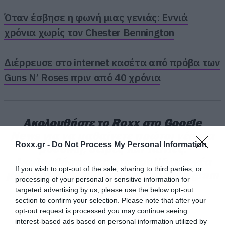
Όταν έσβησε η φωνή μιας γενιάς: Εννιά
χρόνια χωρίς τον Chester Bennington
Διέρρευσε στο internet κασέτα από πρόβα των
Guns N’ Roses πριν από 40 χρόνια
Ακολουθήστε το Roxx στο
Google
News
για να μαθαίνετε πρώτοι
νέα
για
Roxx.gr -
Do Not Process My Personal Information
μουσική, σειρές και ταινίες.
Ακολουθήστε μας
στο spotify
για νέα
If you wish to opt-out of the sale, sharing to third parties, or
μουσική κάθε εβδομάδα. Στο instagram
processing of your personal or sensitive information for
μας βρίσκετε
εδώ
.
targeted advertising by us, please use the below opt-out
Σημείωση: Η συνέντευξη πραγματοποιήθηκε τον
section to confirm your selection. Please note that after your
Φεβρουάριο του 2026.
opt-out request is processed you may continue seeing
interest-based ads based on personal information utilized by