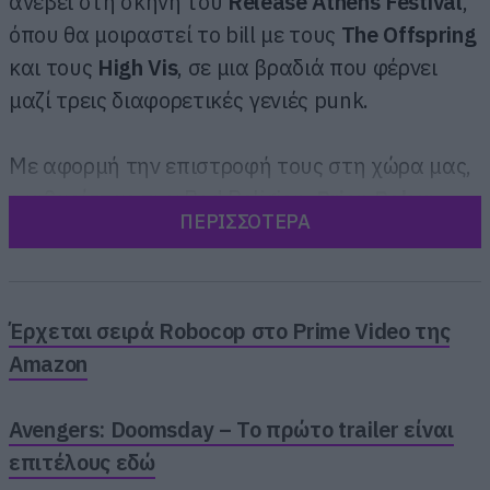
ανέβει στη σκηνή του
Release
Athens
Festival
,
όπου θα μοιραστεί το bill με τους
The
Offspring
και τους
High
Vis
, σε μια βραδιά που φέρνει
μαζί τρεις διαφορετικές γενιές punk.
Με αφορμή την επιστροφή τους στη χώρα μας,
ο κιθαρίστας των Bad Religion,
Brian
Baker
,
ΠΕΡΙΣΣΟΤΕΡΑ
μίλησε στον
Θανάση Ράλλη
για τη σημερινή
πολιτική πραγματικότητα στις ΗΠΑ, τη
διαχρονική σημασία του punk, τη σχέση της
μπάντας με τη μουσική και την πολιτική, το
Έρχεται σειρά Robocop στο Prime Video της
επόμενο άλμπουμ των Bad Religion, αλλά και
Amazon
την πολυαναμενόμενη επιστροφή τους στην
Ελλάδα.
Avengers: Doomsday – Το πρώτο trailer είναι
επιτέλους εδώ