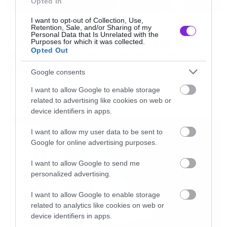
Opted In
συντονισμένοι για περισσότερα updates».
I want to opt-out of Collection, Use,
News
[/colored_box]
Retention, Sale, and/or Sharing of my
Personal Data that Is Unrelated with the
System of a Down και Faith No
Purposes for which it was collected.
Opted Out
More μαζί σε περιοδεία στην
Ομολογουμένως αυτός είναι ένας πολύ ωραίος
Αυστραλία
τρόπος για να μας πουν ότι επιτέλους κάτι
Google consents
συμβαίνει και ότι το άλμπουμ μπαίνει στην
I want to allow Google to enable storage
τελική του ευθεία.
related to advertising like cookies on web or
device identifiers in apps.
LATEST
I want to allow my user data to be sent to
Google for online advertising purposes.
I want to allow Google to send me
personalized advertising.
I want to allow Google to enable storage
related to analytics like cookies on web or
device identifiers in apps.