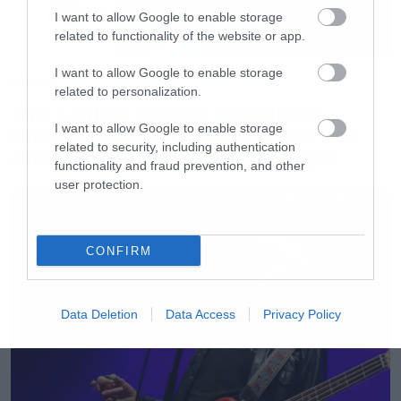
I want to allow Google to enable storage
related to functionality of the website or app.
I want to allow Google to enable storage
Movies
related to personalization.
The X-Files: I Want to Believe –
I want to allow Google to enable storage
Επιστρέφει με director’s cut που
related to security, including authentication
υπόσχεται περισσότερο τρόμο
functionality and fraud prevention, and other
user protection.
CONFIRM
Data Deletion
Data Access
Privacy Policy