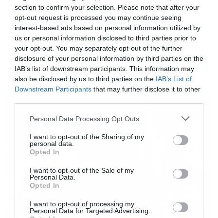
section to confirm your selection. Please note that after your
μετέφερε τον εξοπλισμό του συγκροτήματος
opt-out request is processed you may continue seeing
(το φορτηγό ήρθε από την Αυστραλία και την
interest-based ads based on personal information utilized by
Tags:
Ιαπωνία), πάρκαρε στην αποθήκη, και στο
us or personal information disclosed to third parties prior to
HOME
TOOL
your opt-out. You may separately opt-out of the further
ξεφόρτωμα βοήθησε όποιος ήταν διαθέσιμος.
disclosure of your personal information by third parties on the
Στη συνέχεια το φορτηγό, πήγε στον χώρο που
IAB’s list of downstream participants. This information may
also be disclosed by us to third parties on the
IAB’s List of
κάνει πρόβες το συγκρότημα («the loft»), και
NEWS
Downstream Participants
that may further disclose it to other
άφησε όσο εξοπλισμό είχε απομείνει στην
third parties.
καρότσα του. Έτσι σύμφωνα με το πλάνο τα
Please note that this website/app uses one or more Google
Personal Data Processing Opt Outs
παιδιά, έχουν προγραμματίσει να συνεχίσουν
services and may gather and store information including but
not limited to your visit or usage behaviour. You may click to
I want to opt-out of the Sharing of my
το γράψιμο για το νέο άλμπουμ, το
personal data.
grant or deny consent to Google and its third-party tags to
Opted In
απογευματάκι, φυσικά αφού όλα μπουν πρώτα
use your data for below specified purposes in below Google
consent section.
στη θέση τους, και τα παιδιά φάνε το
I want to opt-out of the Sale of my
Personal Data.
μεσημεριανό τους (που μάλλον θα είναι
Opted In
σαντουιτσάκια από το κοντινό μαγαζί).
I want to opt-out of processing my
Personal Data for Targeted Advertising.
Τουλάχιστον αυτό είναι το πλάνο. Μείνετε