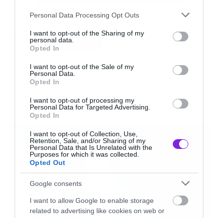
Please note that this website/app uses one or more Google
Personal Data Processing Opt Outs
services and may gather and store information including but
not limited to your visit or usage behaviour. You may click to
I want to opt-out of the Sharing of my
Tags:
personal data.
CRADLE OF FILTH
grant or deny consent to Google and its third-party tags to
Opted In
Συνεχίζουμε με τις αναφορές στο Walking Dead
use your data for below specified purposes in below Google
consent section.
που είναι φανερές από τα ζόμπι και φυσικά από
I want to opt-out of the Sale of my
Personal Data.
τα δύο που κρατάει αλυσοδεμένα ο Dani, όπως
Opted In
NEW VIDEO
ο Μισόν στην τηλεοπτική σειρά.
I want to opt-out of processing my
Personal Data for Targeted Advertising.
Opted In
LATEST
Κλείνουμε με ξεχωριστή αναφορά στην
I want to opt-out of Collection, Use,
πρωταγωνίστρια του βίντεο που θα έβαζε
Retention, Sale, and/or Sharing of my
Personal Data that Is Unrelated with the
άνετα υποψηφιότητα για το ρόλο της Λάρα
Purposes for which it was collected.
Opted Out
Κροφτ. Και όχι μόνο.
Google consents
[youtube id=”rrdnwnXxBw4″ width=”620″
I want to allow Google to enable storage
related to advertising like cookies on web or
height=”360″]