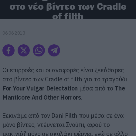
στο νέο βίντεο των Cradle
of filth
06.06.2013
Οι επιρροές και οι αναφορές είναι ξεκάθαρες
στο βίντεο των Cradle of filth για το τραγούδι
For Your Vulgar Delectation
μέσα από το
The
Manticore And Other Horrors
.
Ξεκινάμε από τον Dani Filth που μέσα σε ένα
μόνο βίντεο, ντέυνεται Σνούπι, αφού το
μακιγιάζ μόνο σε σκυλάκι φέρνει, ενώ σε άλλο