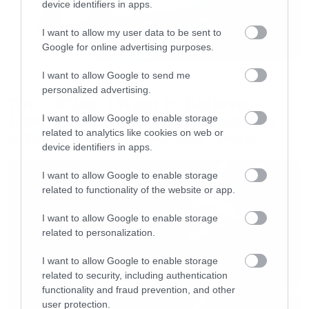
device identifiers in apps.
I want to allow my user data to be sent to
Google for online advertising purposes.
I want to allow Google to send me
Movies
personalized advertising.
The X-Files: I Want to Believe –
Επιστρέφει με director’s cut που
I want to allow Google to enable storage
υπόσχεται περισσότερο τρόμο
related to analytics like cookies on web or
device identifiers in apps.
I want to allow Google to enable storage
related to functionality of the website or app.
I want to allow Google to enable storage
related to personalization.
I want to allow Google to enable storage
related to security, including authentication
functionality and fraud prevention, and other
user protection.