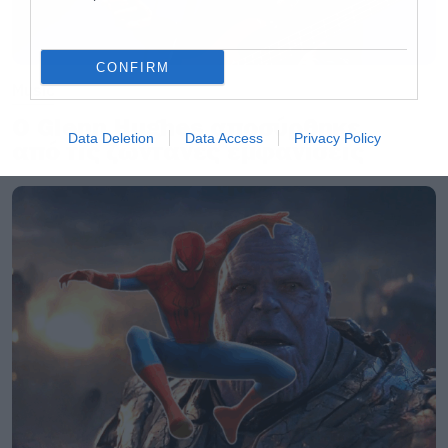
CONFIRM
Music
Ο Glenn Hughes αποσύρθηκε
Data Deletion
Data Access
Privacy Policy
από τις ζωντανές εμφανίσεις