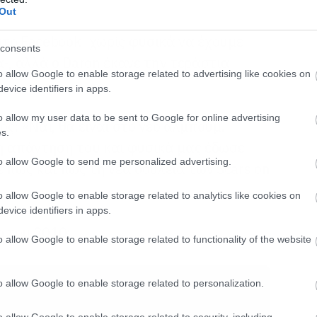
Out
το Facebook -χωρίς φυσικά να έχουμε
consents
-, αλλά ο Daron έκανε την τεράστια
o allow Google to enable storage related to advertising like cookies on
evice identifiers in apps.
o allow my user data to be sent to Google for online advertising
ς: «Ναι, θα είναι στο νέο άλμπουμ.
s.
η απάντηση του και φυσικά μας έδωσε
to allow Google to send me personalized advertising.
 πως και πως τη νέα δουλειά των Scars on
o allow Google to enable storage related to analytics like cookies on
evice identifiers in apps.
ο του 2010:
o allow Google to enable storage related to functionality of the website
o allow Google to enable storage related to personalization.
o allow Google to enable storage related to security, including