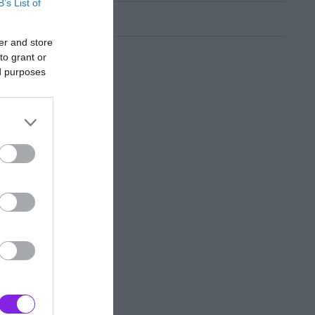
B’s List of
er and store
to grant or
ed purposes