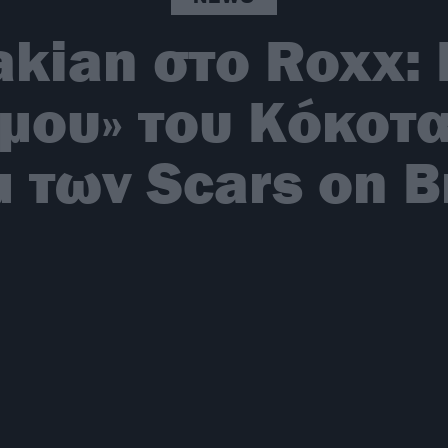
kian στο Roxx:
 μου» του Κόκοτ
 των Scars on 