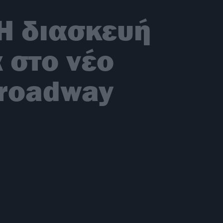
 Η διασκευή
α στο νέο
Broadway