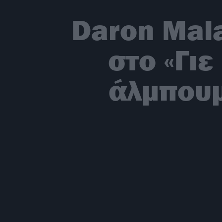
Daron Mala
στο «Γιε
άλμπουμ