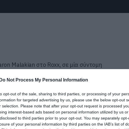
ron Malakian στο Roxx, σε μία σύντομη
υ μέσω Facebook. Ίσως να θυμάστε ότι σε
Do Not Process My Personal Information
on Broadway είχαν παίξει μία instrumental
ταμάτη Κόκοτα (Μουσική: Απόστολος
to opt-out of the sale, sharing to third parties, or processing of your per
formation for targeted advertising by us, please use the below opt-out s
r selection. Please note that after your opt-out request is processed y
eing interest-based ads based on personal information utilized by us or
χαμε την ανακοίνωση ότι ο κιθαρίστας των
disclosed to third parties prior to your opt-out. You may separately opt-
ξανά το πρότζεκτ των Scars και θα
losure of your personal information by third parties on the IAB’s list of