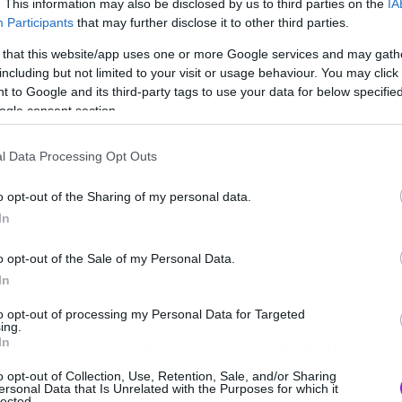
. This information may also be disclosed by us to third parties on the
IA
το άλμπουμ Dictator.
Participants
that may further disclose it to other third parties.
 that this website/app uses one or more Google services and may gath
including but not limited to your visit or usage behaviour. You may click 
 to Google and its third-party tags to use your data for below specifi
ogle consent section.
l Data Processing Opt Outs
o opt-out of the Sharing of my personal data.
In
o opt-out of the Sale of my Personal Data.
In
to opt-out of processing my Personal Data for Targeted
ing.
In
αφημένα το 2012,
όπως δήλωσε ο Malakian
ε την περιέργεια μήπως η διασκευή είναι
o opt-out of Collection, Use, Retention, Sale, and/or Sharing
ersonal Data that Is Unrelated with the Purposes for which it
lected.