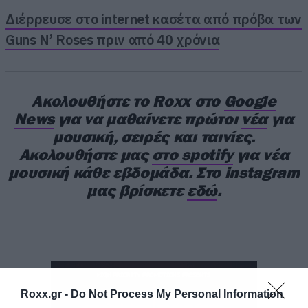
Διέρρευσε στο internet κασέτα από πρόβα των
Guns N’ Roses πριν από 40 χρόνια
Ακολουθήστε το Roxx στο
Google
News
για να μαθαίνετε πρώτοι
νέα
για
μουσική, σειρές και ταινίες.
Ακολουθήστε μας
στο spotify
για νέα
μουσική κάθε εβδομάδα. Στο instagram
μας βρίσκετε
εδώ
.
Τα γυρίσματα της 4ης σεζόν αναμένεται να
ξεκινήσουν στα τέλη Απριλίου και να
ολοκληρωθούν προς τα τέλη Οκτωβρίου. Όπως
Roxx.gr -
Do Not Process My Personal Information
και στις προηγούμενες σεζόν, η ιστορία δεν θα