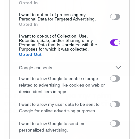
Opted In
αναφέρουν ότι το φεστιβάλ των Καννών
I want to opt-out of processing my
αναμένεται να παίξει ρόλο στην ιστορία. Με
Personal Data for Targeted Advertising.
Opted In
δεδομένο ότι τα γυρίσματα θα συμπέσουν με το
φεστιβάλ, που φέτος διεξάγεται από τις 13 έως
I want to opt-out of Collection, Use,
Retention, Sale, and/or Sharing of my
τις 26 Μαΐου, το σενάριο αυτό μοιάζει αρκετά
Personal Data that Is Unrelated with the
Purposes for which it was collected.
πιθανό.
Opted Out
Google consents
Το casting για τη νέα σεζόν βρίσκεται σε
I want to allow Google to enable storage
εξέλιξη, με πολλούς Γάλλους ηθοποιούς να
TV
related to advertising like cookies on web or
έχουν περάσει από οντισιόν. Όπως είχε
device identifiers in apps.
To πρώτο trailer για την τρίτη
αποκαλύψει το
Variety
τον προηγούμενο μήνα,
σεζόν του Rings of Power είναι
I want to allow my user data to be sent to
εδώ
οι πρώτοι νέοι ηθοποιοί που ανακοινώθηκαν
Google for online advertising purposes.
είναι οι
Alexander Ludwig
(
Earth Abides
,
I want to allow Google to send me
Vikings
) και
AJ Michalka
(
The Goldbergs
,
Super
personalized advertising.
8
). Μέχρι σήμερα, μόνο τρεις ηθοποιοί έχουν