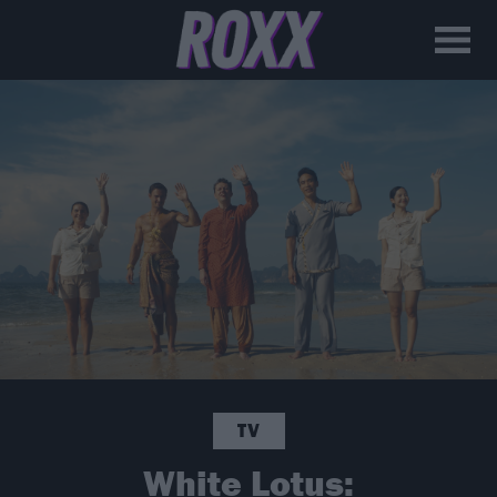
TV
White Lotus: