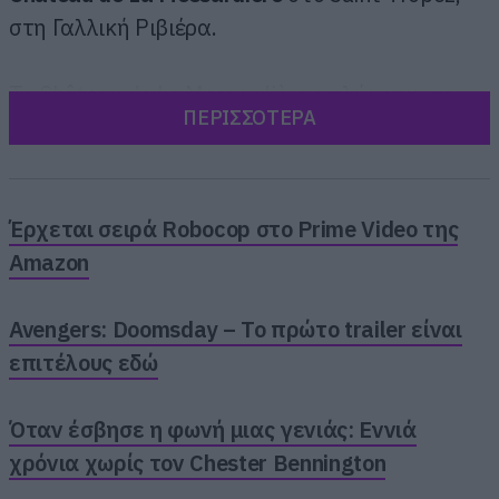
στη Γαλλική Ριβιέρα.
Το Château de La Messardière απλώνεται σε
ΠΕΡΙΣΣΟΤΕΡΑ
έκταση 32 στρεμμάτων, ανάμεσα σε πεύκα,
κυπαρίσσια και γιασεμιά, και ανήκει στην
Airelles Collection
, μια αλυσίδα πεντάστερων
ξενοδοχείων. Οι σουίτες του κοστίζουν από
Έρχεται σειρά Robocop στο Prime Video της
3.000 έως 8.000 δολάρια τη βραδιά (και ακόμα
Amazon
παραπάνω), ενώ το συγκρότημα διαθέτει spa,
πρόσβαση σε παραλία με μεταφορά μέσω
Avengers: Doomsday – Το πρώτο trailer είναι
Rolls-Royce, εστιατόρια, αθλητικές
επιτέλους εδώ
δραστηριότητες και μέχρι και παιδικό camp.
Όταν έσβησε η φωνή μιας γενιάς: Εννιά
χρόνια χωρίς τον Chester Bennington