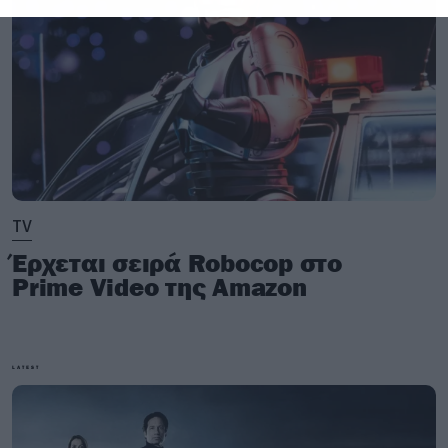
παραγωγή των Mike White, David Bernad και
Mark Kamine.
TV
Έρχεται σειρά Robocop στο
Prime Video της Amazon
LATEST