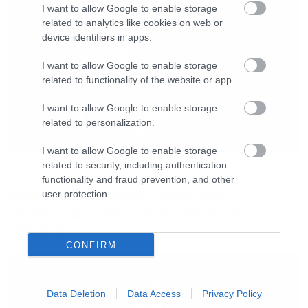
I want to allow Google to enable storage
εμφανιστεί σε περισσότερες από μία σεζόν της
related to analytics like cookies on web or
σειράς: η
Jennifer Coolidge
ως Tanya McQuoid
device identifiers in apps.
στις σεζόν 1 και 2, η
Natasha Rothwell
ως
I want to allow Google to enable storage
Belinda Lindsey στις σεζόν 1 και 3 και ο
Jon
related to functionality of the website or app.
Gries
ως Greg Hunt και στις τρεις σεζόν.
I want to allow Google to enable storage
related to personalization.
Η 3η σεζόν, που διαδραματιζόταν στην
I want to allow Google to enable storage
Ταϊλάνδη και είχε στο καστ τους
Walton
related to security, including authentication
TV
functionality and fraud prevention, and other
Goggins
,
Michelle Monaghan
,
Carrie Coon
,
Sam
Metallica, Queen, Cure και
user protection.
Rockwell
,
Jason Isaacs
,
Parker Posey
,
Aimee
πολλές μεγάλες συναυλίες στο
Lou Wood
,
Sam Nivola
και
Patrick
Cinobo!
Schwarzenegger
, απέσπασε οκτώ
CONFIRM
υποψηφιότητες Emmy σε ερμηνευτικές
κατηγορίες. Το
“The White Lotus”
είναι
Data Deletion
Data Access
Privacy Policy