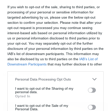
εκτυλίσσεται αποκλειστικά σε ένα μόνο
If you wish to opt-out of the sale, sharing to third parties, or
processing of your personal or sensitive information for
ξενοδοχείο, αφού ο White φροντίζει πάντα να
targeted advertising by us, please use the below opt-out
συνδυάζει διαφορετικές τοποθεσίες για να
section to confirm your selection. Please note that after your
δημιουργεί ξεχωριστά σκηνικά. Έτσι, το
opt-out request is processed you may continue seeing
interest-based ads based on personal information utilized by
Château de La Messardière θα είναι μία από τις
us or personal information disclosed to third parties prior to
βασικές, αλλά όχι η μοναδική, τοποθεσία των
your opt-out. You may separately opt-out of the further
disclosure of your personal information by third parties on the
γυρισμάτων. Η πλοκή θα απλωθεί σε όλη τη
IAB’s list of downstream participants. This information may
Γαλλική Ριβιέρα, ενώ ορισμένες σκηνές θα
also be disclosed by us to third parties on the
IAB’s List of
Downstream Participants
that may further disclose it to other
γυριστούν και σε ξενοδοχείο στο Παρίσι.
third parties.
Tags:
WHITE LOTUS
Please note that this website/app uses one or more Google
Personal Data Processing Opt Outs
Το σενάριο παραμένει επτασφράγιστο, πέρα
services and may gather and store information including but
από το γεγονός ότι η HBO έχει επιβεβαιώσει
not limited to your visit or usage behaviour. You may click to
I want to opt-out of the Sharing of my
personal data.
grant or deny consent to Google and its third-party tags to
πως η σειρά θα ακολουθήσει ξανά μια ομάδα
Opted In
use your data for below specified purposes in below Google
TV
πελατών και εργαζομένων ξενοδοχείου στη
consent section.
I want to opt-out of the Sale of my
διάρκεια μιας εβδομάδας. Ωστόσο, πηγές
Personal Data.