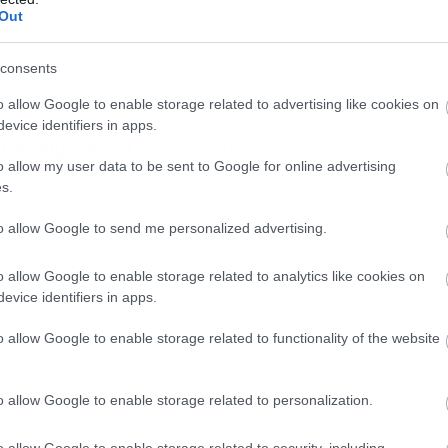
Out
consents
o allow Google to enable storage related to advertising like cookies on
evice identifiers in apps.
Η Δοκιμασία: Σεζόν 2
Squid Game: The
o allow my user data to be sent to Google for online advertising
s.
to allow Google to send me personalized advertising.
 και επικίνδυνα παιχνίδια με επιρροές
ριάλιτι ζωντανεύει το φαινόμενο του
o allow Google to enable storage related to analytics like cookies on
evice identifiers in apps.
o allow Google to enable storage related to functionality of the website
o allow Google to enable storage related to personalization.
o allow Google to enable storage related to security, including