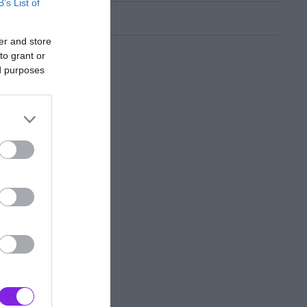
B’s List of
er and store
to grant or
ed purposes