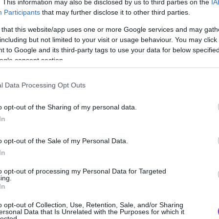
. This information may also be disclosed by us to third parties on the
IA
ηνική πλατφόρμα του Netflix τον
Participants
that may further disclose it to other third parties.
 that this website/app uses one or more Google services and may gath
including but not limited to your visit or usage behaviour. You may click 
 to Google and its third-party tags to use your data for below specifi
ogle consent section.
l Data Processing Opt Outs
o opt-out of the Sharing of my personal data.
In
o opt-out of the Sale of my Personal Data.
In
to opt-out of processing my Personal Data for Targeted
ing.
In
ΕΜΒΡΙΟΣ 2025 –
ΕΛΛΑΔΑ
o opt-out of Collection, Use, Retention, Sale, and/or Sharing
ersonal Data that Is Unrelated with the Purposes for which it
lected.