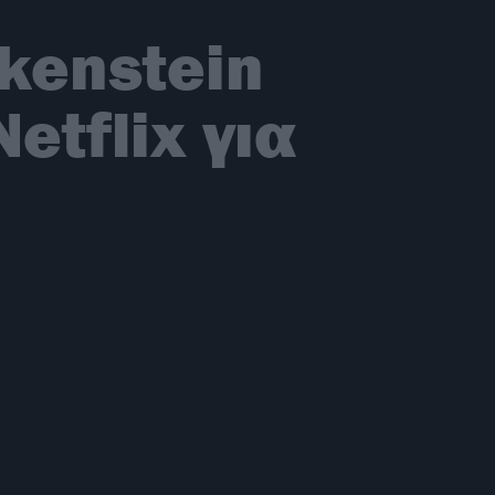
nkenstein
etflix για