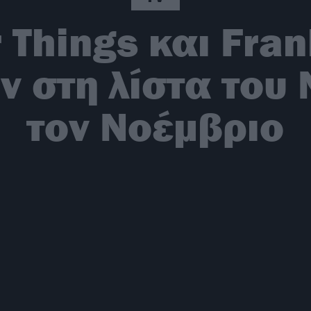
 Things και Fra
 στη λίστα του N
τον Νοέμβριο